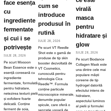
face esența
cum se
virală
cu
introduce
masca
ingrediente
produsul în
pentru
fermentate
rutină
hidratare și
și cui i se
IULIE 28, 2026
glow
potrivește
Pe scurt VT Reedle
IULIE 28, 2026
Shot este o gamă de
IULIE 28, 2026
produse de tip skin
Pe scurt Biodance
Pe scurt Mixsoon
booster dezvoltată de
Collagen Mask este
Bean Essence este o
VT Cosmetics,
una dintre cele mai
esență coreeană cu
cunoscută pentru
populare măști
ingrediente
tehnologia Cica
coreene de tip
fermentate, formulată
Reedle™. Formula
hydrogel datorită
pentru hidratare,
conține particule
efectului intens de
netezirea texturii pielii
microscopice minerale,
hidratare,
și exfoliere foarte
denumite popular
aspectului luminos
delicată. Conține
spicule, care oferă o
al pielii și formulei
ferment de soia,
senzație ușoară de