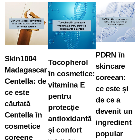
PDRN în
Skin1004
Tocopherol
skincare
Madagascar
în cosmetice:
coreean:
Centella: de
vitamina E
ce este și
ce este
pentru
de ce a
căutată
protecție
devenit un
Centella în
antioxidantă
ingredient
cosmetice
și confort
popular
coreene