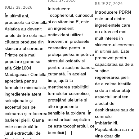
IULIE 27, 2026
IULIE 27, 2026
IULIE 28, 2026
Introducere
Introducere PDRN
Tocopherolul, cunoscut
În ultimii ani,
este unul dintre
și ca vitamina E, este
produsele cu Centella
ingredientele care
un ingredient
Asiatica au devenit
au atras cel mai
antioxidant utilizat
unele dintre cele mai
mult interes în
frecvent în produsele
căutate produse din
skincare-ul coreean
cosmetice pentru a
skincare-ul coreean.
în ultimii ani. Este
proteja pielea împotriva
Printre cele mai
promovat pentru
stresului oxidativ și
populare game se
capacitatea sa de a
pentru a susține bariera
află Skin1004
susține
cutanată. În același
Madagascar Centella,
regenerarea pielii,
timp, ajută la
apreciată pentru
de a calma iritațiile
menținerea stabilității
formulele minimaliste,
și de a îmbunătăți
formulelor cosmetice,
ingredientele atent
aspectul unui ten
protejând uleiurile și
selecționate și
afectat de
alte ingrediente
accentul pus pe
deshidratare sau de
sensibile la oxidare. În
calmarea și refacerea
semnele
acest articol explicăm
barierei pielii. Gama
îmbătrânirii.
ce este tocopherolul, ce
este construită în
Popularitatea sa nu
beneficii […]
jurul extractului de
vine doar din