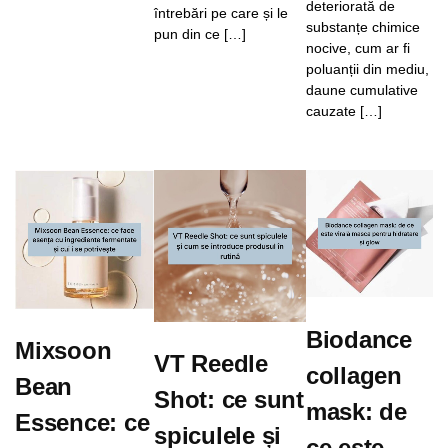
deteriorată de
întrebări pe care și le
substanțe chimice
pun din ce […]
nocive, cum ar fi
poluanții din mediu,
daune cumulative
cauzate […]
Biodance
Mixsoon
VT Reedle
collagen
Bean
Shot: ce sunt
mask: de
Essence: ce
spiculele și
ce este