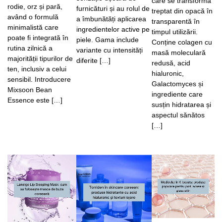
care se transformă
rodie, orz și pară,
furnicături și au rolul de
treptat din opacă în
având o formulă
a îmbunătăți aplicarea
transparentă în
minimalistă care
ingredientelor active pe
timpul utilizării.
poate fi integrată în
piele. Gama include
Conține colagen cu
rutina zilnică a
variante cu intensități
masă moleculară
majorității tipurilor de
diferite […]
redusă, acid
ten, inclusiv a celui
hialuronic,
sensibil. Introducere
Galactomyces și
Mixsoon Bean
ingrediente care
Essence este […]
susțin hidratarea și
aspectul sănătos
[…]