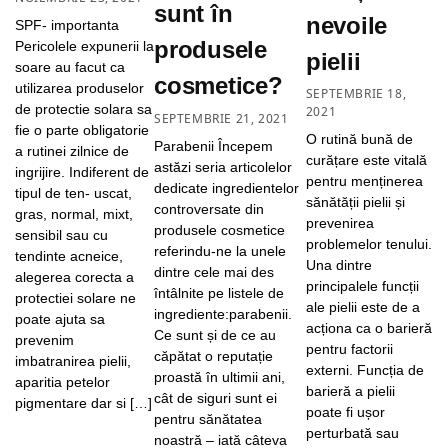
sunt în
nevoile
SPF- importanta
produsele
Pericolele expunerii la
pielii
soare au facut ca
cosmetice?
utilizarea produselor
SEPTEMBRIE 18,
de protectie solara sa
2021
SEPTEMBRIE 21, 2021
fie o parte obligatorie
O rutină bună de
Parabenii Începem
a rutinei zilnice de
curățare este vitală
astăzi seria articolelor
ingrijire. Indiferent de
pentru menținerea
dedicate ingredientelor
tipul de ten- uscat,
sănătății pielii și
controversate din
gras, normal, mixt,
prevenirea
produsele cosmetice
sensibil sau cu
problemelor tenului.
referindu-ne la unele
tendinte acneice,
Una dintre
dintre cele mai des
alegerea corecta a
principalele funcții
întâlnite pe listele de
protectiei solare ne
ale pielii este de a
ingrediente:parabenii.
poate ajuta sa
acționa ca o barieră
Ce sunt și de ce au
prevenim
pentru factorii
căpătat o reputație
imbatranirea pielii,
externi. Funcția de
proastă în ultimii ani,
aparitia petelor
barieră a pielii
cât de siguri sunt ei
pigmentare dar si […]
poate fi ușor
pentru sănătatea
perturbată sau
noastră – iată câteva