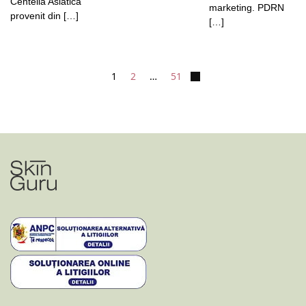
Centella Asiatica
marketing. PDRN
provenit din […]
[…]
1
2
…
51