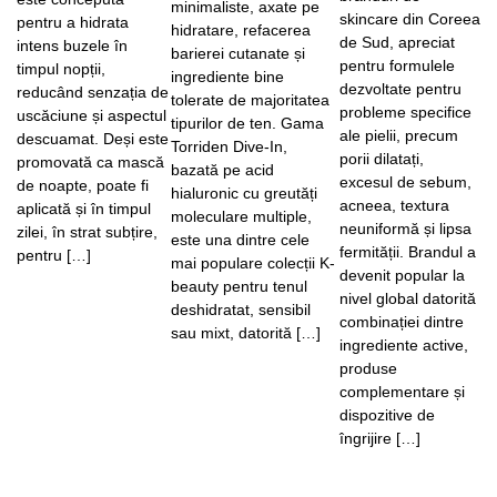
minimaliste, axate pe
skincare din Coreea
pentru a hidrata
hidratare, refacerea
de Sud, apreciat
intens buzele în
barierei cutanate și
pentru formulele
timpul nopții,
ingrediente bine
dezvoltate pentru
reducând senzația de
tolerate de majoritatea
probleme specifice
uscăciune și aspectul
tipurilor de ten. Gama
ale pielii, precum
descuamat. Deși este
Torriden Dive-In,
porii dilatați,
promovată ca mască
bazată pe acid
excesul de sebum,
de noapte, poate fi
hialuronic cu greutăți
acneea, textura
aplicată și în timpul
moleculare multiple,
neuniformă și lipsa
zilei, în strat subțire,
este una dintre cele
fermității. Brandul a
pentru […]
mai populare colecții K-
devenit popular la
beauty pentru tenul
nivel global datorită
deshidratat, sensibil
combinației dintre
sau mixt, datorită […]
ingrediente active,
produse
complementare și
dispozitive de
îngrijire […]