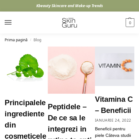
Kbeauty Skincare and Make-up Trends
0
Prima pagină
Blog
/
Vitamina C
Principalele
Peptidele –
– Beneficii
ingrediente
De ce sa le
IANUARIE 24, 2022
din
integrezi in
Beneficii pentru
cosmeticele
piele Câteva studii