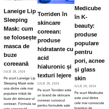
Medicube
Laneige Lip
Torriden în
în K-
Sleeping
skincare
beauty:
Mask: cum
coreean:
produse
se folosește
produse
populare
masca de
hidratante cu
pentru
buze
acid
pori, acnee
coreeană
hialuronic și
și glass
IULIE 28, 2026
texturi lejere
skin
Pe scurt Laneige Lip
IULIE 28, 2026
Sleeping Mask este
IULIE 28, 2026
una dintre cele mai
Pe scurt Torriden este
Pe scurt Medicube
populare măști de
un brand de skincare
este unul dintre
buze din skincare-ul
coreean cunoscut
cele mai cunoscute
coreean. Formula sa
pentru formulele sale
branduri de
este concepută