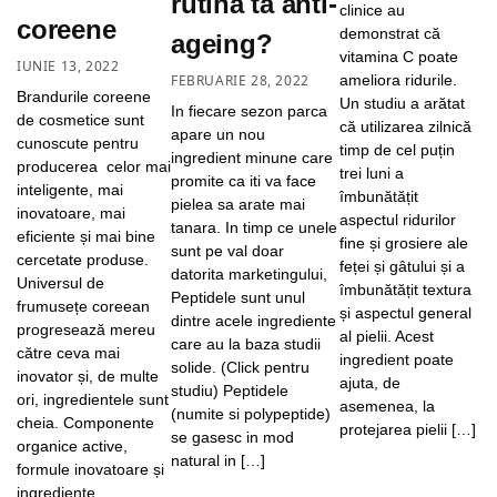
rutina ta anti-
clinice au
coreene
demonstrat că
ageing?
vitamina C poate
IUNIE 13, 2022
FEBRUARIE 28, 2022
ameliora ridurile.
Brandurile coreene
Un studiu a arătat
In fiecare sezon parca
de cosmetice sunt
că utilizarea zilnică
apare un nou
cunoscute pentru
timp de cel puțin
ingredient minune care
producerea celor mai
trei luni a
promite ca iti va face
inteligente, mai
îmbunătățit
pielea sa arate mai
inovatoare, mai
aspectul ridurilor
tanara. In timp ce unele
eficiente și mai bine
fine și grosiere ale
sunt pe val doar
cercetate produse.
feței și gâtului și a
datorita marketingului,
Universul de
îmbunătățit textura
Peptidele sunt unul
frumusețe coreean
și aspectul general
dintre acele ingrediente
progresează mereu
al pielii. Acest
care au la baza studii
către ceva mai
ingredient poate
solide. (Click pentru
inovator și, de multe
ajuta, de
studiu) Peptidele
ori, ingredientele sunt
asemenea, la
(numite si polypeptide)
cheia. Componente
protejarea pielii […]
se gasesc in mod
organice active,
natural in […]
formule inovatoare și
ingrediente