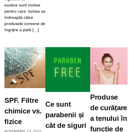
exotice sunt motive
pentru care lumea se
îndreaptă către
produsele coreene de
îngrijire a pielii […]
Produse
SPF. Filtre
Ce sunt
de curățare
chimice vs.
parabenii și
a tenului în
fizice
cât de siguri
funcție de
NOIEMBRIE 23, 2021