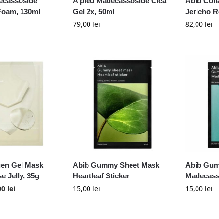
ecassoside
A’pieu Madecassoside Cica
Abib Col
Foam, 130ml
Gel 2x, 50ml
Jericho R
79,00
lei
82,00
lei
gen Gel Mask
Abib Gummy Sheet Mask
Abib Gum
e Jelly, 35g
Heartleaf Sticker
Madecasso
00
lei
15,00
lei
15,00
lei