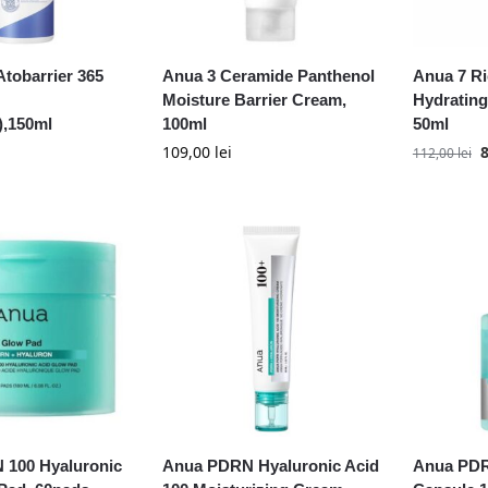
obarrier 365
Anua 3 Ceramide Panthenol
Anua 7 R
Moisture Barrier Cream,
Hydrating
),150ml
100ml
50ml
109,00
lei
112,00
lei
100 Hyaluronic
Anua PDRN Hyaluronic Acid
Anua PDR