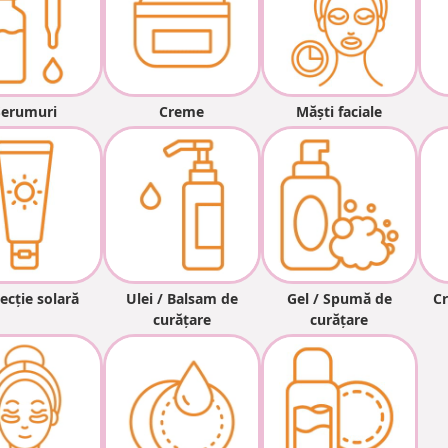
Serumuri
Creme
Măști faciale
ecție solară
Ulei / Balsam de
Gel / Spumă de
Cr
curățare
curățare