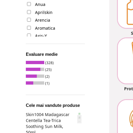
Anua
Aprilskin
Arencia
Aromatica
Axis-Y
BLab
Barulab
Evaluare medie
Beauty of Joseon
(328)
Benton
(25)
Biodance
(2)
Celimax
(1)
Prot
Centellian24
Cos de Baha
Cele mai vandute produse
Cosrx
Skin1004 Madagascar
Dear Klairs
Centella Tea-Trica
Delphyr
Soothing Sun Milk,
Dr. Althea
50ml