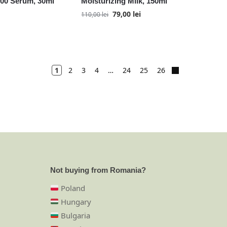
00 Serum, 30ml
Moisturizing Milk, 150ml
79,00
lei
110,00
lei
1
2
3
4
…
24
25
26
Not buying from Romania?
Poland
Hungary
Bulgaria