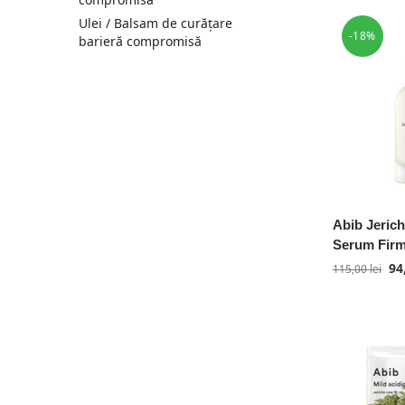
Purito
Ulei / Balsam de curățare
Pyunkang Yul
-18%
barieră compromisă
Real Barrier
Round Lab
Secret Key
Skin Guru
Skin1004
Skinfood
Somebymi
Sungboon Editor
Abib Jerich
Tia'm
Serum Firm
TirTir
94
115,00
lei
Tisha
Tocobo
VT Cosmetics
Zeroid