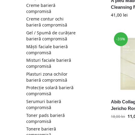
A’pieu Mad
Creme barieră
Kaine
Cleansing 
compromisă
41,00
lei
Laneige
Creme contur ochi
Mary and May
barieră compromisă
MediPeel
Gel / Spumă de curățare
barieră compromisă
Medicube
-39%
Măști faciale barieră
Menokin
compromisă
Missha
Misturi faciale barieră
Mixsoon
compromisă
Needly
Plasturi zona ochilor
Nine Less
barieră compromisă
Numbuzin
Protecție solară barieră
compromisă
OOTD
Serumuri barieră
Abib Colla
Ongredients
compromisă
Jericho Ros
PURCELL
Toner pads barieră
11,
18,00
lei
Parnell
compromisă
Petitfee
Tonere barieră
compromisă