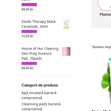
Dr. Ceuracle
99,00
lei
Dr. Reju-All
Plastu
Esfolio
Etude Therapy Mask
Etude
Ceramide, 20ml
Farmstay
10,00
lei
Fortheskin
Genabelle
House of Hur Clearing
HaruHaru Wonder
Skin Prep Essence
Heimish
Pad, 70pads
Heveblue
89,00
lei
House of Hur
I'm from
IMINT
Categorii de produse
ISOI
Apă micelară barieră
Isntree
compromisă
Iunik
Cleansing pads barieră
compromisă
KSECRET