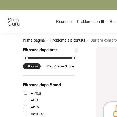
Cauta
Reduceri
Probleme ten
Bran
Prima pagină
Probleme ale tenului
Barieră compr
/
/
Filtreaza dupa pret
Preț:
0 lei
—
320 lei
Filtrează
Filtreaza dupa Brand
A'Pieu
APLB
Abib
Aestura