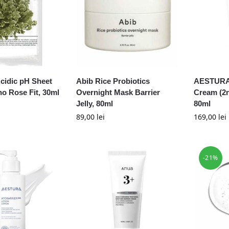
cidic pH Sheet
Abib Rice Probiotics
AESTURA 
o Rose Fit, 30ml
Overnight Mask Barrier
Cream (2n
Jelly, 80ml
80ml
89,00
lei
169,00
lei
-21%