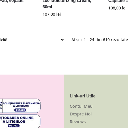
Pad, 60pads
100 Moisturizing Cream,
Capsule 1
60ml
108,00
lei
107,00
lei
Afișez 1 - 24 din 610 rezultate
Link-uri Utile
Contul Meu
Despre Noi
Reviews