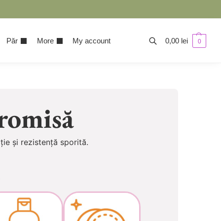
Păr
More
My account
0,00
lei
0
romisă
ție și rezistență sporită.
.