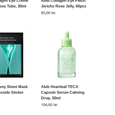
lagen Eye Creme
Abib Collagen Eye Patch
ose Tube, 30ml
Jericho Rose Jelly, 60pcs
85,00
lei
my Sheet Mask
Abib Heartleaf TECA
side Sticker
Capsule Serum Calming
Drop, 50ml
104,00
lei