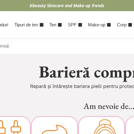
Kbeauty Skincare and Make-up Trends
duri
Tipuri de ten
Ten
SPF
Make-up
Corp
omisă
Barieră comp
Repară și întărește bariera pielii pentru protec
Am nevoie de..