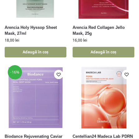
Arencia Holy Hyssop Sheet
Arencia Red Collagen Jello
Mask, 27ml
Mask, 25g
18,00
lei
16,00
lei
Adaugă în coș
Adaugă în coș
-16%
Biodance Rejuvenating Caviar
Centellian24 Madeca Lab PDRN