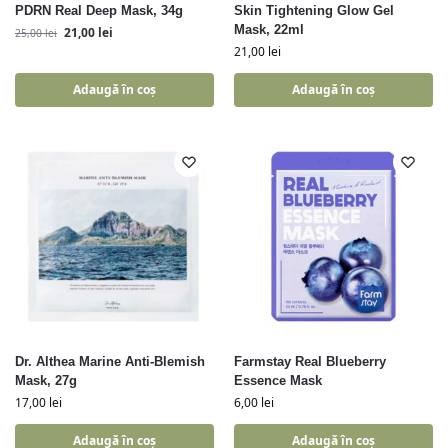
PDRN Real Deep Mask, 34g
Skin Tightening Glow Gel
Mask, 22ml
21,00
lei
25,00
lei
21,00
lei
Adaugă în coș
Adaugă în coș
Dr. Althea Marine Anti-Blemish
Farmstay Real Blueberry
Mask, 27g
Essence Mask
17,00
lei
6,00
lei
Adaugă în coș
Adaugă în coș