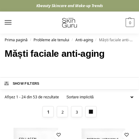
Kbeauty Skincare and Make-up Trends
0
Prima pagină
Probleme ale tenului
Anti-aging
Măști faciale anti-aging
/
/
/
Măști faciale anti-aging
SHOW FILTERS
Afișez 1 - 24 din 53 de rezultate
1
2
3