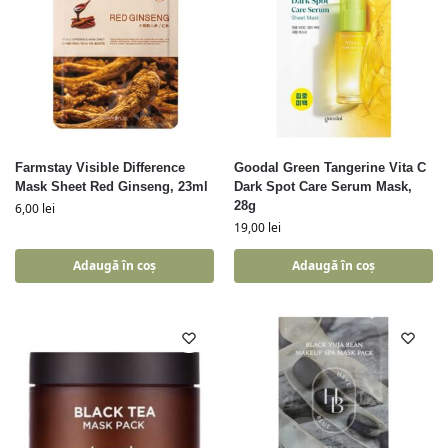
Farmstay Visible Difference
Goodal Green Tangerine Vita C
Mask Sheet Red Ginseng, 23ml
Dark Spot Care Serum Mask,
28g
6,00
lei
19,00
lei
Adaugă în coș
Adaugă în coș