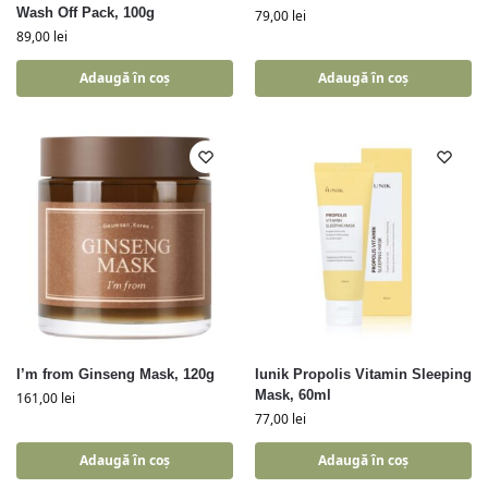
Wash Off Pack, 100g
79,00
lei
89,00
lei
Adaugă în coș
Adaugă în coș
I’m from Ginseng Mask, 120g
Iunik Propolis Vitamin Sleeping
Mask, 60ml
161,00
lei
77,00
lei
Adaugă în coș
Adaugă în coș