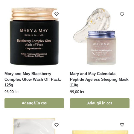
Mary and May Blackberry
Mary and May Calendula
Complex Glow Wash Off Pack,
Peptide Ageless Sleeping Mask,
125g
110g
96,00
lei
99,00
lei
Adaugă în coș
Adaugă în coș