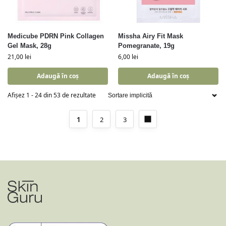
Medicube PDRN Pink Collagen
Missha Airy Fit Mask
Gel Mask, 28g
Pomegranate, 19g
21,00
lei
6,00
lei
Adaugă în coș
Adaugă în coș
Afișez 1 - 24 din 53 de rezultate
1
2
3