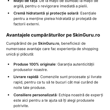
Măști de față
: De la măști de bumbac la măști de 
argilă, pentru o revigorare imediată a pielii.
Cremă hidratantă și protecție solară
: Esențiale 
pentru a menține pielea hidratată și protejată de 
factorii externi.
Avantajele cumpărăturilor pe SkinGuru.ro
Cumpărând de pe 
SkinGuru.ro
, beneficiezi de 
numeroase avantaje care fac experiența de shopping 
unică și plăcută:
Produse 100% originale
: Garanția autenticității 
produselor noastre.
Livrare rapidă
: Comenzile sunt procesate și livrate 
rapid, pentru ca tu să te bucuri cât mai curând de 
noile tale produse.
Consiliere personalizată
: Echipa noastră de experți 
este aici pentru a te ajuta să îți alegi produsele 
potrivite.