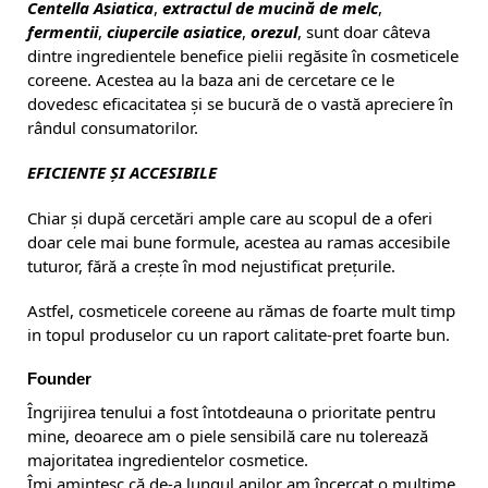
Centella Asiatica
,
extractul de mucină de melc
,
fermentii
,
ciupercile asiatice
,
orezul
, sunt doar câteva
dintre ingredientele benefice pielii regăsite în cosmeticele
coreene. Acestea au la baza ani de cercetare ce le
dovedesc eficacitatea și se bucură de o vastă apreciere în
rândul consumatorilor.
EFICIENTE ȘI ACCESIBILE
Chiar și după cercetări ample care au scopul de a oferi
doar cele mai bune formule, acestea au ramas accesibile
tuturor, fără a crește în mod nejustificat prețurile.
Astfel, cosmeticele coreene au rămas de foarte mult timp
in topul produselor cu un raport calitate-pret foarte bun.
Founder
Îngrijirea tenului a fost întotdeauna o prioritate pentru
mine, deoarece am o piele sensibilă care nu tolerează
majoritatea ingredientelor cosmetice.
Îmi amintesc că de-a lungul anilor am încercat o mulțime