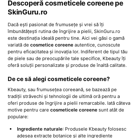
Descoperă cosmeticele coreene pe 
SkinGuru.ro
Dacă ești pasionat de frumusețe și vrei să îți 
îmbunătățești rutina de îngrijire a pielii, SkinGuru.ro 
este destinația ideală pentru tine. Aici vei găsi o gamă 
variată de 
cosmetice coreene
 autentice, cunoscute 
pentru eficacitatea și inovația lor. Indiferent de tipul tău 
de piele sau de preocupările tale specifice, Kbeauty îți 
oferă soluții personalizate și produse de înaltă calitate.
De ce să alegi cosmeticele coreene?
Kbeauty, sau frumusețea coreeană, se bazează pe 
tradiții străvechi și tehnologii de ultimă oră pentru a 
oferi produse de îngrijire a pielii remarcabile. Iată câteva 
motive pentru care 
cosmeticele coreene
 sunt atât de 
populare:
Ingrediente naturale
: Produsele Kbeauty folosesc 
adesea extracte botanice și alte ingrediente 