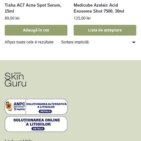
Tisha AC7 Acne Spot Serum,
Medicube Azelaic Acid
15ml
Exosome Shot 7500, 30ml
89,00
lei
125,00
lei
Adaugă în coș
Lista de asteptare
Afișez toate cele 4 rezultate