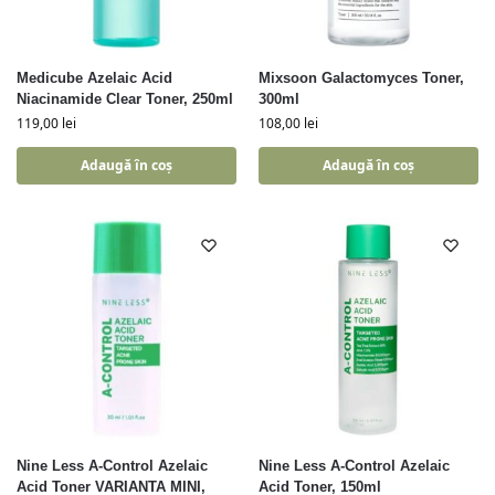
Medicube Azelaic Acid
Mixsoon Galactomyces Toner,
Niacinamide Clear Toner, 250ml
300ml
119,00
lei
108,00
lei
Adaugă în coș
Adaugă în coș
Nine Less A-Control Azelaic
Nine Less A-Control Azelaic
Acid Toner VARIANTA MINI,
Acid Toner, 150ml