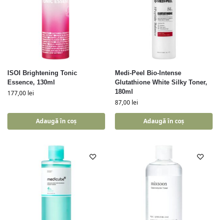
ISOI Brightening Tonic
Medi-Peel Bio-Intense
Essence, 130ml
Glutathione White Silky Toner,
180ml
177,00
lei
87,00
lei
Adaugă în coș
Adaugă în coș