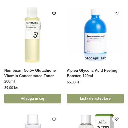
Stoc epuizat
Numbuzin No.5+ Glutathione
A’pieu Glycolic Acid Peeling
Vitamin Concentrated Toner,
Booster, 120ml
200ml
65,00
lei
89,00
lei
Adaugă în coș
Lista de asteptare