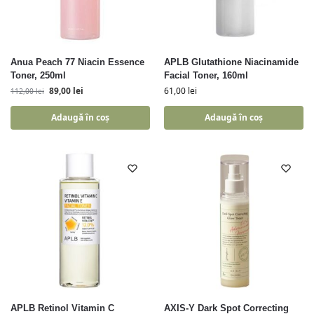
Anua Peach 77 Niacin Essence
APLB Glutathione Niacinamide
Toner, 250ml
Facial Toner, 160ml
89,00
lei
61,00
lei
112,00
lei
Adaugă în coș
Adaugă în coș
APLB Retinol Vitamin C
AXIS-Y Dark Spot Correcting