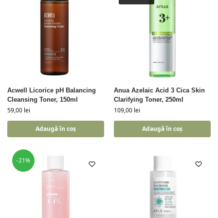
Acwell Licorice pH Balancing
Anua Azelaic Acid 3 Cica Skin
Cleansing Toner, 150ml
Clarifying Toner, 250ml
59,00
lei
109,00
lei
Adaugă în coș
Adaugă în coș
-21%