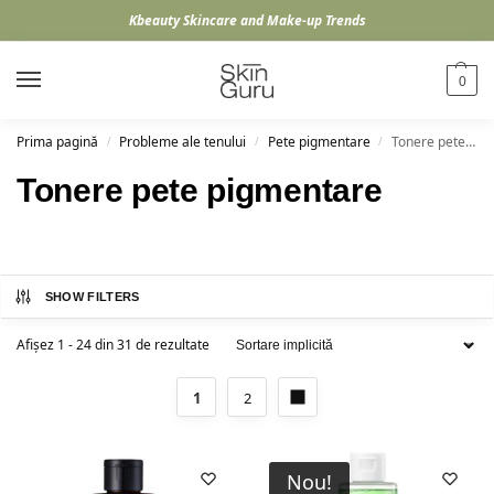
Kbeauty Skincare and Make-up Trends
0
Prima pagină
Probleme ale tenului
Pete pigmentare
Tonere pete pigmentare
/
/
/
Tonere pete pigmentare
SHOW FILTERS
Afișez 1 - 24 din 31 de rezultate
1
2
Nou!