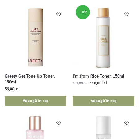
-10%
Greety Get Tone Up Toner,
I’m from Rice Toner, 150ml
150ml
118,00
lei
131,00
lei
56,00
lei
Adaugă în coș
Adaugă în coș