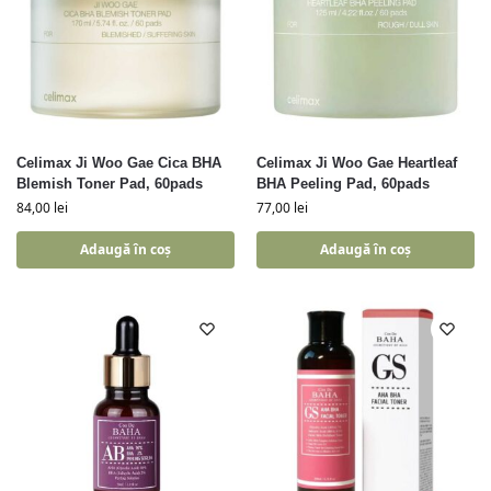
Celimax Ji Woo Gae Cica BHA
Celimax Ji Woo Gae Heartleaf
Blemish Toner Pad, 60pads
BHA Peeling Pad, 60pads
84,00
lei
77,00
lei
Adaugă în coș
Adaugă în coș