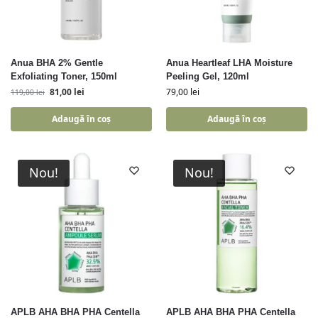
Anua BHA 2% Gentle
Anua Heartleaf LHA Moisture
Exfoliating Toner, 150ml
Peeling Gel, 120ml
81,00
lei
79,00
lei
119,00
lei
Adaugă în coș
Adaugă în coș
Nou!
Nou!
APLB AHA BHA PHA Centella
APLB AHA BHA PHA Centella