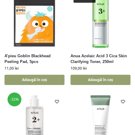
A’pieu Goblin Blackhead
Anua Azelaic Acid 3 Cica Skin
Peeling Pad, 5pcs
Clarifying Toner, 250ml
11,00
lei
109,00
lei
Adaugă în coș
Adaugă în coș
-32%