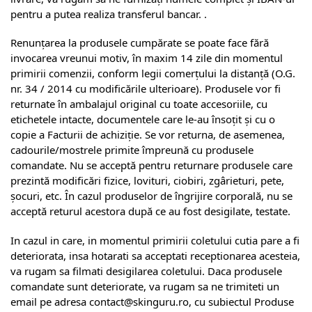
pentru a putea realiza transferul bancar. .
Renunțarea la produsele cumpărate se poate face fără
invocarea vreunui motiv, în maxim 14 zile din momentul
primirii comenzii, conform legii comerțului la distanță (O.G.
nr. 34 / 2014 cu modificările ulterioare). Produsele vor fi
returnate în ambalajul original cu toate accesoriile, cu
etichetele intacte, documentele care le-au însoțit și cu o
copie a Facturii de achiziție. Se vor returna, de asemenea,
cadourile/mostrele primite împreună cu produsele
comandate. Nu se acceptă pentru returnare produsele care
prezintă modificări fizice, lovituri, ciobiri, zgârieturi, pete,
șocuri, etc. În cazul produselor de îngrijire corporală, nu se
acceptă returul acestora după ce au fost desigilate, testate.
In cazul in care, in momentul primirii coletului cutia pare a fi
deteriorata, insa hotarati sa acceptati receptionarea acesteia,
va rugam sa filmati desigilarea coletului. Daca produsele
comandate sunt deteriorate, va rugam sa ne trimiteti un
email pe adresa contact@skinguru.ro, cu subiectul Produse