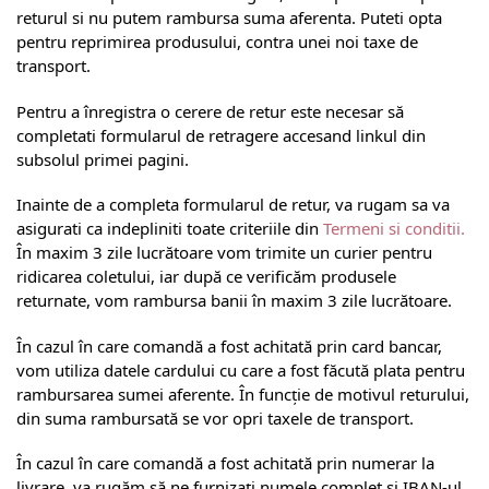
returul si nu putem rambursa suma aferenta. Puteti opta
pentru reprimirea produsului, contra unei noi taxe de
transport.
Pentru a înregistra o cerere de retur este necesar să
completati formularul de retragere accesand linkul din
subsolul primei pagini.
Inainte de a completa formularul de retur, va rugam sa va
asigurati ca indepliniti toate criteriile din
Termeni si conditii.
În maxim 3 zile lucrătoare vom trimite un curier pentru
ridicarea coletului, iar după ce verificăm produsele
returnate, vom rambursa banii în maxim 3 zile lucrătoare.
În cazul în care comandă a fost achitată prin card bancar,
vom utiliza datele cardului cu care a fost făcută plata pentru
rambursarea sumei aferente. În funcție de motivul returului,
din suma rambursată se vor opri taxele de transport.
În cazul în care comandă a fost achitată prin numerar la
livrare, va rugăm să ne furnizați numele complet și IBAN-ul