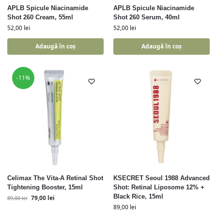
APLB Spicule Niacinamide
APLB Spicule Niacinamide
Shot 260 Cream, 55ml
Shot 260 Serum, 40ml
52,00
lei
52,00
lei
Adaugă în coș
Adaugă în coș
-11%
Celimax The Vita-A Retinal Shot
KSECRET Seoul 1988 Advanced
Tightening Booster, 15ml
Shot: Retinal Liposome 12% +
Black Rice, 15ml
79,00
lei
89,00
lei
89,00
lei