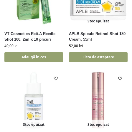
Stoc epuizat
VT Cosmetics Reti-A Reedle
APLB Spicule Retinol Shot 180
Shot 100, 2ml x 10 plicuri
Cream, 55ml
49,00
lei
52,00
lei
Adaugă în coș
Lista de asteptare
Stoc epuizat
Stoc epuizat