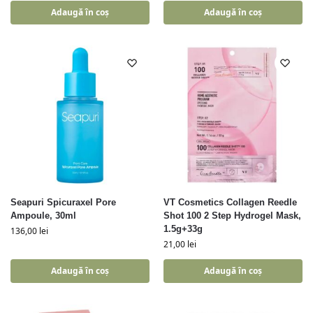
Adaugă în coș
Adaugă în coș
Seapuri Spicuraxel Pore
VT Cosmetics Collagen Reedle
Ampoule, 30ml
Shot 100 2 Step Hydrogel Mask,
1.5g+33g
136,00
lei
21,00
lei
Adaugă în coș
Adaugă în coș