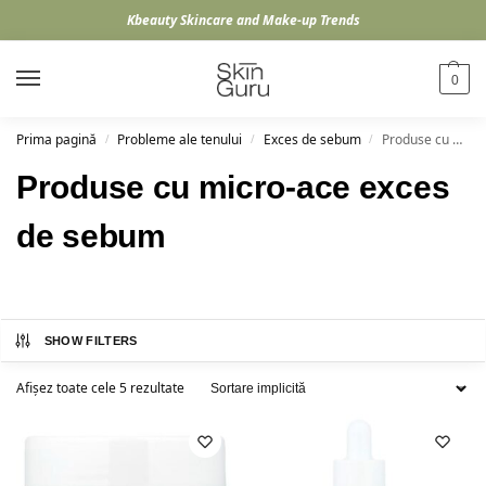
Kbeauty Skincare and Make-up Trends
0
Prima pagină
Probleme ale tenului
Exces de sebum
Produse cu micro-ace exces de sebum
/
/
/
Produse cu micro-ace exces
de sebum
SHOW FILTERS
Afișez toate cele 5 rezultate