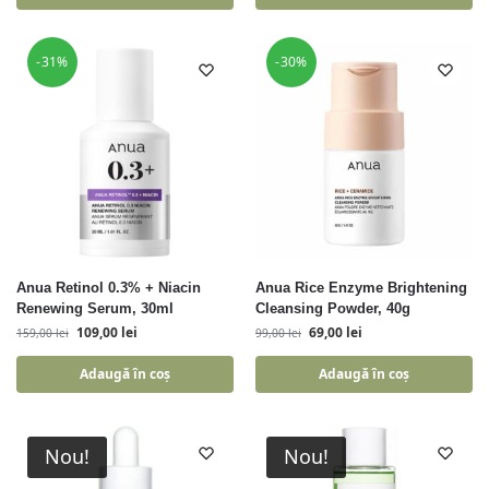
-31%
-30%
Anua Retinol 0.3% + Niacin
Anua Rice Enzyme Brightening
Renewing Serum, 30ml
Cleansing Powder, 40g
109,00
lei
69,00
lei
159,00
lei
99,00
lei
Adaugă în coș
Adaugă în coș
Nou!
Nou!