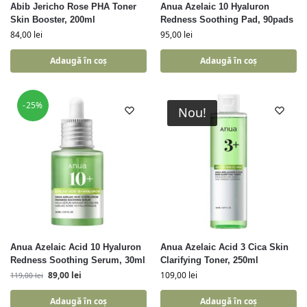
Abib Jericho Rose PHA Toner
Anua Azelaic 10 Hyaluron
Skin Booster, 200ml
Redness Soothing Pad, 90pads
84,00
lei
95,00
lei
Adaugă în coș
Adaugă în coș
-25%
Nou!
Anua Azelaic Acid 10 Hyaluron
Anua Azelaic Acid 3 Cica Skin
Redness Soothing Serum, 30ml
Clarifying Toner, 250ml
89,00
lei
109,00
lei
119,00
lei
Adaugă în coș
Adaugă în coș