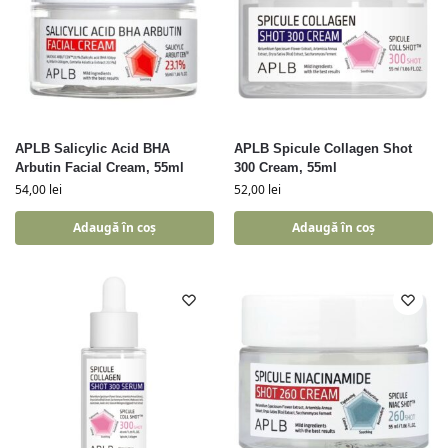
APLB Salicylic Acid BHA
APLB Spicule Collagen Shot
Arbutin Facial Cream, 55ml
300 Cream, 55ml
54,00
lei
52,00
lei
Adaugă în coș
Adaugă în coș