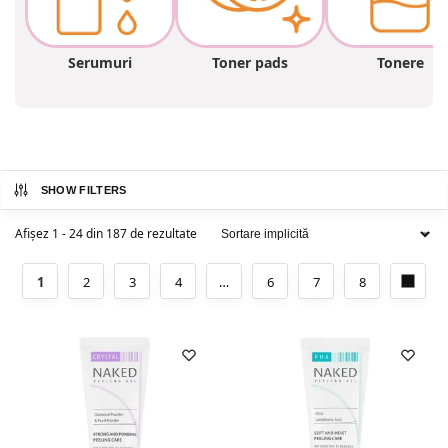
Serumuri
Toner pads
Tonere
SHOW FILTERS
Afișez 1 - 24 din 187 de rezultate
1
2
3
4
…
6
7
8