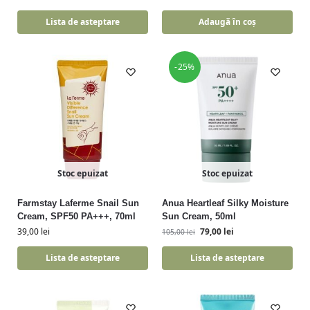
Lista de asteptare
Adaugă în coș
-25%
Stoc epuizat
Stoc epuizat
Farmstay Laferme Snail Sun
Anua Heartleaf Silky Moisture
Cream, SPF50 PA+++, 70ml
Sun Cream, 50ml
39,00
lei
79,00
lei
105,00
lei
Lista de asteptare
Lista de asteptare