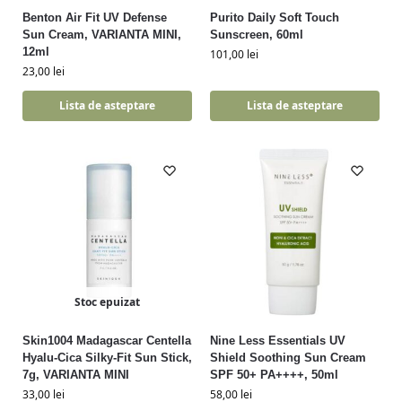
Benton Air Fit UV Defense
Purito Daily Soft Touch
Sun Cream, VARIANTA MINI,
Sunscreen, 60ml
12ml
101,00
lei
23,00
lei
Lista de asteptare
Lista de asteptare
Stoc epuizat
Skin1004 Madagascar Centella
Nine Less Essentials UV
Hyalu-Cica Silky-Fit Sun Stick,
Shield Soothing Sun Cream
7g, VARIANTA MINI
SPF 50+ PA++++, 50ml
33,00
lei
58,00
lei