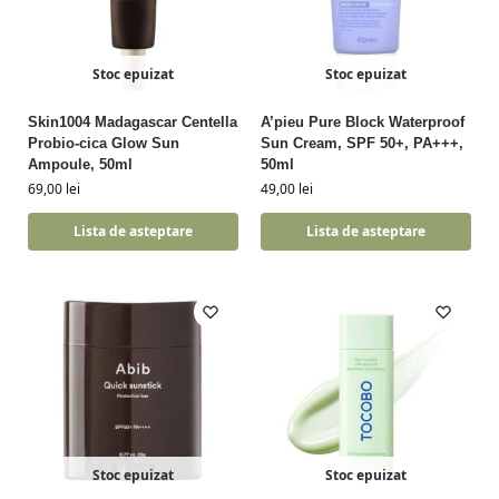
Stoc epuizat
Stoc epuizat
Skin1004 Madagascar Centella
A’pieu Pure Block Waterproof
Probio-cica Glow Sun
Sun Cream, SPF 50+, PA+++,
Ampoule, 50ml
50ml
69,00
lei
49,00
lei
Lista de asteptare
Lista de asteptare
Stoc epuizat
Stoc epuizat