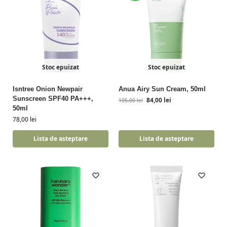
Stoc epuizat
Stoc epuizat
Isntree Onion Newpair
Anua Airy Sun Cream, 50ml
Sunscreen SPF40 PA+++,
84,00
lei
105,00
lei
50ml
78,00
lei
Lista de asteptare
Lista de asteptare