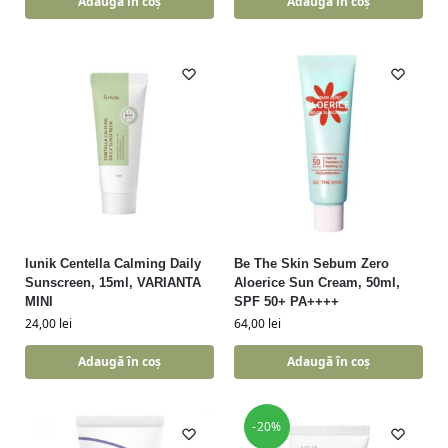
Adaugă în coș
Adaugă în coș
Iunik Centella Calming Daily
Be The Skin Sebum Zero
Sunscreen, 15ml, VARIANTA
Aloerice Sun Cream, 50ml,
MINI
SPF 50+ PA++++
24,00
lei
64,00
lei
Adaugă în coș
Adaugă în coș
-20%