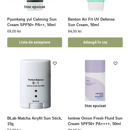
Stoc epuizat
Pyunkang yul Calming Sun
Benton Air Fit UV Defense
Cream SPF50+ PA++, 50ml
Sun Cream, 50ml
69,00
lei
84,00
lei
Lista de asteptare
Adaugă în coș
Stoc epuizat
BLab Matcha Airyfit Sun Stick,
Isntree Onion Fresh Fluid Sun
15g
Cream SPF50+ PA++++, 50ml