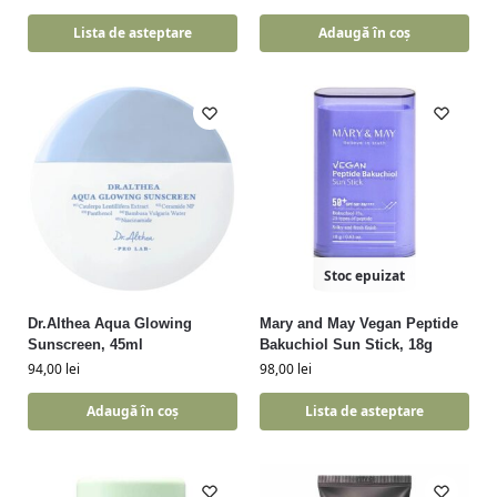
Lista de asteptare
Adaugă în coș
Stoc epuizat
Dr.Althea Aqua Glowing
Mary and May Vegan Peptide
Sunscreen, 45ml
Bakuchiol Sun Stick, 18g
94,00
lei
98,00
lei
Adaugă în coș
Lista de asteptare