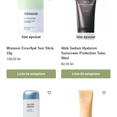
Stoc epuizat
Stoc epuizat
Mixsoon Cica-Hyal Sun Stick,
Abib Sedum Hyaluron
15g
Sunscreen Protection Tube,
50ml
108,00
lei
82,00
lei
Lista de asteptare
Lista de asteptare