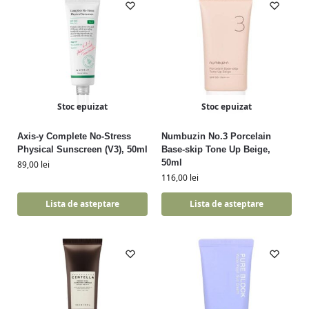
Stoc epuizat
Stoc epuizat
Axis-y Complete No-Stress
Numbuzin No.3 Porcelain
Physical Sunscreen (V3), 50ml
Base-skip Tone Up Beige,
50ml
89,00
lei
116,00
lei
Lista de asteptare
Lista de asteptare