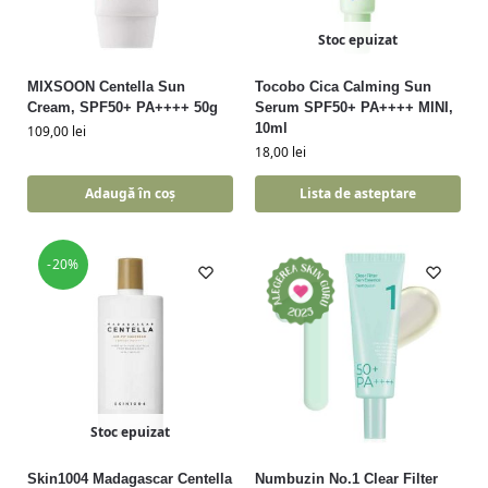
Stoc epuizat
MIXSOON Centella Sun
Tocobo Cica Calming Sun
Cream, SPF50+ PA++++ 50g
Serum SPF50+ PA++++ MINI,
10ml
109,00
lei
18,00
lei
Adaugă în coș
Lista de asteptare
-20%
Stoc epuizat
Skin1004 Madagascar Centella
Numbuzin No.1 Clear Filter