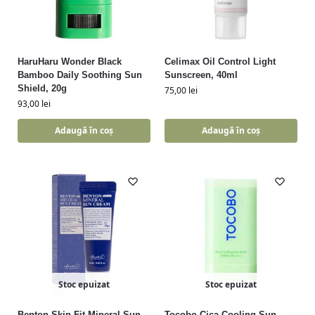
HaruHaru Wonder Black
Celimax Oil Control Light
Bamboo Daily Soothing Sun
Sunscreen, 40ml
Shield, 20g
75,00
lei
93,00
lei
Adaugă în coș
Adaugă în coș
Stoc epuizat
Stoc epuizat
Benton Skin Fit Mineral Sun
Tocobo Cica Cooling Sun