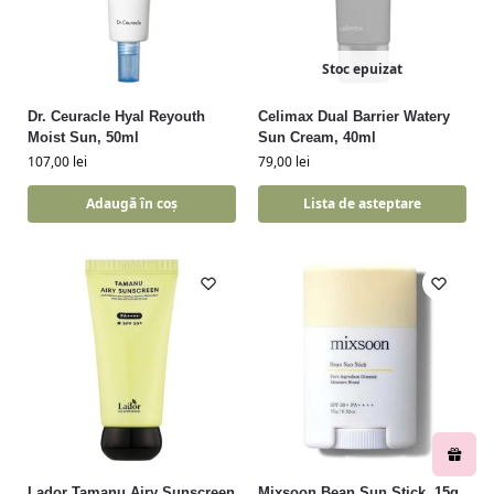
Stoc epuizat
Dr. Ceuracle Hyal Reyouth
Celimax Dual Barrier Watery
Moist Sun, 50ml
Sun Cream, 40ml
107,00
lei
79,00
lei
Adaugă în coș
Lista de asteptare
Lador Tamanu Airy Sunscreen
Mixsoon Bean Sun Stick, 15g