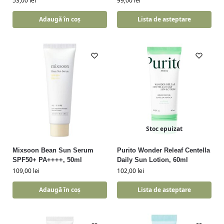
53,00
lei
99,00
lei
Adaugă în coș
Lista de asteptare
Stoc epuizat
Mixsoon Bean Sun Serum
Purito Wonder Releaf Centella
SPF50+ PA++++, 50ml
Daily Sun Lotion, 60ml
109,00
lei
102,00
lei
Adaugă în coș
Lista de asteptare