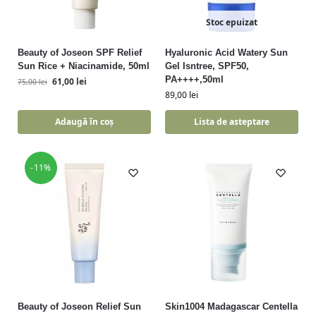
Stoc epuizat
Beauty of Joseon SPF Relief
Hyaluronic Acid Watery Sun
Sun Rice + Niacinamide, 50ml
Gel Isntree, SPF50,
PA++++,50ml
61,00
lei
75,00
lei
89,00
lei
Adaugă în coș
Lista de asteptare
-11%
Beauty of Joseon Relief Sun
Skin1004 Madagascar Centella