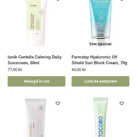
Stoc epuizat
Iunik Centella Calming Daily
Farmstay Hyaluronic UV
Sunscreen, 60ml
Shield Sun Block Cream, 70g
77,00
lei
44,00
lei
Adaugă în coș
Lista de asteptare