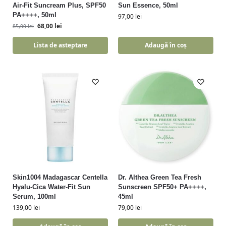
Air-Fit Suncream Plus, SPF50
Sun Essence, 50ml
PA++++, 50ml
97,00
lei
68,00
lei
85,00
lei
Lista de asteptare
Adaugă în coș
Skin1004 Madagascar Centella
Dr. Althea Green Tea Fresh
Hyalu-Cica Water-Fit Sun
Sunscreen SPF50+ PA++++,
Serum, 100ml
45ml
139,00
lei
79,00
lei