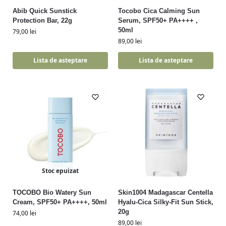
Abib Quick Sunstick
Tocobo Cica Calming Sun
Protection Bar, 22g
Serum, SPF50+ PA++++ ,
50ml
79,00
lei
89,00
lei
Lista de asteptare
Lista de asteptare
Stoc epuizat
TOCOBO Bio Watery Sun
Skin1004 Madagascar Centella
Cream, SPF50+ PA++++, 50ml
Hyalu-Cica Silky-Fit Sun Stick,
20g
74,00
lei
89,00
lei