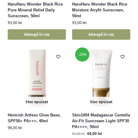
HaruHaru Wonder Black Rice
HaruHaru Wonder Black Rice
Pure Mineral Relief Daily
Moisture Airyfit Sunscreen,
Sunscreen, 50ml
50ml
93,00
lei
93,00
lei
Adaugă în coș
Adaugă în coș
-20%
Stoc epuizat
Stoc epuizat
Heimish Artless Glow Base,
Skin1004 Madagascar Centella
SPF50+ PA+++, 40ml
Air-Fit Suncream Light SPF30
PA++++, 50ml
98,00
lei
68,00
lei
85,00
lei