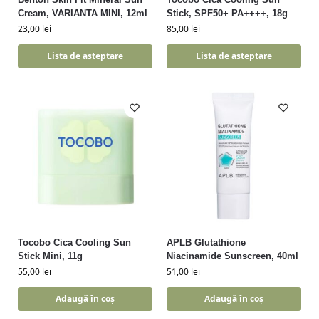
Cream, VARIANTA MINI, 12ml
Stick, SPF50+ PA++++, 18g
23,00
lei
85,00
lei
Lista de asteptare
Lista de asteptare
Tocobo Cica Cooling Sun
APLB Glutathione
Stick Mini, 11g
Niacinamide Sunscreen, 40ml
55,00
lei
51,00
lei
Adaugă în coș
Adaugă în coș