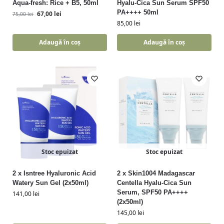
Aqua-fresh: Rice + B5, 50ml
Hyalu-Cica Sun Serum SPF50
PA++++ 50ml
67,00
lei
75,00
lei
85,00
lei
Adaugă în coș
Adaugă în coș
Stoc epuizat
Stoc epuizat
2 x Isntree Hyaluronic Acid
2 x Skin1004 Madagascar
Watery Sun Gel (2x50ml)
Centella Hyalu-Cica Sun
Serum, SPF50 PA++++
141,00
lei
(2x50ml)
145,00
lei