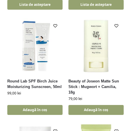
Lista de asteptare
Lista de asteptare
Round Lab SPF Birch Juice
Beauty of Joseon Matte Sun
Moisturizing Sunscreen, 50ml
Stick : Mugwort + Camilia,
18g
99,00
lei
79,00
lei
Adaugă în coș
Adaugă în coș