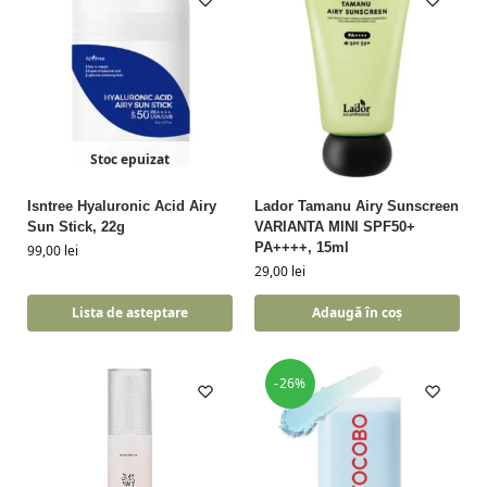
Stoc epuizat
Isntree Hyaluronic Acid Airy
Lador Tamanu Airy Sunscreen
Sun Stick, 22g
VARIANTA MINI SPF50+
PA++++, 15ml
99,00
lei
29,00
lei
Lista de asteptare
Adaugă în coș
-26%