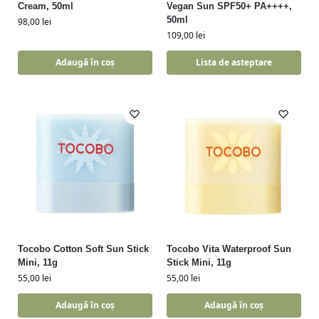
Cream, 50ml
Vegan Sun SPF50+ PA++++,
50ml
98,00
lei
109,00
lei
Adaugă în coș
Lista de asteptare
Tocobo Cotton Soft Sun Stick
Tocobo Vita Waterproof Sun
Mini, 11g
Stick Mini, 11g
55,00
lei
55,00
lei
Adaugă în coș
Adaugă în coș