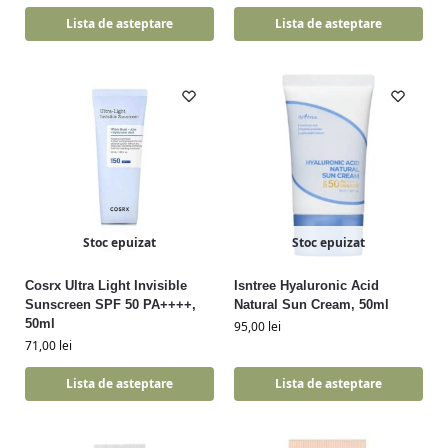
Lista de asteptare
Lista de asteptare
Stoc epuizat
Stoc epuizat
Cosrx Ultra Light Invisible
Isntree Hyaluronic Acid
Sunscreen SPF 50 PA++++,
Natural Sun Cream, 50ml
50ml
95,00
lei
71,00
lei
Lista de asteptare
Lista de asteptare