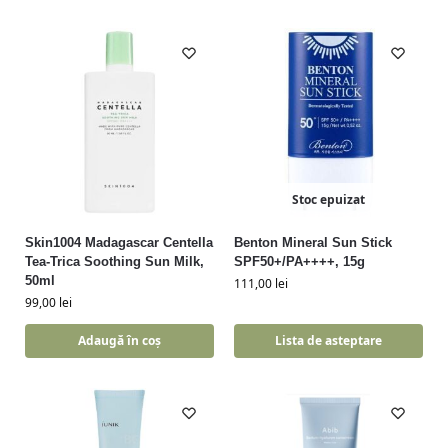
Stoc epuizat
Skin1004 Madagascar Centella
Benton Mineral Sun Stick
Tea-Trica Soothing Sun Milk,
SPF50+/PA++++, 15g
50ml
111,00
lei
99,00
lei
Adaugă în coș
Lista de asteptare