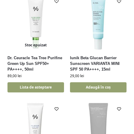
Stoc epuizat
Dr. Ceuracle Tea Tree Purifine
Iunik Beta Glucan Barrier
Green Up Sun SPF50+
Sunscreen VARIANTA MINI
PA++++, 50ml
SPF 50 PA++++, 15ml
89,00
lei
29,00
lei
Lista de asteptare
Adaugă în coș