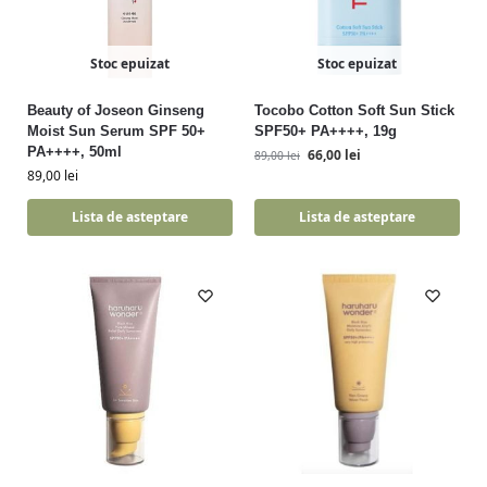
Stoc epuizat
Stoc epuizat
Beauty of Joseon Ginseng
Tocobo Cotton Soft Sun Stick
Moist Sun Serum SPF 50+
SPF50+ PA++++, 19g
PA++++, 50ml
66,00
lei
89,00
lei
89,00
lei
Lista de asteptare
Lista de asteptare