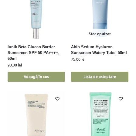
Stoc epuizat
Iunik Beta Glucan Barrier
Abib Sedum Hyaluron
Sunscreen SPF 50 PA++++,
Sunscreen Watery Tube, 50ml
60ml
75,00
lei
90,00
lei
Adaugă în coș
Lista de asteptare