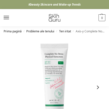
Kbeauty Skincare and Make-up Trends
0
Prima pagină
Probleme ale tenului
Ten iritat
Axis-y Complete No-Stress Physical Sunscreen (V3), 50ml
/
/
/