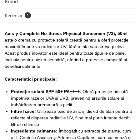
Brand
Recenzii
1
Axis-y Complete No-Stress Physical Sunscreen (V3), 50ml
este o cremă cu protecție solară creată pentru a oferi protecție
maximă împotriva radiațiilor UV, fără a irita sau stresa pielea.
Acest produs inovator este ideal pentru toate tipurile de piele,
inclusiv pentru pielea sensibilă, oferind o protecție completă și
beneficii calmante.
Caracteristici principale:
Protecț
ie solar
ă SPF 50+ PA++++:
Oferă protecție ridicată
împotriva razelor UVA și UVB, prevenind arsurile solare și
îmbătrânirea prematură a pielii.
Filtre fizice:
Utilizează oxid de zinc și dioxid de titan pentru a
reflecta și dispersa radiațiile UV, fiind mai puțin iritante decât
filtrele chimice.
Ingrediente calmante:
Îmbogățit cu extracte de plante, cum
ar fi Centella Asiatica și Artemisia Capillaris, care calmează și