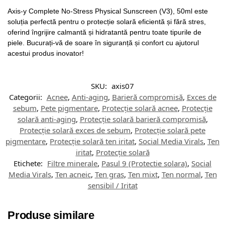
Axis-y Complete No-Stress Physical Sunscreen (V3), 50ml este
soluția perfectă pentru o protecție solară eficientă și fără stres,
oferind îngrijire calmantă și hidratantă pentru toate tipurile de
piele. Bucurați-vă de soare în siguranță și confort cu ajutorul
acestui produs inovator!
SKU:
axis07
Categorii:
Acnee
,
Anti-aging
,
Barieră compromisă
,
Exces de
sebum
,
Pete pigmentare
,
Protecție solară acnee
,
Protecție
solară anti-aging
,
Protecție solară barieră compromisă
,
Protecție solară exces de sebum
,
Protecție solară pete
pigmentare
,
Protecție solară ten iritat
,
Social Media Virals
,
Ten
iritat
,
Protecție solară
Etichete:
Filtre minerale
,
Pasul 9 (Protectie solara)
,
Social
Media Virals
,
Ten acneic
,
Ten gras
,
Ten mixt
,
Ten normal
,
Ten
sensibil / Iritat
Produse similare