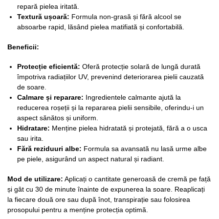
repară pielea iritată.
Textur
ă ușoară:
Formula non-grasă și fără alcool se
absoarbe rapid, lăsând pielea matifiată și confortabilă.
Beneficii:
Protecț
ie eficient
ă:
Oferă protecție solară de lungă durată
împotriva radiațiilor UV, prevenind deteriorarea pielii cauzată
de soare.
Calmare
ș
i reparare:
Ingredientele calmante ajută la
reducerea roșeții și la repararea pielii sensibile, oferindu-i un
aspect sănătos și uniform.
Hidratare:
Menține pielea hidratată și protejată, fără a o usca
sau irita.
Fără reziduuri albe:
Formula sa avansată nu lasă urme albe
pe piele, asigurând un aspect natural și radiant.
Mod de utilizare:
Aplicați o cantitate generoasă de cremă pe față
și gât cu 30 de minute înainte de expunerea la soare. Reaplicați
la fiecare două ore sau după înot, transpirație sau folosirea
prosopului pentru a menține protecția optimă.