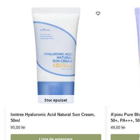
Stoc epuizat
Isntree Hyaluronic Acid Natural Sun Cream,
A’pieu Pure B
50ml
50+, PA+++, 5
95,00
lei
49,00
lei
Lista de asteptare