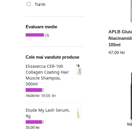
Tia'm
Evaluare medie
APLB Gluta
(3)
Niacinamid
105ml
47,00
lei
Cele mai vandute produse
Elizavecca CER-100
Collagen Coating Hair
Muscle Shampoo,
500ml
74,00
lei
59,00
lei
Etude My Lash Serum,
9g
St
35,00
lei