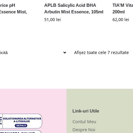
rice pH
APLB Salicylic Acid BHA
TIA’M Vit
Essence Mist,
Arbutin Mist Essence, 105ml
200ml
51,00
lei
62,00
lei
Afișez toate cele 7 rezultate
Link-uri Utile
Contul Meu
Despre Noi