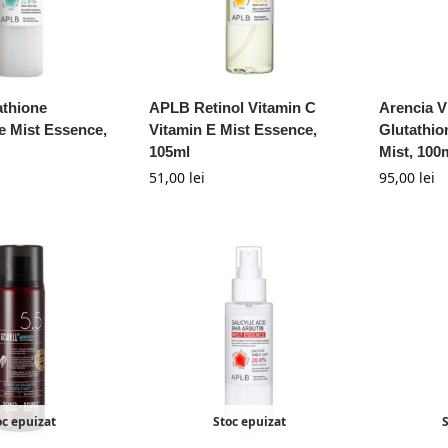
thione
APLB Retinol Vitamin C
Arencia V
e Mist Essence,
Vitamin E Mist Essence,
Glutathio
105ml
Mist, 100
51,00
lei
95,00
lei
oc epuizat
Stoc epuizat