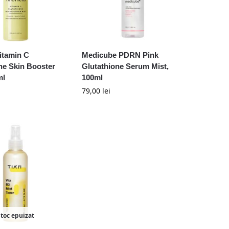
itamin C
Medicube PDRN Pink
ne Skin Booster
Glutathione Serum Mist,
ml
100ml
79,00
lei
Stoc epuizat