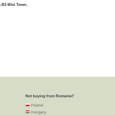
a B3 Mist Toner,
Not buying from Romania?
Poland
Hungary