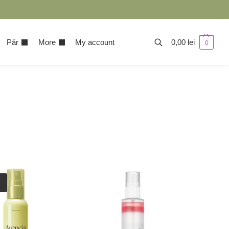
Păr
More
My account
0,00
lei
0