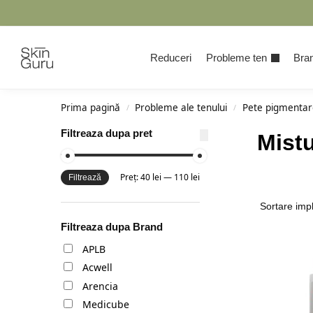
Cauta
Reduceri
Probleme ten
Bran
Prima pagină
Probleme ale tenului
Pete pigmentar
/
/
Filtreaza dupa pret
Mistu
Preț:
40 lei
—
110 lei
Filtrează
Filtreaza dupa Brand
APLB
Acwell
Arencia
Medicube