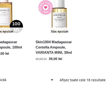
oc epuizat
Stoc epuizat
adagascar
Skin1004 Madagascar
mpoule, 100ml
Centella Ampoule,
VARIANTA MINI, 30ml
,00
lei
39,00
lei
49,00
lei
Afișez toate cele 18 rezultate