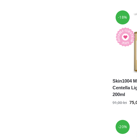
-18%
Skin1004 M
Centella Li
200ml
75,
91,00
lei
-20%