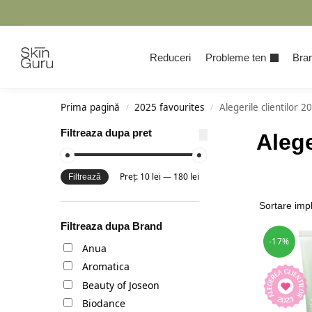
Cauta
Reduceri
Probleme ten
Bran
Prima pagină
2025 favourites
Alegerile clientilor 2
/
/
Filtreaza dupa pret
Alege
Preț:
10 lei
—
180 lei
Filtrează
Filtreaza dupa Brand
-17%
Anua
Aromatica
Beauty of Joseon
Biodance