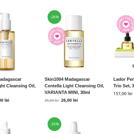
-26%
adagascar
Skin1004 Madagascar
Lador Per
ght Cleansing Oil,
Centella Light Cleansing Oil,
Trio Set, 
VARIANTA MINI, 30ml
157,00
lei
00
lei
26,00
lei
35,00
lei
-20%