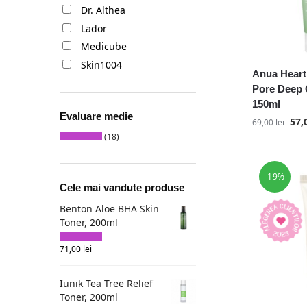
Dr. Althea
Lador
Medicube
Skin1004
Anua Heart
Pore Deep 
150ml
Evaluare medie
57,
69,00
lei
(18)
-19%
Cele mai vandute produse
Benton Aloe BHA Skin
Toner, 200ml
71,00
lei
Iunik Tea Tree Relief
Toner, 200ml