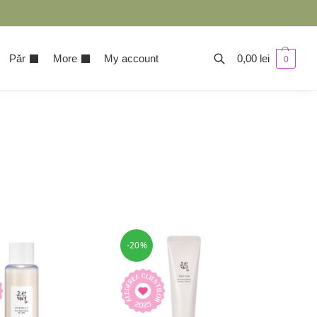
Păr
More
My account
0,00
lei
0
-20%