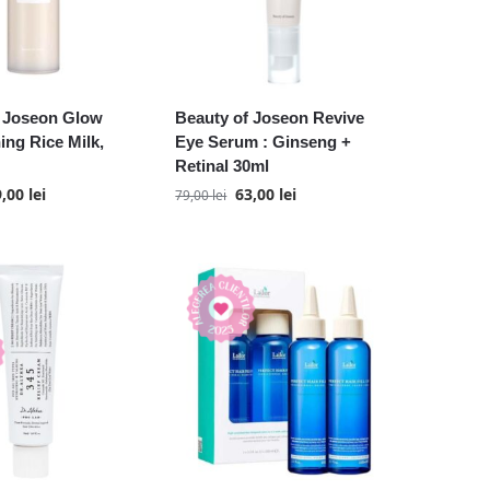
f Joseon Glow
Beauty of Joseon Revive
ing Rice Milk,
Eye Serum : Ginseng +
Retinal 30ml
9,00
lei
63,00
lei
79,00
lei