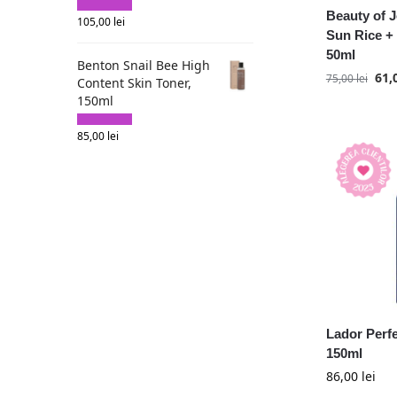
Beauty of 
105,00
lei
Sun Rice +
50ml
Benton Snail Bee High
61,
75,00
lei
Content Skin Toner,
150ml
85,00
lei
Lador Perfec
150ml
86,00
lei