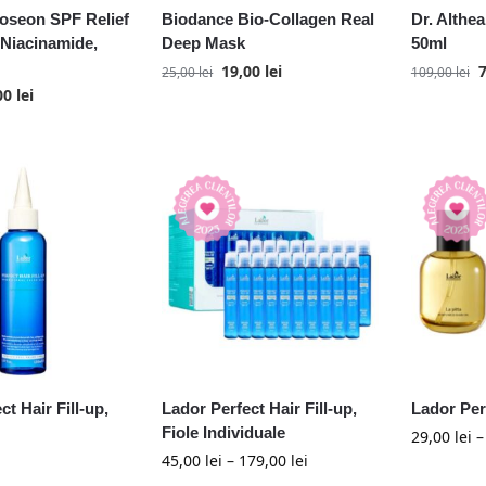
Joseon SPF Relief
Biodance Bio-Collagen Real
Dr. Althe
 Niacinamide,
Deep Mask
50ml
19,00
lei
25,00
lei
109,00
lei
00
lei
t Hair Fill-up,
Lador Perfect Hair Fill-up,
Lador Per
Fiole Individuale
29,00
lei
45,00
lei
–
179,00
lei