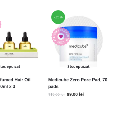
-25%
Stoc epuizat
Stoc epuizat
fumed Hair Oil
Medicube Zero Pore Pad, 70
30ml x 3
pads
89,00
lei
119,00
lei