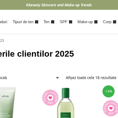
Kbeauty Skincare and Make-up Trends
duri
Tipuri de ten
Ten
SPF
Make-up
Corp
025
rile clientilor 2025
Afișez toate cele 18 rezultate
-18%