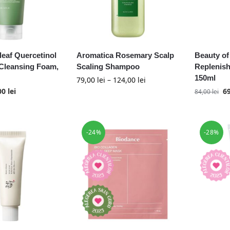
leaf Quercetinol
Aromatica Rosemary Scalp
Beauty o
Cleansing Foam,
Scaling Shampoo
Replenish
150ml
79,00
lei
–
124,00
lei
00
lei
6
84,00
lei
-24%
-28%