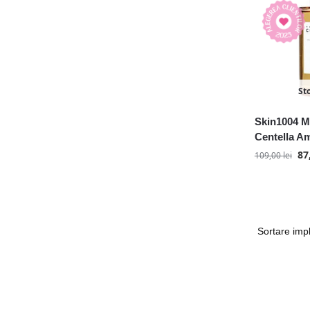
St
Skin1004 M
Centella A
87
109,00
lei