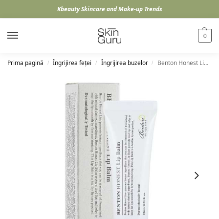
Kbeauty Skincare and Make-up Trends
0
Prima pagină
Îngrijirea feței
Îngrijirea buzelor
Benton Honest Lip Balm, 10ml
/
/
/