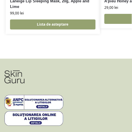
Laneige Lip Sleeping Mask, 20g, Apple and
A’pieu Honey a
Lime
29,00
lei
99,00
lei
Lista de asteptare