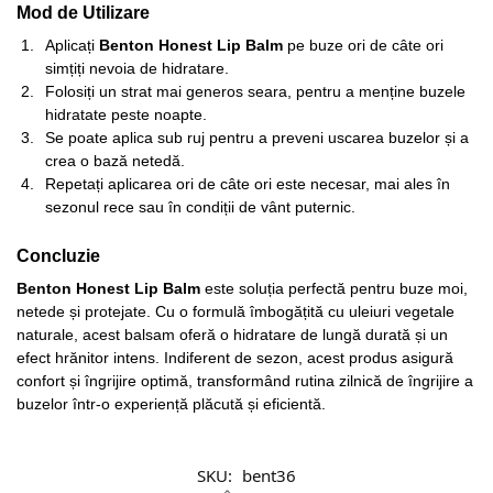
Mod de Utilizare
Aplicați
Benton Honest Lip Balm
pe buze ori de câte ori
simțiți nevoia de hidratare.
Folosiți un strat mai generos seara, pentru a menține buzele
hidratate peste noapte.
Se poate aplica sub ruj pentru a preveni uscarea buzelor și a
crea o bază netedă.
Repetați aplicarea ori de câte ori este necesar, mai ales în
sezonul rece sau în condiții de vânt puternic.
Concluzie
Benton Honest Lip Balm
este soluția perfectă pentru buze moi,
netede și protejate. Cu o formulă îmbogățită cu uleiuri vegetale
naturale, acest balsam oferă o hidratare de lungă durată și un
efect hrănitor intens. Indiferent de sezon, acest produs asigură
confort și îngrijire optimă, transformând rutina zilnică de îngrijire a
buzelor într-o experiență plăcută și eficientă.
SKU:
bent36