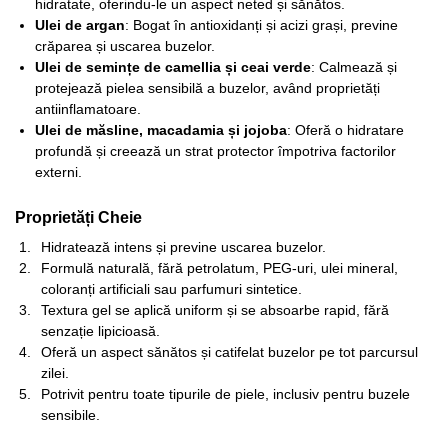
hidratate, oferindu-le un aspect neted și sănătos.
Ulei de argan
: Bogat în antioxidanți și acizi grași, previne
crăparea și uscarea buzelor.
Ulei de semințe de camellia și ceai verde
: Calmează și
protejează pielea sensibilă a buzelor, având proprietăți
antiinflamatoare.
Ulei de măsline, macadamia și jojoba
: Oferă o hidratare
profundă și creează un strat protector împotriva factorilor
externi.
Proprietăți Cheie
Hidratează intens și previne uscarea buzelor.
Formulă naturală, fără petrolatum, PEG-uri, ulei mineral,
coloranți artificiali sau parfumuri sintetice.
Textura gel se aplică uniform și se absoarbe rapid, fără
senzație lipicioasă.
Oferă un aspect sănătos și catifelat buzelor pe tot parcursul
zilei.
Potrivit pentru toate tipurile de piele, inclusiv pentru buzele
sensibile.