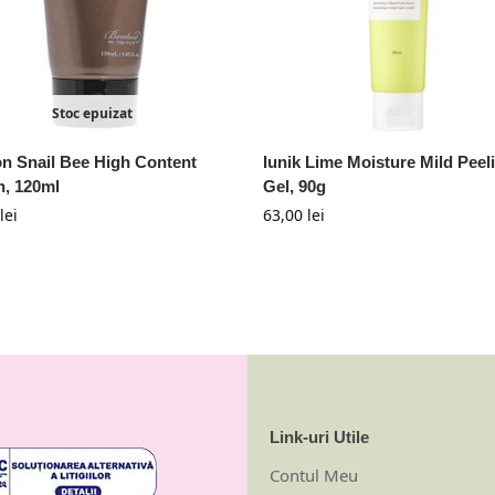
Stoc epuizat
n Snail Bee High Content
Iunik Lime Moisture Mild Peel
n, 120ml
Gel, 90g
lei
63,00
lei
Link-uri Utile
Contul Meu