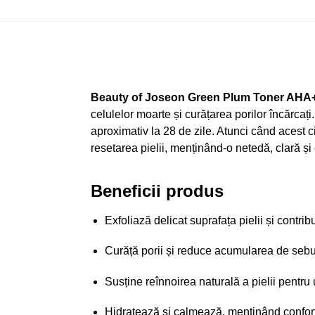
Beauty of Joseon Green Plum Toner AH
celulelor moarte și curățarea porilor încărcați
aproximativ la 28 de zile. Atunci când acest ci
resetarea pielii, menținând-o netedă, clară și 
Beneficii produs
Exfoliază delicat suprafața pielii și contrib
Curăță porii și reduce acumularea de sebum
Susține reînnoirea naturală a pielii pentru
Hidratează și calmează, menținând confort