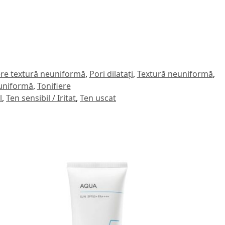
ere textură neuniformă
,
Pori dilatați
,
Textură neuniformă
,
uniformă
,
Tonifiere
l
,
Ten sensibil / Iritat
,
Ten uscat