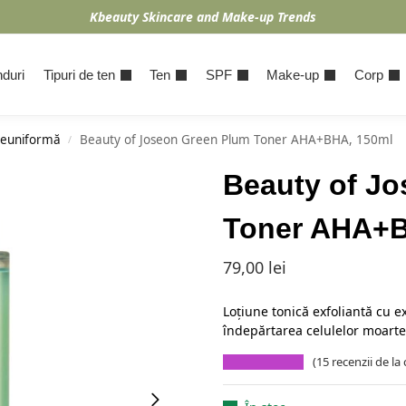
Kbeauty Skincare and Make-up Trends
duri
Tipuri de ten
Ten
SPF
Make-up
Corp
neuniformă
Beauty of Joseon Green Plum Toner AHA+BHA, 150ml
/
Beauty of J
Toner AHA+B
79,00
lei
Loțiune tonică exfoliantă cu 
îndepărtarea celulelor moarte
(
15
recenzii de la c