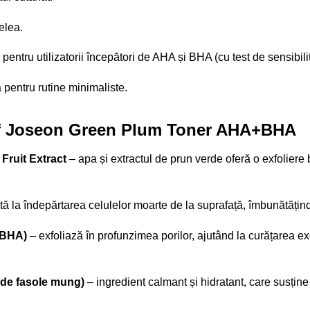
elea.
iv pentru utilizatorii începători de AHA și BHA (cu test de sensibi
ă pentru rutine minimaliste.
 of Joseon Green Plum Toner AHA+BHA
ruit Extract
– apa și extractul de prun verde oferă o exfoliere bl
tă la îndepărtarea celulelor moarte de la suprafață, îmbunătățind t
+BHA)
– exfoliază în profunzimea porilor, ajutând la curățarea e
 de fasole mung)
– ingredient calmant și hidratant, care susține