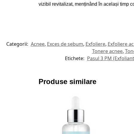
vizibil revitalizat, menținând în același timp co
Categorii:
Acnee
,
Exces de sebum
,
Exfoliere
,
Exfoliere a
Tonere acnee
,
Ton
Etichete:
Pasul 3 PM (Exfoliant
Produse similare