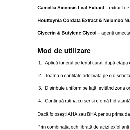
Camellia Sinensis Leaf Extract
– extract de 
Houttuynia Cordata Extract & Nelumbo Nuc
Glycerin & Butylene Glycol
– agenți umectan
Mod de utilizare
Aplică tonerul pe tenul curat, după etapa 
Toarnă o cantitate adecvată pe o dischetă
Distribuie uniform pe față, evitând zona oc
Continuă rutina cu ser și cremă hidratantă
Dacă folosești AHA sau BHA pentru prima dată,
Prin combinația echilibrată de acizi exfolianți