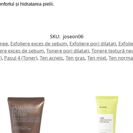
nfortul și hidratarea pielii.
SKU:
joseon06
cnee
,
Exfoliere exces de sebum
,
Exfoliere pori dilatați
,
Exfoli
ere exces de sebum
,
Tonere pori dilatați
,
Tonere textură ne
)
,
Pasul 4 (Toner)
,
Ten acneic
,
Ten gras
,
Ten mixt
,
Ten norma