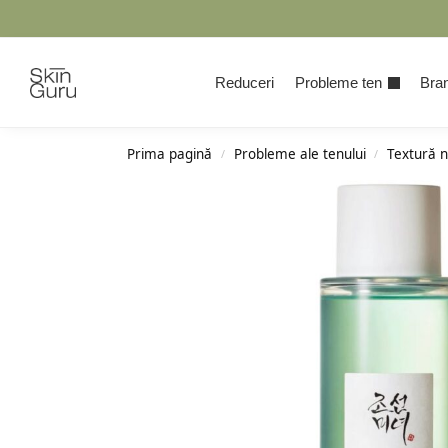
Cauta
Reduceri
Probleme ten
Bran
Prima pagină
Probleme ale tenului
Textură 
/
/