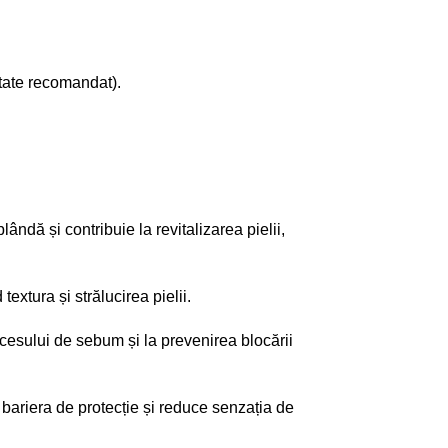
litate recomandat).
ândă și contribuie la revitalizarea pielii,
extura și strălucirea pielii.
xcesului de sebum și la prevenirea blocării
 bariera de protecție și reduce senzația de