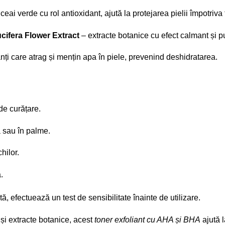
ceai verde cu rol antioxidant, ajută la protejarea pielii împotriva
ifera Flower Extract
– extracte botanice cu efect calmant și pu
ți care atrag și mențin apa în piele, prevenind deshidratarea.
de curățare.
 sau în palme.
hilor.
.
 efectuează un test de sensibilitate înainte de utilizare.
 și extracte botanice, acest
toner exfoliant cu AHA și BHA
ajută l