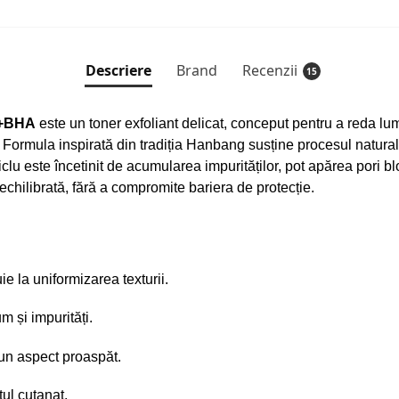
Descriere
Brand
Recenzii
15
A+BHA
este un toner exfoliant delicat, conceput pentru a reda lum
. Formula inspirată din tradiția Hanbang susține procesul natural d
clu este încetinit de acumularea impurităților, pot apărea pori blo
echilibrată, fără a compromite bariera de protecție.
uie la uniformizarea texturii.
 și impurități.
 un aspect proaspăt.
ul cutanat.