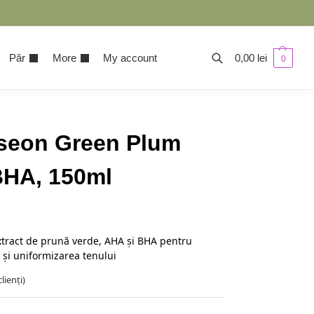
Păr
More
My account
0,00
lei
0
oseon Green Plum
HA, 150ml
extract de prună verde, AHA și BHA pentru
 și uniformizarea tenului
lienți)