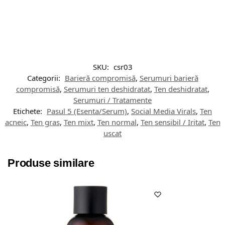
SKU:
csr03
Categorii:
Barieră compromisă
,
Serumuri barieră
compromisă
,
Serumuri ten deshidratat
,
Ten deshidratat
,
Serumuri / Tratamente
Etichete:
Pasul 5 (Esenta/Serum)
,
Social Media Virals
,
Ten
acneic
,
Ten gras
,
Ten mixt
,
Ten normal
,
Ten sensibil / Iritat
,
Ten
uscat
Produse similare