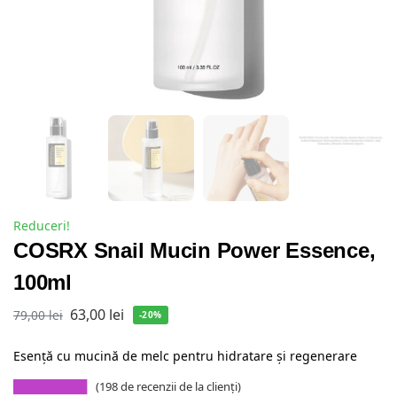
Reduceri!
COSRX Snail Mucin Power Essence,
100ml
63,00
lei
79,00
lei
-20%
Esență cu mucină de melc pentru hidratare și regenerare
(
198
de recenzii de la clienți)