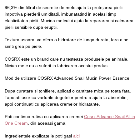
96,3% din filtrul de secretie de meIc ajuta la protejarea pielii
impotriva pierderii umiditatii, imbunatatind in acelasi timp
elasticitatea pielii. Mucina meIcului ajuta la repararea si calmarea
pielii sensibile dupa eruptii.
Textura usoara, va ofera o hidratare de lunga durata, fara a se
simti grea pe piele.
COSRX este un brand care nu testeaza produsele pe animale.
Niciun meIc nu a suferit in fabricarea acestui produs.
Mod de utilizare COSRX Advanced Snail Mucin Power Essence
Dupa curatare si tonifiere, aplicati o cantitate mica pe toata fata.
Tapotati usor cu varfurile degetelor pentru a ajuta la absorbtie,
apoi continuati cu aplicarea cremelor hidratante.
Poti continua rutina cu aplicarea cremei
Cosrx Advance Snail All in
One Cream
, din aceeasi gama.
Ingredientele explicate le poti gasi
aici