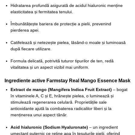
Hidratarea profundă asigurată de acidul hialuronic menține
elasticitatea și fermitatea tenului.
Îmbunătățește bariera de protecție a pielii, prevenind
pierderea apei.
Catifelează și netezește pielea, lăsând-o moale și luminoasă
după fiecare utilizare.
Formula delicată, potrivită tuturor tipurilor de ten, redă
vitalitatea și un aspect vizibil mai uniform.
Ingrediente active Farmstay Real Mango Essence Mask
Extract de mango (Mangifera Indica Fruit Extract)
– bogat
în vitaminele A, C și E, hrănește pielea, o luminează și
stimulează regenerarea celulară. Proprietățile sale
antioxidante ajută la combaterea radicalilor liberi și la
menținerea unui aspect tânăr.
Acid hialuronic (Sodium Hyaluronate)
– un ingredient
umectant puternic ce reține apa în țesuturile pielii, oferind