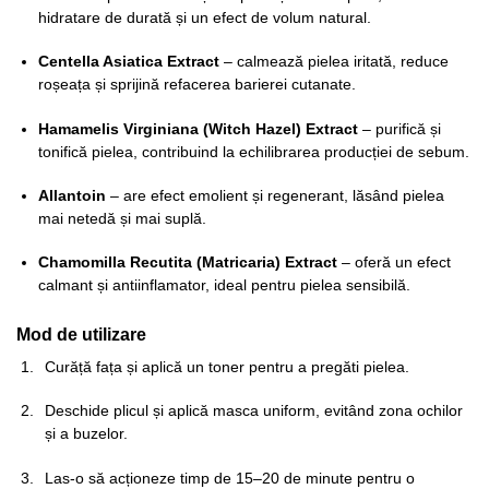
hidratare de durată și un efect de volum natural.
Centella Asiatica Extract
– calmează pielea iritată, reduce
roșeața și sprijină refacerea barierei cutanate.
Hamamelis Virginiana (Witch Hazel) Extract
– purifică și
tonifică pielea, contribuind la echilibrarea producției de sebum.
Allantoin
– are efect emolient și regenerant, lăsând pielea
mai netedă și mai suplă.
Chamomilla Recutita (Matricaria) Extract
– oferă un efect
calmant și antiinflamator, ideal pentru pielea sensibilă.
Mod de utilizare
Curăță fața și aplică un toner pentru a pregăti pielea.
Deschide plicul și aplică masca uniform, evitând zona ochilor
și a buzelor.
Las-o să acționeze timp de 15–20 de minute pentru o