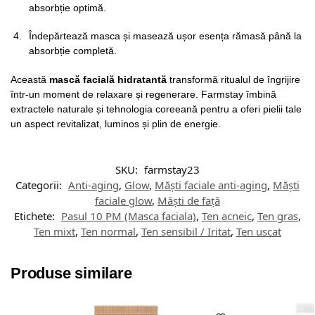
absorbție optimă.
Îndepărtează masca și masează ușor esența rămasă până la
absorbție completă.
Această
mască facială hidratantă
transformă ritualul de îngrijire
într-un moment de relaxare și regenerare. Farmstay îmbină
extractele naturale și tehnologia coreeană pentru a oferi pielii tale
un aspect revitalizat, luminos și plin de energie.
SKU:
farmstay23
Categorii:
Anti-aging
,
Glow
,
Măști faciale anti-aging
,
Măști
faciale glow
,
Măști de față
Etichete:
Pasul 10 PM (Masca faciala)
,
Ten acneic
,
Ten gras
,
Ten mixt
,
Ten normal
,
Ten sensibil / Iritat
,
Ten uscat
Produse similare