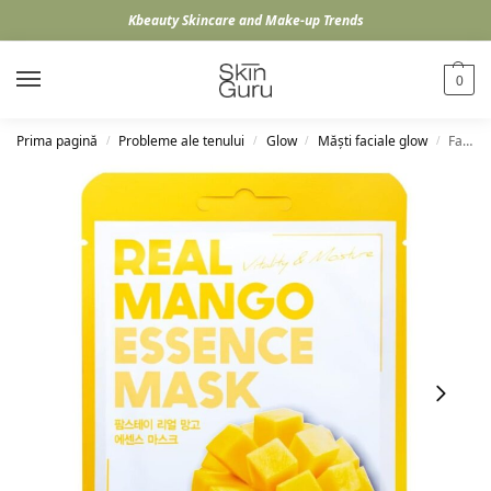
Kbeauty Skincare and Make-up Trends
0
Prima pagină
Probleme ale tenului
Glow
Măști faciale glow
Farmstay Real Mango Essence Mask, 23ml
/
/
/
/