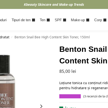
Kbeauty Skincare and Make-up Trends
duri
Tipuri de ten
Ten
SPF
Make-up
Corp
dratat
Benton Snail Bee High Content Skin Toner, 150ml
/
Benton Snail
Content Skin
85,00
lei
Loțiune tonica cu conținut rid
pentru hidratare și regenerar
(
3
recenzii de la cl