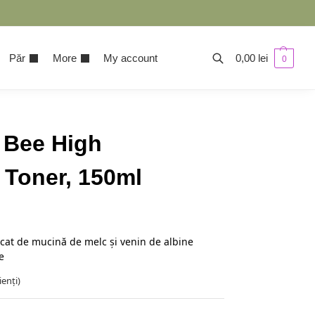
Păr
More
My account
0,00
lei
0
 Bee High
 Toner, 150ml
icat de mucină de melc și venin de albine
e
ienți)