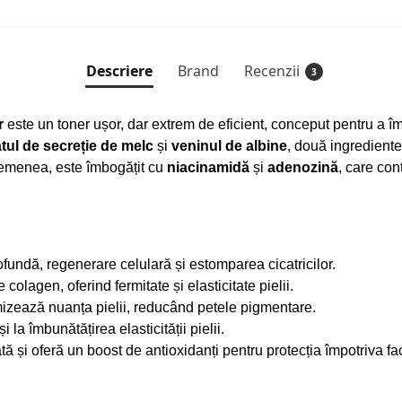
Descriere
Brand
Recenzii
3
r
este un toner ușor, dar extrem de eficient, conceput pentru a îmbu
ratul de secreție de melc
și
veninul de albine
, două ingrediente 
asemenea, este îmbogățit cu
niacinamidă
și
adenozină
, care con
fundă, regenerare celulară și estomparea cicatricilor.
olagen, oferind fermitate și elasticitate pielii.
izează nuanța pielii, reducând petele pigmentare.
i la îmbunătățirea elasticității pielii.
ă și oferă un boost de antioxidanți pentru protecția împotriva fact