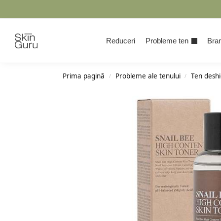
Cauta
Reduceri
Probleme ten
Bran
Prima pagină
Probleme ale tenului
Ten deshi
/
/