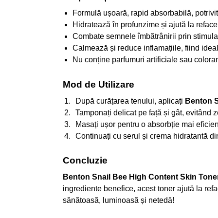
Formulă ușoară, rapid absorbabilă, potrivită
Hidratează în profunzime și ajută la refac
Combate semnele îmbătrânirii prin stimulare
Calmează și reduce inflamațiile, fiind ideal
Nu conține parfumuri artificiale sau coloran
Mod de Utilizare
După curățarea tenului, aplicați
Benton S
Tamponați delicat pe față și gât, evitând z
Masați ușor pentru o absorbție mai eficien
Continuați cu serul și crema hidratantă din 
Concluzie
Benton Snail Bee High Content Skin Tone
ingrediente benefice, acest toner ajută la ref
sănătoasă, luminoasă și netedă!