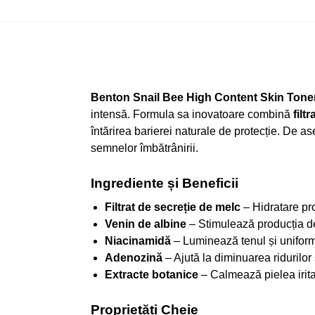
Benton Snail Bee High Content Skin Tone
intensă. Formula sa inovatoare combină
filt
întărirea barierei naturale de protecție. De 
semnelor îmbătrânirii.
Ingrediente și Beneficii
Filtrat de secreție de melc
– Hidratare pro
Venin de albine
– Stimulează producția de c
Niacinamidă
– Luminează tenul și uniform
Adenozină
– Ajută la diminuarea ridurilor ș
Extracte botanice
– Calmează pielea iritat
Proprietăți Cheie