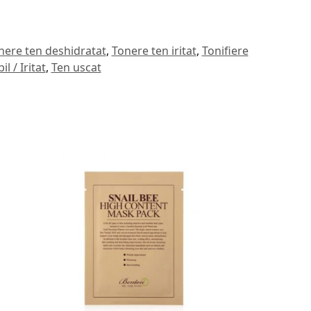
nere ten deshidratat
,
Tonere ten iritat
,
Tonifiere
l / Iritat
,
Ten uscat