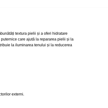
nătăți textura pielii și a oferi hidratare
puternice care ajută la repararea pielii și la
tribuie la iluminarea tenului și la reducerea
orilor externi.