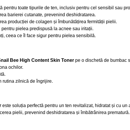
 pentru toate tipurile de ten, inclusiv pentru cel sensibil sau pr
erea barierei cutanate, prevenind deshidratarea.
a producției de colagen și îmbunătățirea fermității pielii.
 pentru pielea predispusă la acnee sau iritații.
ți, ceea ce îl face sigur pentru pielea sensibilă.
nail Bee High Content Skin Toner
pe o dischetă de bumbac sa
ona ochilor.
tă.
rutina zilnică de îngrijire.
r
este soluția perfectă pentru un ten revitalizat, hidratat și cu u
acerea pielii, prevenind deshidratarea și îmbătrânirea prematură