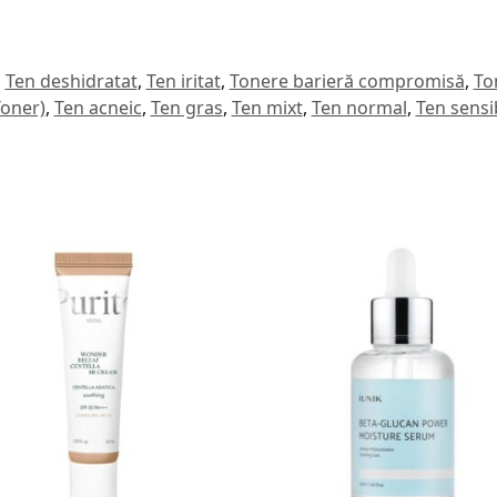
,
Ten deshidratat
,
Ten iritat
,
Tonere barieră compromisă
,
To
Toner)
,
Ten acneic
,
Ten gras
,
Ten mixt
,
Ten normal
,
Ten sensibi