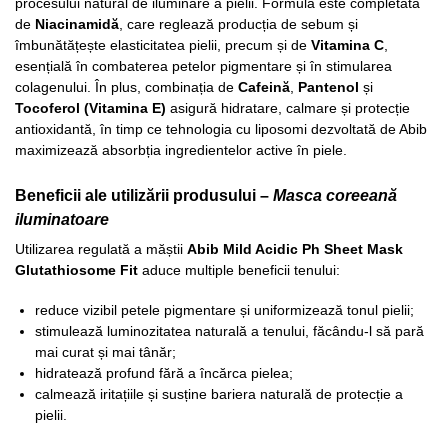
procesului natural de iluminare a pielii. Formula este completată
de
Niacinamidă
, care reglează producția de sebum și
îmbunătățește elasticitatea pielii, precum și de
Vitamina C
,
esențială în combaterea petelor pigmentare și în stimularea
colagenului. În plus, combinația de
Cafeină
,
Pantenol
și
Tocoferol (Vitamina E)
asigură hidratare, calmare și protecție
antioxidantă, în timp ce tehnologia cu liposomi dezvoltată de Abib
maximizează absorbția ingredientelor active în piele.
Beneficii ale utilizării produsului –
Masca coreeană
iluminatoare
Utilizarea regulată a măștii
Abib Mild Acidic Ph Sheet Mask
Glutathiosome Fit
aduce multiple beneficii tenului:
reduce vizibil petele pigmentare și uniformizează tonul pielii;
stimulează luminozitatea naturală a tenului, făcându-l să pară
mai curat și mai tânăr;
hidratează profund fără a încărca pielea;
calmează iritațiile și susține bariera naturală de protecție a
pielii.