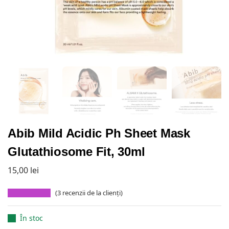
Abib Mild Acidic Ph Sheet Mask
Glutathiosome Fit, 30ml
15,00
lei
(
3
recenzii de la clienți)
În stoc