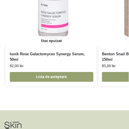
Stoc epuizat
Iunik Rose Galactomyces Synergy Serum,
Benton Snail B
50ml
150ml
82,00
lei
85,00
lei
Lista de asteptare