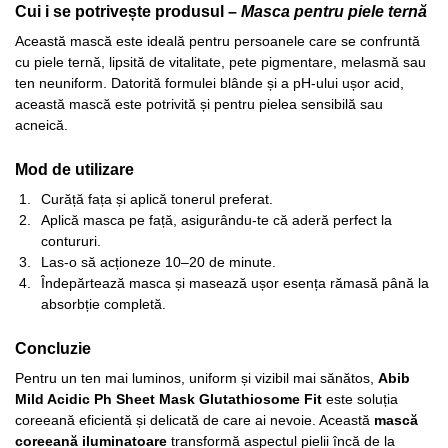
Cui i se potrivește produsul –
Masca pentru piele ternă
Această mască este ideală pentru persoanele care se confruntă
cu piele ternă, lipsită de vitalitate, pete pigmentare, melasmă sau
ten neuniform. Datorită formulei blânde și a pH-ului ușor acid,
această mască este potrivită și pentru pielea sensibilă sau
acneică.
Mod de utilizare
Curăță fața și aplică tonerul preferat.
Aplică masca pe față, asigurându-te că aderă perfect la
contururi.
Las-o să acționeze 10–20 de minute.
Îndepărtează masca și masează ușor esența rămasă până la
absorbție completă.
Concluzie
Pentru un ten mai luminos, uniform și vizibil mai sănătos,
Abib
Mild Acidic Ph Sheet Mask Glutathiosome Fit
este soluția
coreeană eficientă și delicată de care ai nevoie. Această
mască
coreeană iluminatoare
transformă aspectul pielii încă de la