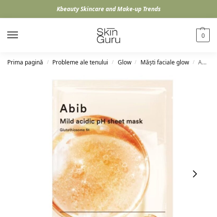
Kbeauty Skincare and Make-up Trends
0
Prima pagină
Probleme ale tenului
Glow
Măști faciale glow
Abib Mild Acidic Ph Sheet Mask Glutathiosome Fit, 30ml
/
/
/
/