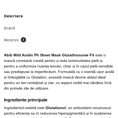
Descriere
Brand
Recenzii
3
Abib Mild Acidic Ph Sheet Mask Glutathiosome Fit
este o
mască coreeană creată pentru a reda luminozitatea pielii și
pentru a uniformiza nuanța tenului, chiar și în cazul pielii sensibile
sau predispuse la imperfecțiuni. Formulată cu o esență ușor acidă
și îmbogățită cu Glutation, această mască devine aliatul ideal
pentru un ten revitalizat și clar, cu aspect vizibil mai sănătos încă
din primele zile de utilizare.
Ingrediente principale
Ingredientul-vedetă este
Glutationul
, un antioxidant recunoscut
pentru eficiența sa în reducerea hiperpigmentării și în susținerea