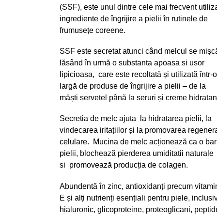
(SSF), este unul dintre cele mai frecvent utiliz
ingrediente de îngrijire a pielii în rutinele de
frumusețe coreene.
SSF este secretat atunci când melcul se mișc
lăsând în urmă o substanta apoasa si usor
lipicioasa, care este recoltată și utilizată într
largă de produse de îngrijire a pielii – de la
măști servetel până la seruri și creme hidratan
Secretia de melc ajuta la hidratarea pielii, la
vindecarea iritațiilor și la promovarea regenera
celulare. Mucina de melc acționează ca o bar
pielii, blochează pierderea umiditatii naturale
si promovează producția de colagen.
Abundentă în zinc, antioxidanți precum vitami
E și alți nutrienți esențiali pentru piele, inclusi
hialuronic, glicoproteine, proteoglicani, peptid