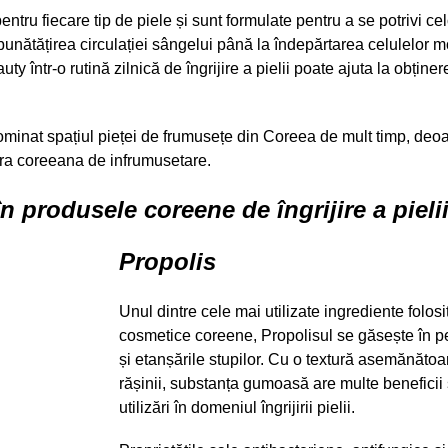
tru fiecare tip de piele și sunt formulate pentru a se potrivi ce
îmbunătățirea circulației sângelui până la îndepărtarea celulelor m
ty într-o rutină zilnică de îngrijire a pielii poate ajuta la obținer
ominat spațiul pieței de frumusețe din Coreea de mult timp, deo
ura coreeana de infrumusetare.
în produsele coreene de îngrijire a pieli
Propolis
Unul dintre cele mai utilizate ingrediente folosi
cosmetice coreene, Propolisul se găsește în pe
și etanșările stupilor. Cu o textură asemănătoa
rășinii, substanța gumoasă are multe beneficii 
utilizări în domeniul îngrijirii pielii.