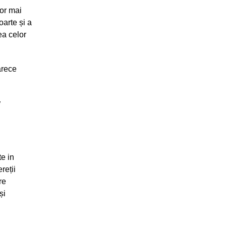
lor mai
oarte și a
ea celor
arece
i
te in
reții
re
și