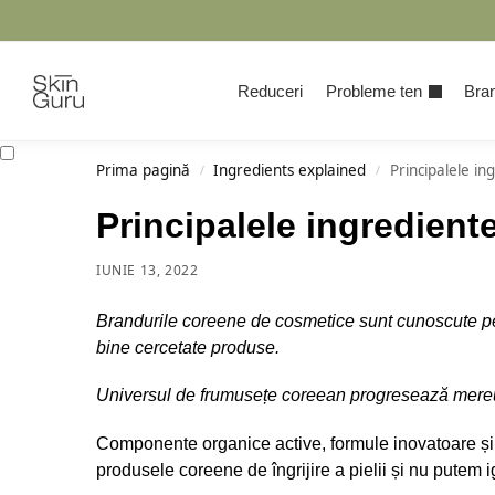
Cauta
Reduceri
Probleme ten
Bran
Prima pagină
Ingredients explained
Principalele i
/
/
Principalele ingredient
IUNIE 13, 2022
Brandurile coreene de cosmetice sunt cunoscute pen
bine cercetate produse.
Universul de frumusețe coreean progresează mereu c
Componente organice active, formule inovatoare și 
produsele coreene de îngrijire a pielii și nu putem i