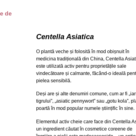
ne de
Centella Asiatica
O plantă veche și folosită în mod obișnuit în
medicina tradițională din China, Centella Asiat
este utilizată activ pentru proprietățile sale
vindecătoare și calmante, făcând-o ideală pen
pielea sensibilă.
Deși are și alte denumiri comune, cum ar fi „ia
tigrului”, „asiatic pennywort” sau „gotu kola”, p
poartă în mod popular numele științific în sine.
Elementul activ cheie care face din Centella A
un ingredient căutat în cosmetice coreene de