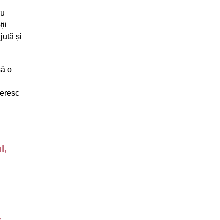
ru
ții
jută și
să o
neresc
l,
y