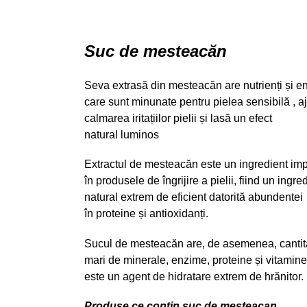
Suc de mesteacăn
Seva extrasă din mesteacăn are nutrienți și e
care sunt minunate pentru pielea sensibilă , aj
calmarea iritațiilor pielii și lasă un efect
natural luminos
Extractul de mesteacăn este un ingredient imp
în produsele de îngrijire a pielii, fiind un ingre
natural extrem de eficient datorită abundentei
în proteine și antioxidanți.
Sucul de mesteacăn are, de asemenea, cantită
mari de minerale, enzime, proteine și vitamine
este un agent de hidratare extrem de hrănitor.
Produse ce contin suc de mesteacan