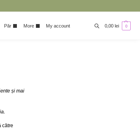
Păr
More
My account
0,00
lei
0
ente și mai
ia.
 către