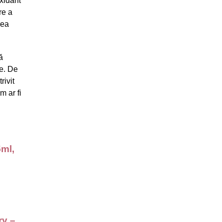
oxidant
re a
rea
ă
me. De
rivit
m ar fi
5ml,
ry –