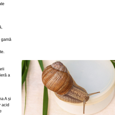
ate
ă,
-o gamă
te.
rii
ieră a
na A și
v acid
e