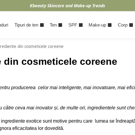
Kbeauty Skincare and Make-up Trends
duri
Tipuri de ten
Ten
SPF
Make-up
Corp
ngrediente din cosmeticele coreene
e din cosmeticele coreene
tru producerea celor mai inteligente, mai inovatoare, mai efici
ătre ceva mai inovator și, de multe ori, ingredientele sunt che
ingrediente exotice sunt motive pentru care lumea se îndreaptă
gnora eficacitatea lor dovedită.