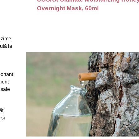
Overnight Mask, 60ml
nzime
ută la
ortant
dient
 sale
ți
 si