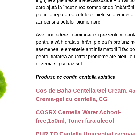
îngrijire a pielii este madecassoside – un anti
care ajută la încetinirea semnelor de îmbătrâni
pielii, la repararea celulelor pielii și la vindeca
acneei și a petelor pigmentare.
Aveți încredere în aminoacizii prezenți în plant
pentru a vă hidrata și hrăni pielea în profunzi
asemenea, elementele antiinflamatorii îl fac pot
pentru tratarea anumitor probleme ale pielii, cu
eczema și psoriazisul.
Produse ce contin centella asiatica
Cos de Baha Centella Gel Cream, 4
Crema-gel cu centella, CG
COSRX Centella Water Achool-
free,150ml, Toner fara alcool
PURITO Centella Unscented recove