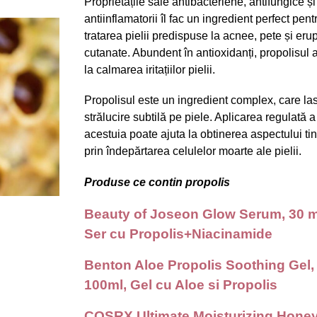
Proprietățile sale antibacteriene, antifungice și
antiinflamatorii îl fac un ingredient perfect pent
tratarea pielii predispuse la acnee, pete și erup
cutanate. Abundent în antioxidanți, propolisul a
la calmarea iritațiilor pielii.
Propolisul este un ingredient complex, care la
strălucire subtilă pe piele. Aplicarea regulată a
acestuia poate ajuta la obtinerea aspectului ti
prin îndepărtarea celulelor moarte ale pielii.
Produse ce contin propolis
Beauty of Joseon Glow Serum, 30 m
Ser cu Propolis+Niacinamide
Benton Aloe PropoIis Soothing Gel,
100ml, Gel cu Aloe si Propolis
COSRX Ultimate Moisturizing Hone