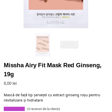
Missha Airy Fit Mask Red Ginseng,
19g
6,00
lei
Mască de față tip șervețel cu extract ginseng roșu pentru
revitalizare și hidratare
(
3
recenzii de la clienți)