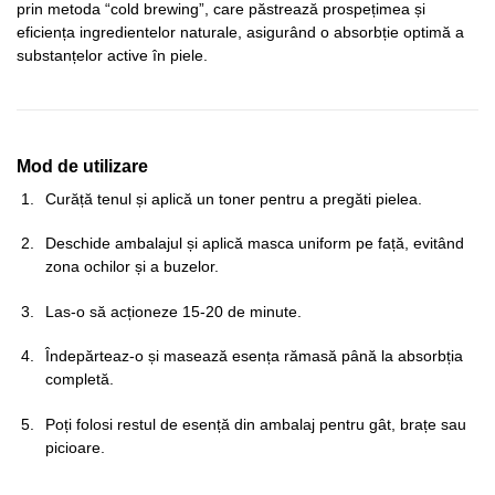
prin metoda “cold brewing”, care păstrează prospețimea și
eficiența ingredientelor naturale, asigurând o absorbție optimă a
substanțelor active în piele.
Mod de utilizare
Curăță tenul și aplică un toner pentru a pregăti pielea.
Deschide ambalajul și aplică masca uniform pe față, evitând
zona ochilor și a buzelor.
Las-o să acționeze 15-20 de minute.
Îndepărteaz-o și masează esența rămasă până la absorbția
completă.
Poți folosi restul de esență din ambalaj pentru gât, brațe sau
picioare.