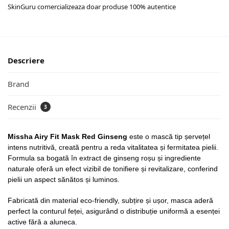
SkinGuru comercializeaza doar produse 100% autentice
Descriere
Brand
Recenzii
3
Missha Airy Fit Mask Red Ginseng
este o mască tip șervețel
intens nutritivă, creată pentru a reda vitalitatea și fermitatea pielii.
Formula sa bogată în extract de ginseng roșu și ingrediente
naturale oferă un efect vizibil de tonifiere și revitalizare, conferind
pielii un aspect sănătos și luminos.
Fabricată din material eco-friendly, subțire și ușor, masca aderă
perfect la conturul feței, asigurând o distribuție uniformă a esenței
active fără a aluneca.