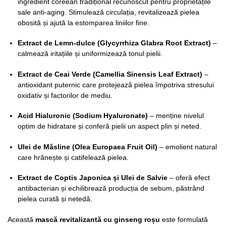
ingredient coreean tradițional recunoscut pentru proprietățile
sale anti-aging. Stimulează circulația, revitalizează pielea
obosită și ajută la estomparea liniilor fine.
Extract de Lemn-dulce (Glycyrrhiza Glabra Root Extract)
–
calmează iritațiile și uniformizează tonul pielii.
Extract de Ceai Verde (Camellia Sinensis Leaf Extract)
–
antioxidant puternic care protejează pielea împotriva stresului
oxidativ și factorilor de mediu.
Acid Hialuronic (Sodium Hyaluronate)
– menține nivelul
optim de hidratare și conferă pielii un aspect plin și neted.
Ulei de Măsline (Olea Europaea Fruit Oil)
– emolient natural
care hrănește și catifelează pielea.
Extract de Coptis Japonica și Ulei de Salvie
– oferă efect
antibacterian și echilibrează producția de sebum, păstrând
pielea curată și netedă.
Această
mască revitalizantă cu ginseng roșu
este formulată