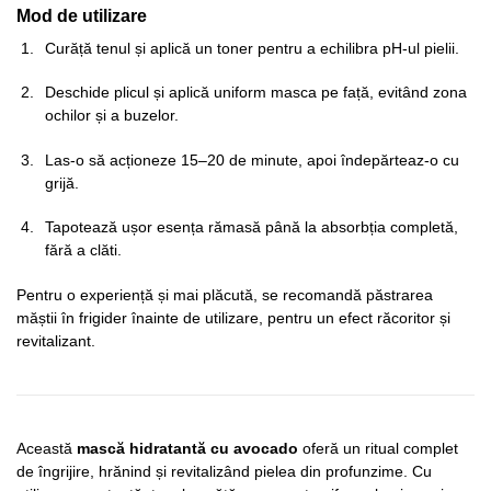
Mod de utilizare
Curăță tenul și aplică un toner pentru a echilibra pH-ul pielii.
Deschide plicul și aplică uniform masca pe față, evitând zona
ochilor și a buzelor.
Las-o să acționeze 15–20 de minute, apoi îndepărteaz-o cu
grijă.
Tapotează ușor esența rămasă până la absorbția completă,
fără a clăti.
Pentru o experiență și mai plăcută, se recomandă păstrarea
măștii în frigider înainte de utilizare, pentru un efect răcoritor și
revitalizant.
Această
mască hidratantă cu avocado
oferă un ritual complet
de îngrijire, hrănind și revitalizând pielea din profunzime. Cu