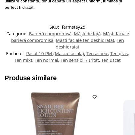
utilizare constantă, tenul capătă un aspect uniform, luminos și
perfect hidratat.
SKU:
farmstay25
Categorii:
Barieră compromisă
,
Măști de față
,
Măști faciale
barieră compromisă
,
Măști faciale ten deshidratat
,
Ten
deshidratat
Etichete:
Pasul 10 PM (Masca faciala)
,
Ten acneic
,
Ten gras
,
Ten mixt
,
Ten normal
,
Ten sensibil / Iritat
,
Ten uscat
Produse similare