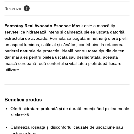
Recenzii
7
Farmstay Real Avocado Essence Mask
este o mască tip
șervețel ce hidratează intens și calmează pielea uscată datorită
extractului de avocado. Formula sa bogată în nutrienți oferă pielii
un aspect luminos, catifelat și sănătos, contribuind la refacerea
barierei naturale de protecție. Ideală pentru toate tipurile de ten,
dar mai ales pentru pielea uscată sau deshidratată, această
mască coreeană redă confortul și vitalitatea pielii după fiecare
utilizare.
Beneficii produs
Oferă hidratare profundă și de durată, menținând pielea moale
și elastică.
Calmează roșeața și disconfortul cauzate de uscăciune sau
factori externi.