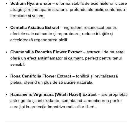
Sodium Hyaluronate
– o formă stabilă de acid hialuronic care
atrage și reține apa în straturile profunde ale pielii, conferindu-i
fermitate și volum.
Centella Asiatica Extract
– ingredient recunoscut pentru
efectele sale calmante și reparatoare, reduce iritațiile și
accelerează regenerarea pielii.
Chamomilla Recutita Flower Extract
– extractul de mușețel
oferă un efect antiinflamator și calmant, perfect pentru tenul
sensibil.
Rosa Centifolia Flower Extract
– tonifică și revitalizează
pielea, oferind un plus de strălucire naturală.
Hamamelis Virginiana (Witch Hazel) Extract
– are proprietăți
astringente și antioxidante, contribuind la menținerea porilor
curați și la protecția împotriva radicalilor liberi.