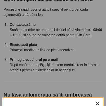
Procesul e rapid, ușor și gândit special pentru perioada
aglomerată a sărbătorilor:
Contactează-ne
Sună sau trimite-ne un e-mail de luni până vineri, între
08:00
– 16:00
, și spune-ne valoarea dorită pentru Gift Card.
Efectuează plata
Primești imediat un link de plată securizat.
Primește voucherul pe e-mail
După confirmarea plății, îți trimitem cardul direct în inbox –
pregătit pentru a fi oferit chiar în aceeași zi.
Nu lăsa aglomerația să îți umbrească
bucuria darurilor