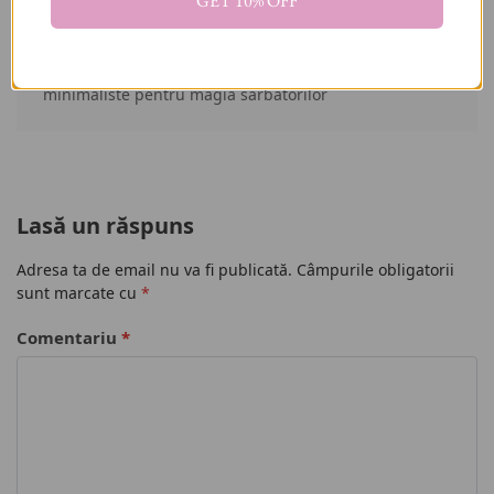
GET 10% OFF
magic pentru alegerea darului perfect de Crăciun
ARTICOLUL URMĂTOR
Cosmetice cadou pentru bărbați – surprize
minimaliste pentru magia sărbătorilor
Lasă un răspuns
Adresa ta de email nu va fi publicată.
Câmpurile obligatorii
sunt marcate cu
*
Comentariu
*