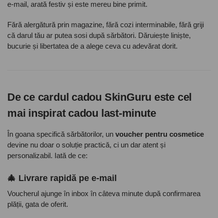
e-mail, arată festiv și este mereu bine primit.
Fără alergătură prin magazine, fără cozi interminabile, fără griji
că darul tău ar putea sosi după sărbători. Dăruiește liniște,
bucurie și libertatea de a alege ceva cu adevărat dorit.
De ce cardul cadou SkinGuru este cel
mai inspirat cadou last-minute
În goana specifică sărbătorilor, un
voucher pentru cosmetice
devine nu doar o soluție practică, ci un dar atent și
personalizabil. Iată de ce:
🎄 Livrare rapidă pe e-mail
Voucherul ajunge în inbox în câteva minute după confirmarea
plății, gata de oferit.