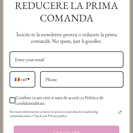
REDUCERE LA PRIMA
Crăciunul înseamnă lumină, surprize calde și momente
COMANDA
frumoase alături de cei dragi. Nu lăsa stresul livrărilor să îți fure
magia. Alege o soluție elegantă, rapidă și plină de inspirație.
Înscrie-te la newsletter pentru o reducere la prima
🎅
Cumpără cardul cadou acum!
comandă. No spam, just k-goodies.
Diana
+40
Confirm ca am citit si sunt de acord cu Politica de
Postat in:
Craciun
confidentialitate.
For more information on how we process your data for marketing
communication. Check our Privacy policy.
ARTICOL ANTERIOR
Cosmetice cadou în funcție de tipul de ten: Ghidul