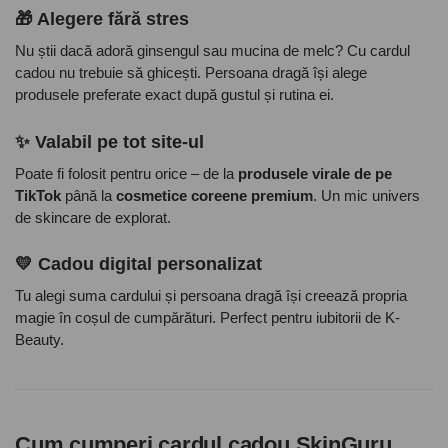
🎁 Alegere fără stres
Nu știi dacă adoră ginsengul sau mucina de melc? Cu cardul
cadou nu trebuie să ghicești. Persoana dragă își alege
produsele preferate exact după gustul și rutina ei.
✨ Valabil pe tot site-ul
Poate fi folosit pentru orice – de la
produsele virale de pe
TikTok
până la
cosmetice coreene premium
. Un mic univers
de skincare de explorat.
💛 Cadou digital personalizat
Tu alegi suma cardului și persoana dragă își creează propria
magie în coșul de cumpărături. Perfect pentru iubitorii de K-
Beauty.
Cum cumperi cardul cadou SkinGuru