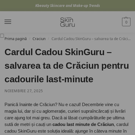
Kbeauty Skincare and Make-up Trends
0
Prima pagină
Craciun
Cardul Cadou SkinGuru – salvarea ta de Crăciun pentru cadourile last-minute
/
/
Cardul Cadou SkinGuru –
salvarea ta de Crăciun pentru
cadourile last-minute
NOIEMBRIE 27, 2025
Panică înainte de Crăciun? Nu e cazul! Decembrie vine cu
magia lui, dar și cu aglomerație, curieri supraîncărcați și livrări
care ajung tot mai greu. Dacă ai lăsat cumpărăturile pe ultima
sută de metri și cauți un
cadou last minute de Crăciun
, cardul
cadou SkinGuru este soluția ideală: ajunge în câteva minute în