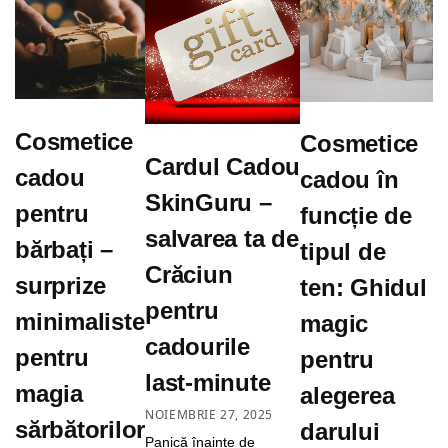
Cosmetice
Cosmetice
Cardul Cadou
cadou
cadou în
SkinGuru –
pentru
funcție de
salvarea ta de
bărbați –
tipul de
Crăciun
surprize
ten: Ghidul
pentru
minimaliste
magic
cadourile
pentru
pentru
last-minute
magia
alegerea
NOIEMBRIE 27, 2025
sărbătorilor
darului
Panică înainte de