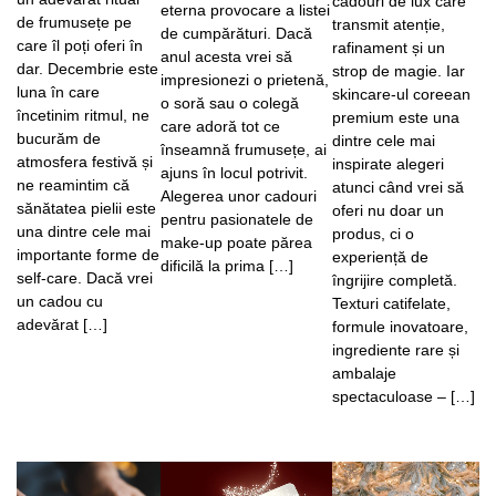
cadouri de lux care
eterna provocare a listei
de frumusețe pe
transmit atenție,
de cumpărături. Dacă
care îl poți oferi în
rafinament și un
anul acesta vrei să
dar. Decembrie este
strop de magie. Iar
impresionezi o prietenă,
luna în care
skincare-ul coreean
o soră sau o colegă
încetinim ritmul, ne
premium este una
care adoră tot ce
bucurăm de
dintre cele mai
înseamnă frumusețe, ai
atmosfera festivă și
inspirate alegeri
ajuns în locul potrivit.
ne reamintim că
atunci când vrei să
Alegerea unor cadouri
sănătatea pielii este
oferi nu doar un
pentru pasionatele de
una dintre cele mai
produs, ci o
make-up poate părea
importante forme de
experiență de
dificilă la prima […]
self-care. Dacă vrei
îngrijire completă.
un cadou cu
Texturi catifelate,
adevărat […]
formule inovatoare,
ingrediente rare și
ambalaje
spectaculoase – […]