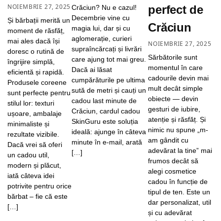
NOIEMBRIE 27, 2025
perfect de
Crăciun? Nu e cazul!
Decembrie vine cu
Și bărbații merită un
Crăciun
magia lui, dar și cu
moment de răsfăț,
aglomerație, curieri
mai ales dacă își
NOIEMBRIE 27, 2025
supraîncărcați și livrări
doresc o rutină de
Sărbătorile sunt
care ajung tot mai greu.
îngrijire simplă,
momentul în care
Dacă ai lăsat
eficientă și rapidă.
cadourile devin mai
cumpărăturile pe ultima
Produsele coreene
mult decât simple
sută de metri și cauți un
sunt perfecte pentru
obiecte — devin
cadou last minute de
stilul lor: texturi
gesturi de iubire,
Crăciun, cardul cadou
ușoare, ambalaje
atenție și răsfăț. Și
SkinGuru este soluția
minimaliste și
nimic nu spune „m-
ideală: ajunge în câteva
rezultate vizibile.
am gândit cu
minute în e-mail, arată
Dacă vrei să oferi
adevărat la tine” mai
[…]
un cadou util,
frumos decât să
modern și plăcut,
alegi cosmetice
iată câteva idei
cadou în funcție de
potrivite pentru orice
tipul de ten. Este un
bărbat – fie că este
dar personalizat, util
[…]
și cu adevărat