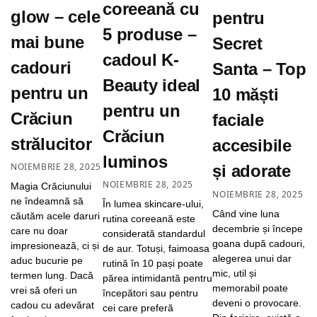
coreeană cu
glow – cele
pentru
5 produse –
mai bune
Secret
cadoul K-
cadouri
Santa – Top
Beauty ideal
pentru un
10 măști
pentru un
Crăciun
faciale
Crăciun
strălucitor
accesibile
luminos
NOIEMBRIE 28, 2025
și adorate
NOIEMBRIE 28, 2025
Magia Crăciunului
NOIEMBRIE 28, 2025
ne îndeamnă să
În lumea skincare-ului,
Când vine luna
căutăm acele daruri
rutina coreeană este
decembrie și începe
care nu doar
considerată standardul
goana după cadouri,
impresionează, ci și
de aur. Totuși, faimoasa
alegerea unui dar
aduc bucurie pe
rutină în 10 pași poate
mic, util și
termen lung. Dacă
părea intimidantă pentru
memorabil poate
vrei să oferi un
începători sau pentru
deveni o provocare.
cadou cu adevărat
cei care preferă