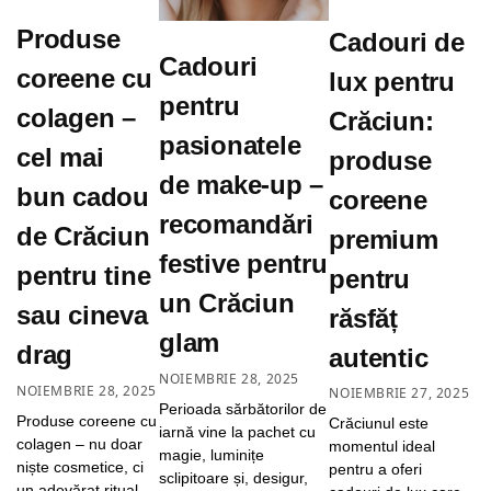
Produse
Cadouri de
Cadouri
coreene cu
lux pentru
pentru
colagen –
Crăciun:
pasionatele
cel mai
produse
de make-up –
bun cadou
coreene
recomandări
de Crăciun
premium
festive pentru
pentru tine
pentru
un Crăciun
sau cineva
răsfăț
glam
drag
autentic
NOIEMBRIE 28, 2025
NOIEMBRIE 28, 2025
NOIEMBRIE 27, 2025
Perioada sărbătorilor de
Produse coreene cu
Crăciunul este
iarnă vine la pachet cu
colagen – nu doar
momentul ideal
magie, luminițe
niște cosmetice, ci
pentru a oferi
sclipitoare și, desigur,
un adevărat ritual