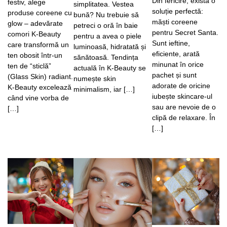
Din fericire, există o
festiv, alege
simplitatea. Vestea
soluție perfectă:
produse coreene cu
bună? Nu trebuie să
măști coreene
glow – adevărate
petreci o oră în baie
pentru Secret Santa.
comori K-Beauty
pentru a avea o piele
Sunt ieftine,
care transformă un
luminoasă, hidratată și
eficiente, arată
ten obosit într-un
sănătoasă. Tendința
minunat în orice
ten de “sticlă”
actuală în K-Beauty se
pachet și sunt
(Glass Skin) radiant.
numește skin
adorate de oricine
K-Beauty excelează
minimalism, iar […]
iubește skincare-ul
când vine vorba de
sau are nevoie de o
[…]
clipă de relaxare. În
[…]