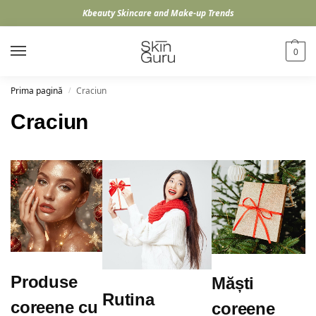
Kbeauty Skincare and Make-up Trends
0
Prima pagină
Craciun
/
Craciun
Produse
Măști
Rutina
coreene cu
coreene