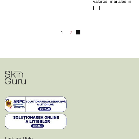
valoros, mai ales în
[…]
1
2
Link-uri Utile