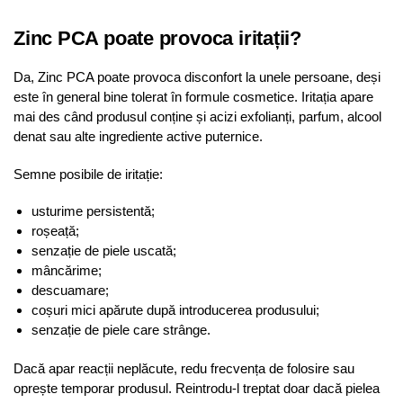
Zinc PCA poate provoca iritații?
Da, Zinc PCA poate provoca disconfort la unele persoane, deși
este în general bine tolerat în formule cosmetice. Iritația apare
mai des când produsul conține și acizi exfolianți, parfum, alcool
denat sau alte ingrediente active puternice.
Semne posibile de iritație:
usturime persistentă;
roșeață;
senzație de piele uscată;
mâncărime;
descuamare;
coșuri mici apărute după introducerea produsului;
senzație de piele care strânge.
Dacă apar reacții neplăcute, redu frecvența de folosire sau
oprește temporar produsul. Reintrodu-l treptat doar dacă pielea