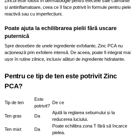
Zincul este folosit în dermatologie pentru efectele sale calmante
și antiinflamatoare, ceea ce îl face potrivit în formule pentru piele
reactivă sau cu imperfecțiuni.
Poate ajuta la echilibrarea pielii fără uscare
puternică
Spre deosebire de unele ingrediente exfoliante, Zinc PCA nu
acționează prin exfoliere intensă. De aceea, poate fi integrat mai
ușor în rutine zilnice, inclusiv alături de ingrediente hidratante.
Pentru ce tip de ten este potrivit Zinc
PCA?
Este
Tip de ten
De ce
potrivit?
Ajută la reglarea sebumului și la
Ten gras
Da
reducerea luciului.
Poate echilibra zona T fără să încarce
Ten mixt
Da
pielea.