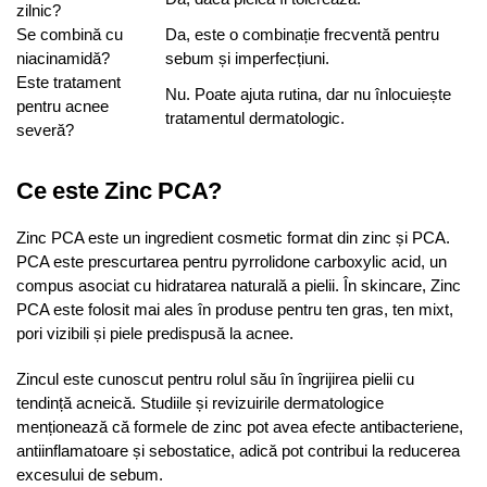
zilnic?
Se combină cu
Da, este o combinație frecventă pentru
niacinamidă?
sebum și imperfecțiuni.
Este tratament
Nu. Poate ajuta rutina, dar nu înlocuiește
pentru acnee
tratamentul dermatologic.
severă?
Ce este Zinc PCA?
Zinc PCA este un ingredient cosmetic format din zinc și PCA.
PCA este prescurtarea pentru pyrrolidone carboxylic acid, un
compus asociat cu hidratarea naturală a pielii. În skincare, Zinc
PCA este folosit mai ales în produse pentru ten gras, ten mixt,
pori vizibili și piele predispusă la acnee.
Zincul este cunoscut pentru rolul său în îngrijirea pielii cu
tendință acneică. Studiile și revizuirile dermatologice
menționează că formele de zinc pot avea efecte antibacteriene,
antiinflamatoare și sebostatice, adică pot contribui la reducerea
excesului de sebum.