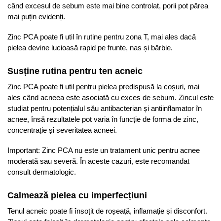
când excesul de sebum este mai bine controlat, porii pot părea
mai puțin evidenți.
Zinc PCA poate fi util în rutine pentru zona T, mai ales dacă
pielea devine lucioasă rapid pe frunte, nas și bărbie.
Susține rutina pentru ten acneic
Zinc PCA poate fi util pentru pielea predispusă la coșuri, mai
ales când acneea este asociată cu exces de sebum. Zincul este
studiat pentru potențialul său antibacterian și antiinflamator în
acnee, însă rezultatele pot varia în funcție de forma de zinc,
concentrație și severitatea acneei.
Important: Zinc PCA nu este un tratament unic pentru acnee
moderată sau severă. În aceste cazuri, este recomandat
consult dermatologic.
Calmează pielea cu imperfecțiuni
Tenul acneic poate fi însoțit de roșeață, inflamație și disconfort.