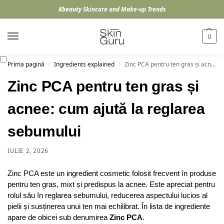
Kbeauty Skincare and Make-up Trends
0
Prima pagină
Ingredients explained
Zinc PCA pentru ten gras și acnee: cum ajută la reglarea sebumului
/
/
Zinc PCA pentru ten gras și
acnee: cum ajută la reglarea
sebumului
IULIE 2, 2026
Zinc PCA este un ingredient cosmetic folosit frecvent în produse
pentru ten gras, mixt și predispus la acnee. Este apreciat pentru
rolul său în reglarea sebumului, reducerea aspectului lucios al
pielii și susținerea unui ten mai echilibrat. În lista de ingrediente
apare de obicei sub denumirea
Zinc PCA
.