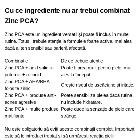
Cu ce ingrediente nu ar trebui combinat
Zinc PCA?
Zinc PCA este un ingredient versatil și poate fi inclus în multe
rutine. Totuși, trebuie atenție la formulele foarte active, mai ales
dacă ai ten sensibil sau barieră afectată.
Combinație
De ce trebuie atenție
Zinc PCA + acid salicilic
Poate fi prea mult pentru piele, mai
puternic + retinoid
ales la început.
Zinc PCA + AHA/BHA
Crește riscul de uscăciune și iritație.
folosite zilnic
Zinc PCA + produse anti-
Poate sensibiliza pielea dacă rutina
acnee agresive
nu include hidratare.
Zinc PCA + multe produse
Poate duce la senzație de piele care
matifiante
strânge.
Nu este obligatoriu să eviți aceste combinații complet. Important
este să le introduci treptat și să urmărești reacția pielii.