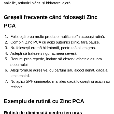
salicilic, retinoizi blânzi și hidratare lejeră.
Greșeli frecvente când folosești Zinc
PCA
Folosești prea multe produse matifiante în aceeași rutină.
Combini Zinc PCA cu acizi puternici zilnic, fără pauze.
Nu folosești cremă hidratantă, pentru că ai ten gras.
Aștepți să trateze singur acneea severă.
Renunți prea repede, înainte să observi efectele asupra
sebumului.
Alegi formule agresive, cu parfum sau alcool denat, dacă ai
ten sensibil.
Nu aplici SPF dimineața, mai ales dacă folosești și acizi sau
retinoizi.
Exemplu de rutină cu Zinc PCA
Rutină de dimineață pentru ten gras