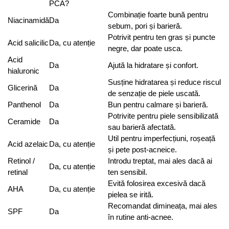
PCA?
Combinație foarte bună pentru
Niacinamidă
Da
sebum, pori și barieră.
Potrivit pentru ten gras și puncte
Acid salicilic
Da, cu atenție
negre, dar poate usca.
Acid
Da
Ajută la hidratare și confort.
hialuronic
Susține hidratarea și reduce riscul
Glicerină
Da
de senzație de piele uscată.
Panthenol
Da
Bun pentru calmare și barieră.
Potrivite pentru piele sensibilizată
Ceramide
Da
sau barieră afectată.
Util pentru imperfecțiuni, roșeață
Acid azelaic
Da, cu atenție
și pete post-acneice.
Retinol /
Introdu treptat, mai ales dacă ai
Da, cu atenție
retinal
ten sensibil.
Evită folosirea excesivă dacă
AHA
Da, cu atenție
pielea se irită.
Recomandat dimineața, mai ales
SPF
Da
în rutine anti-acnee.