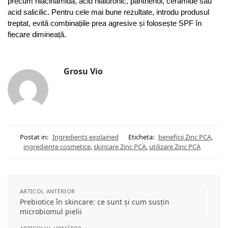
precum niacinamidă, acid hialuronic, panthenol, ceramide sau
acid salicilic. Pentru cele mai bune rezultate, introdu produsul
treptat, evită combinațiile prea agresive și folosește SPF în
fiecare dimineață.
Grosu Vio
Postat in:
Ingredients explained
Eticheta:
beneficii Zinc PCA
,
ingrediente cosmetice
,
skincare Zinc PCA
,
utilizare Zinc PCA
ARTICOL ANTERIOR
Prebiotice în skincare: ce sunt și cum susțin
microbiomul pielii