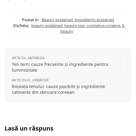
Postat in:
Beauty explained
,
Ingredients explained
Eticheta:
beauty explained
,
beauty tips
,
cosmetice coreene
,
k-
beauty
ARTICOL ANTERIOR
Ten tern: cauze frecvente și ingrediente pentru
luminozitate
ARTICOLUL URMĂTOR
Roșeața tenului: cauze posibile și ingrediente
calmante din skincare coreean
Lasă un răspuns