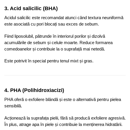
3. Acid salicilic (BHA)
Acidul salicilic este recomandat atunci când textura neuniformă
este asociată cu pori blocați sau exces de sebum.
Fiind liposolubil, pătrunde în interiorul porilor și dizolvă
acumulările de sebum și celule moarte. Reduce formarea
comedoanelor și contribuie la o suprafață mai netedă.
Este potrivit în special pentru tenul mixt și gras.
4. PHA (Polihidroxiacizi)
PHA oferă o exfoliere blândă și este o alternativă pentru pielea
sensibilă.
Acționează la suprafața pielii, fără să producă exfoliere agresivă.
În plus, atrage apa în piele și contribuie la menținerea hidratării.