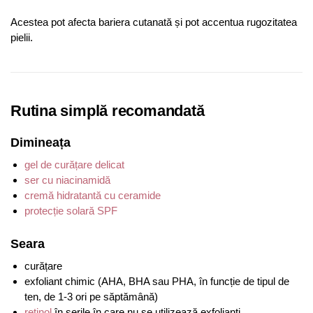
Acestea pot afecta bariera cutanată și pot accentua rugozitatea
pielii.
Rutina simplă recomandată
Dimineața
gel de curățare delicat
ser cu niacinamidă
cremă hidratantă cu ceramide
protecție solară SPF
Seara
curățare
exfoliant chimic (AHA, BHA sau PHA, în funcție de tipul de
ten, de 1-3 ori pe săptămână)
retinol
în serile în care nu se utilizează exfolianți