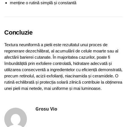
menține o rutină simplă și constantă
Concluzie
Textura neuniformă a pielii este rezultatul unui proces de
regenerare dezechilibrat, al acumulării de celule moarte sau al
afectării barierei cutanate. În majoritatea cazurilor, poate fi
îmbunătățită prin exfoliere controlată, hidratare adecvată și
utilizarea consecventă a ingredientelor cu eficiență demonstrată,
precum retinolul, acizii exfolianți, niacinamida și ceramidele. O
rutină echilibrată și protecția solară zilnică contribuie la obținerea
unei pieli mai netede, mai uniforme și mai luminoase.
Grosu Vio