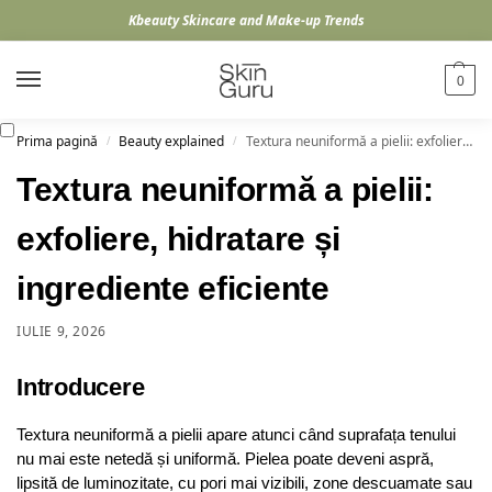
Kbeauty Skincare and Make-up Trends
0
Prima pagină
Beauty explained
Textura neuniformă a pielii: exfoliere, hidratare și ingrediente eficiente
/
/
Textura neuniformă a pielii:
exfoliere, hidratare și
ingrediente eficiente
IULIE 9, 2026
Introducere
Textura neuniformă a pielii apare atunci când suprafața tenului
nu mai este netedă și uniformă. Pielea poate deveni aspră,
lipsită de luminozitate, cu pori mai vizibili, zone descuamate sau