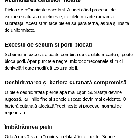
Acumularea celulelor moarte
Pielea se reînnoiește constant. Atunci când procesul de
exfoliere naturală încetinește, celulele moarte rămân la
suprafață. Acest strat face pielea să pară ternă, aspră și lipsită
de uniformitate.
Excesul de sebum și porii blocați
Sebumul în exces se poate combina cu celulele moarte și poate
bloca porii. Apar punctele negre, microcomedoanele și mici
denivelări care modifică textura pielii.
Deshidratarea și bariera cutanată compromisă
O piele deshidratată pierde apă mai ușor. Suprafața devine
rugoasă, iar liniile fine și zonele uscate devin mai evidente. O
barieră cutanată afectată încetinește și procesul normal de
regenerare.
Îmbătrânirea pielii
Odată cu vârsta, reînnoirea celulară încetinește. Scade