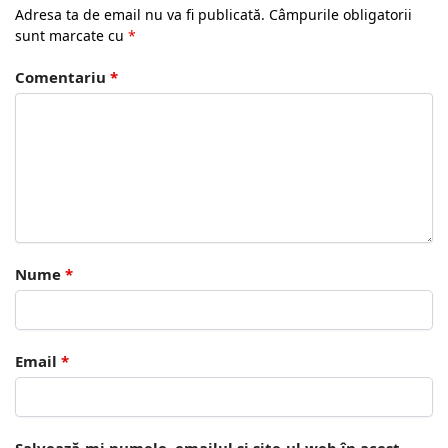
Adresa ta de email nu va fi publicată.
Câmpurile obligatorii
sunt marcate cu
*
Comentariu
*
Nume
*
Email
*
Salvează-mi numele, emailul și site-ul web în acest