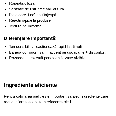
Roșeață difuză
Senzație de usturime sau arsură
Piele care „ține” sau înțeapă
Reacții rapide la produse
Textură neuniformă
Diferențiere importantă:
Ten sensibil → reacționează rapid la stimuli
Barieră compromisă → accent pe uscăciune + disconfort
Rozacee → roșeață persistentă, vase vizibile
Ingrediente eficiente
Pentru calmarea pielii, este important să alegi ingrediente care
reduc inflamația și susțin refacerea pielii.