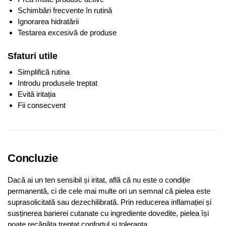
Schimbări frecvente în rutină
Ignorarea hidratării
Testarea excesivă de produse
Sfaturi utile
Simplifică rutina
Introdu produsele treptat
Evită iritația
Fii consecvent
Concluzie
Dacă ai un ten sensibil și iritat, află că nu este o condiție
permanentă, ci de cele mai multe ori un semnal că pielea este
suprasolicitată sau dezechilibrată. Prin reducerea inflamației și
susținerea barierei cutanate cu ingrediente dovedite, pielea își
poate recăpăta treptat confortul și toleranța.