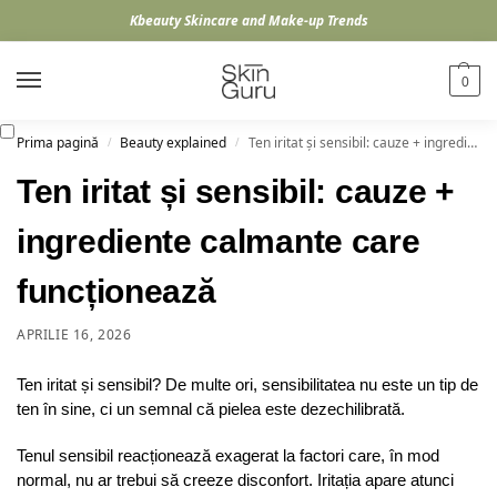
Kbeauty Skincare and Make-up Trends
0
Prima pagină
Beauty explained
Ten iritat și sensibil: cauze + ingrediente calmante care funcționează
/
/
Ten iritat și sensibil: cauze +
ingrediente calmante care
funcționează
APRILIE 16, 2026
Ten iritat și sensibil? De multe ori, sensibilitatea nu este un tip de
ten în sine, ci un semnal că pielea este dezechilibrată.
Tenul sensibil reacționează exagerat la factori care, în mod
normal, nu ar trebui să creeze disconfort. Iritația apare atunci