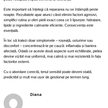
Este important să înțelegi că repararea nu se întâmplă peste
noapte. Rezultatele apar atunci când elimini factorii agresivi,
simplifici rutina și oferi pielii exact ceea ce îi lipsește: hidratare,
lipide și ingrediente calmante eficiente. Consecvența este
esențială.
În loc să tratezi doar simptomele – roșeață, usturime sau
disconfort – concentrează-te pe cauză: inflamația și bariera
afectată. Odată ce aceste două aspecte sunt echilibrate, pielea
devine vizibil mai uniformă, mai calmă și mai rezistentă în fața
factorilor externi.
Cu o abordare corectă, tenul sensibil poate deveni stabil,
predictibil și mult mai ușor de gestionat pe termen lung.
Diana