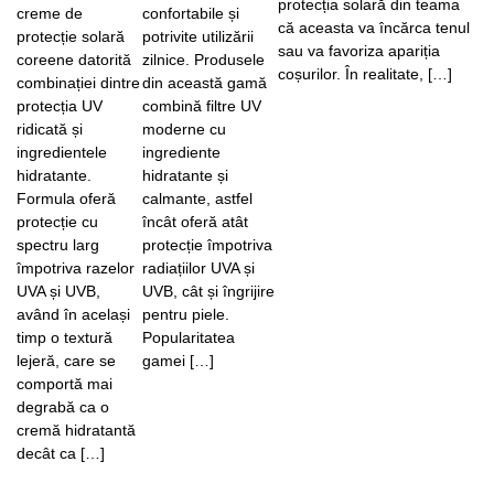
protecția solară din teama
creme de
confortabile și
că aceasta va încărca tenul
protecție solară
potrivite utilizării
sau va favoriza apariția
coreene datorită
zilnice. Produsele
coșurilor. În realitate, […]
combinației dintre
din această gamă
protecția UV
combină filtre UV
ridicată și
moderne cu
ingredientele
ingrediente
hidratante.
hidratante și
Formula oferă
calmante, astfel
protecție cu
încât oferă atât
spectru larg
protecție împotriva
împotriva razelor
radiațiilor UVA și
UVA și UVB,
UVB, cât și îngrijire
având în același
pentru piele.
timp o textură
Popularitatea
lejeră, care se
gamei […]
comportă mai
degrabă ca o
cremă hidratantă
decât ca […]