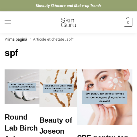
Kbeauty Skincare and Make-up Trends
0
Prima pagină
Articole etichetate „spf”
/
spf
Round
Beauty of
Lab Birch
Joseon