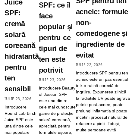
SPF pentru ten
Juice
SPF: ce îl
acneic: formule
SPF:
face
non-
cremă
popular și
comedogene și
solară
pentru ce
ingrediente de
coreeană
tipuri de
evitat
hidratantă
ten este
IULIE 22, 2026
pentru
potrivit
Introducere SPF pentru ten
ten
acneic este un pas esențial
IULIE 23, 2026
într-o rutină corectă de
sensibil
Introducere Beauty
îngrijire. Expunerea zilnică
of Joseon SPF
la radiațiile UV poate agrava
IULIE 23, 2026
este una dintre
petele post-acnee, poate
Introducere
cele mai cunoscute
prelungi inflamația și poate
Round Lab Birch
game de protecție
încetini procesul natural de
Juice SPF este
solară coreeană,
refacere a pielii. Totuși,
una dintre cele
apreciată pentru
multe persoane evită
mai populare
formulele ușoare,