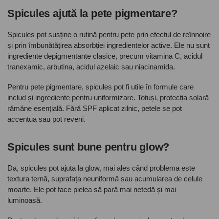
Spicules ajută la pete pigmentare?
Spicules pot susține o rutină pentru pete prin efectul de reînnoire
și prin îmbunătățirea absorbției ingredientelor active. Ele nu sunt
ingrediente depigmentante clasice, precum vitamina C, acidul
tranexamic, arbutina, acidul azelaic sau niacinamida.
Pentru pete pigmentare, spicules pot fi utile în formule care
includ și ingrediente pentru uniformizare. Totuși, protecția solară
rămâne esențială. Fără SPF aplicat zilnic, petele se pot
accentua sau pot reveni.
Spicules sunt bune pentru glow?
Da, spicules pot ajuta la glow, mai ales când problema este
textura ternă, suprafața neuniformă sau acumularea de celule
moarte. Ele pot face pielea să pară mai netedă și mai
luminoasă.