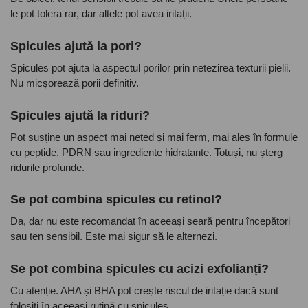
le pot tolera rar, dar altele pot avea iritații.
Spicules ajută la pori?
Spicules pot ajuta la aspectul porilor prin netezirea texturii pielii.
Nu micșorează porii definitiv.
Spicules ajută la riduri?
Pot susține un aspect mai neted și mai ferm, mai ales în formule
cu peptide, PDRN sau ingrediente hidratante. Totuși, nu șterg
ridurile profunde.
Se pot combina spicules cu retinol?
Da, dar nu este recomandat în aceeași seară pentru începători
sau ten sensibil. Este mai sigur să le alternezi.
Se pot combina spicules cu acizi exfolianți?
Cu atenție. AHA și BHA pot crește riscul de iritație dacă sunt
folosiți în aceeași rutină cu spicules.