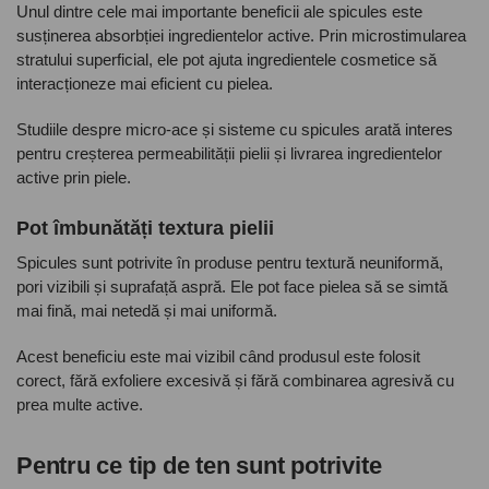
Unul dintre cele mai importante beneficii ale spicules este
susținerea absorbției ingredientelor active. Prin microstimularea
stratului superficial, ele pot ajuta ingredientele cosmetice să
interacționeze mai eficient cu pielea.
Studiile despre micro-ace și sisteme cu spicules arată interes
pentru creșterea permeabilității pielii și livrarea ingredientelor
active prin piele.
Pot îmbunătăți textura pielii
Spicules sunt potrivite în produse pentru textură neuniformă,
pori vizibili și suprafață aspră. Ele pot face pielea să se simtă
mai fină, mai netedă și mai uniformă.
Acest beneficiu este mai vizibil când produsul este folosit
corect, fără exfoliere excesivă și fără combinarea agresivă cu
prea multe active.
Pentru ce tip de ten sunt potrivite