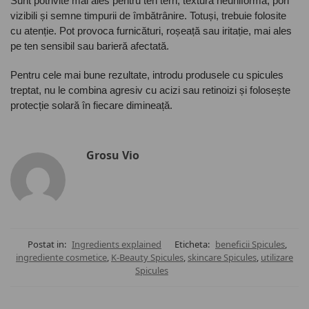
Sunt potrivite mai ales pentru ten tern, textură neuniformă, pori
vizibili și semne timpurii de îmbătrânire. Totuși, trebuie folosite
cu atenție. Pot provoca furnicături, roșeață sau iritație, mai ales
pe ten sensibil sau barieră afectată.
Pentru cele mai bune rezultate, introdu produsele cu spicules
treptat, nu le combina agresiv cu acizi sau retinoizi și folosește
protecție solară în fiecare dimineață.
Grosu Vio
Postat in:
Ingredients explained
Eticheta:
beneficii Spicules
,
ingrediente cosmetice
,
K-Beauty Spicules
,
skincare Spicules
,
utilizare
Spicules