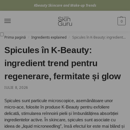
Kbeauty Skincare and Make-up Trends
0
Prima pagină
Ingredients explained
Spicules în K-Beauty: ingredient trend pentru regenerare, fermitate și glow
/
/
Spicules în K-Beauty:
ingredient trend pentru
regenerare, fermitate și glow
IULIE 8, 2026
Spicules sunt particule microscopice, asemănătoare unor
micro-ace, folosite în produse K-Beauty pentru exfoliere
delicată, stimularea reînnoirii pielii și îmbunătățirea absorbției
ingredientelor active. În skincare, spicules sunt asociate cu
ideea de „liquid microneedling”, însă efectul lor este mai blând și