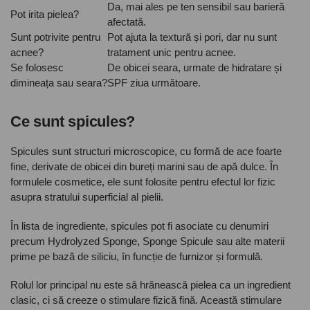
Da, mai ales pe ten sensibil sau barieră
Pot irita pielea?
afectată.
Sunt potrivite pentru
Pot ajuta la textură și pori, dar nu sunt
acnee?
tratament unic pentru acnee.
Se folosesc
De obicei seara, urmate de hidratare și
dimineața sau seara?
SPF ziua următoare.
Ce sunt spicules?
Spicules sunt structuri microscopice, cu formă de ace foarte
fine, derivate de obicei din bureți marini sau de apă dulce. În
formulele cosmetice, ele sunt folosite pentru efectul lor fizic
asupra stratului superficial al pielii.
În lista de ingrediente, spicules pot fi asociate cu denumiri
precum Hydrolyzed Sponge, Sponge Spicule sau alte materii
prime pe bază de siliciu, în funcție de furnizor și formulă.
Rolul lor principal nu este să hrănească pielea ca un ingredient
clasic, ci să creeze o stimulare fizică fină. Această stimulare