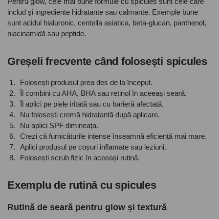
Pentru glow, cele mai bune formule cu spicules sunt cele care
includ și ingrediente hidratante sau calmante. Exemple bune
sunt acidul hialuronic, centella asiatica, beta-glucan, panthenol,
niacinamidă sau peptide.
Greșeli frecvente când folosești spicules
Folosești produsul prea des de la început.
Îl combini cu AHA, BHA sau retinol în aceeași seară.
Îl aplici pe piele iritată sau cu barieră afectată.
Nu folosești cremă hidratantă după aplicare.
Nu aplici SPF dimineața.
Crezi că furnicăturile intense înseamnă eficiență mai mare.
Aplici produsul pe coșuri inflamate sau leziuni.
Folosești scrub fizic în aceeași rutină.
Exemplu de rutină cu spicules
Rutină de seară pentru glow și textură