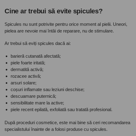
Cine ar trebui să evite spicules?
Spicules nu sunt potrivite pentru orice moment al pielii. Uneori,
pielea are nevoie mai întâi de reparare, nu de stimulare.
Ar trebui să eviți spicules dacă ai:
barieră cutanată afectată;
piele foarte iritată;
dermatită activă;
rozacee activă;
arsuri solare;
coșuri inflamate sau leziuni deschise;
descuamare puternică;
sensibilitate mare la active;
piele recent epilată, exfoliată sau tratată profesional.
După proceduri cosmetice, este mai bine să ceri recomandarea
specialistului înainte de a folosi produse cu spicules.