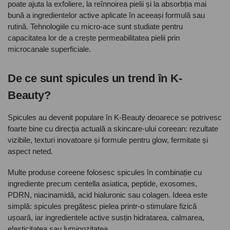
poate ajuta la exfoliere, la reînnoirea pielii și la absorbția mai
bună a ingredientelor active aplicate în aceeași formulă sau
rutină. Tehnologiile cu micro-ace sunt studiate pentru
capacitatea lor de a crește permeabilitatea pielii prin
microcanale superficiale.
De ce sunt spicules un trend în K-
Beauty?
Spicules au devenit populare în K-Beauty deoarece se potrivesc
foarte bine cu direcția actuală a skincare-ului coreean: rezultate
vizibile, texturi inovatoare și formule pentru glow, fermitate și
aspect neted.
Multe produse coreene folosesc spicules în combinație cu
ingrediente precum centella asiatica, peptide, exosomes,
PDRN, niacinamidă, acid hialuronic sau colagen. Ideea este
simplă: spicules pregătesc pielea printr-o stimulare fizică
ușoară, iar ingredientele active susțin hidratarea, calmarea,
elasticitatea sau luminozitatea.