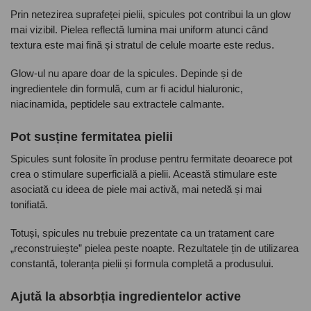
Prin netezirea suprafeței pielii, spicules pot contribui la un glow
mai vizibil. Pielea reflectă lumina mai uniform atunci când
textura este mai fină și stratul de celule moarte este redus.
Glow-ul nu apare doar de la spicules. Depinde și de
ingredientele din formulă, cum ar fi acidul hialuronic,
niacinamida, peptidele sau extractele calmante.
Pot susține fermitatea pielii
Spicules sunt folosite în produse pentru fermitate deoarece pot
crea o stimulare superficială a pielii. Această stimulare este
asociată cu ideea de piele mai activă, mai netedă și mai
tonifiată.
Totuși, spicules nu trebuie prezentate ca un tratament care
„reconstruiește” pielea peste noapte. Rezultatele țin de utilizarea
constantă, toleranța pielii și formula completă a produsului.
Ajută la absorbția ingredientelor active