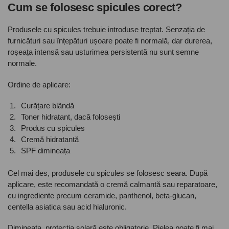
Cum se folosesc spicules corect?
Produsele cu spicules trebuie introduse treptat. Senzația de
furnicături sau înțepături ușoare poate fi normală, dar durerea,
roșeața intensă sau usturimea persistentă nu sunt semne
normale.
Ordine de aplicare:
Curățare blândă
Toner hidratant, dacă folosești
Produs cu spicules
Cremă hidratantă
SPF dimineața
Cel mai des, produsele cu spicules se folosesc seara. După
aplicare, este recomandată o cremă calmantă sau reparatoare,
cu ingrediente precum ceramide, panthenol, beta-glucan,
centella asiatica sau acid hialuronic.
Dimineața, protecția solară este obligatorie. Pielea poate fi mai