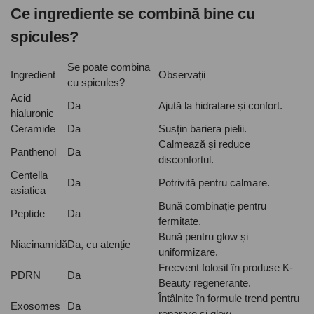
Ce ingrediente se combină bine cu
spicules?
Se poate combina
Ingredient
Observații
cu spicules?
Acid
Da
Ajută la hidratare și confort.
hialuronic
Ceramide
Da
Susțin bariera pielii.
Calmează și reduce
Panthenol
Da
disconfortul.
Centella
Da
Potrivită pentru calmare.
asiatica
Bună combinație pentru
Peptide
Da
fermitate.
Bună pentru glow și
Niacinamidă
Da, cu atenție
uniformizare.
Frecvent folosit în produse K-
PDRN
Da
Beauty regenerante.
Întâlnite în formule trend pentru
Exosomes
Da
reparare și glow.