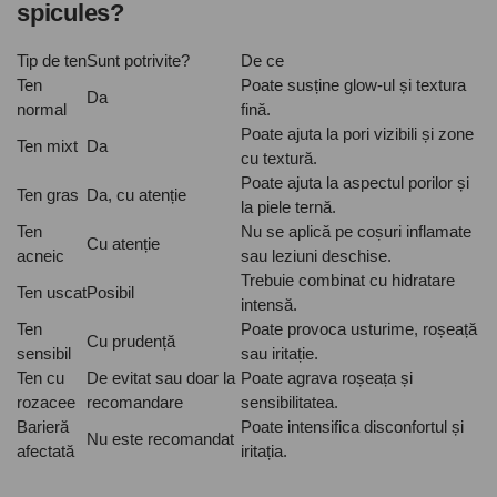
spicules?
Tip de ten
Sunt potrivite?
De ce
Ten
Poate susține glow-ul și textura
Da
normal
fină.
Poate ajuta la pori vizibili și zone
Ten mixt
Da
cu textură.
Poate ajuta la aspectul porilor și
Ten gras
Da, cu atenție
la piele ternă.
Ten
Nu se aplică pe coșuri inflamate
Cu atenție
acneic
sau leziuni deschise.
Trebuie combinat cu hidratare
Ten uscat
Posibil
intensă.
Ten
Poate provoca usturime, roșeață
Cu prudență
sensibil
sau iritație.
Ten cu
De evitat sau doar la
Poate agrava roșeața și
rozacee
recomandare
sensibilitatea.
Barieră
Poate intensifica disconfortul și
Nu este recomandat
afectată
iritația.