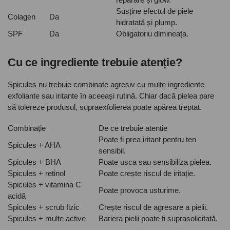
Susține efectul de piele
Colagen
Da
hidratată și plump.
SPF
Da
Obligatoriu dimineața.
Cu ce ingrediente trebuie atenție?
Spicules nu trebuie combinate agresiv cu multe ingrediente
exfoliante sau iritante în aceeași rutină. Chiar dacă pielea pare
să tolereze produsul, supraexfolierea poate apărea treptat.
Combinație
De ce trebuie atenție
Poate fi prea iritant pentru ten
Spicules + AHA
sensibil.
Spicules + BHA
Poate usca sau sensibiliza pielea.
Spicules + retinol
Poate crește riscul de iritație.
Spicules + vitamina C
Poate provoca usturime.
acidă
Spicules + scrub fizic
Crește riscul de agresare a pielii.
Spicules + multe active
Bariera pielii poate fi suprasolicitată.