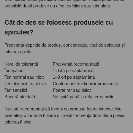
sensibilă după produse cu efect exfoliant sau stimulant.
Cât de des se folosesc produsele cu
spicules?
Frecvența depinde de produs, concentrație, tipul de spicules și
toleranța pielii.
Nivel de toleranță
Frecvență recomandată
Începători
1 dată pe săptămână
Ten normal sau mixt
1–3 ori pe săptămână
Ten obișnuit cu active
Conform instrucțiunilor produsului
Ten sensibil
Foarte rar sau deloc
Barieră afectată
Se evită până la refacerea pielii
Nu este recomandat să începi cu produse foarte intense. Mai
bine alegi o formulă blândă și crești frecvența doar dacă pielea
tolerează bine.