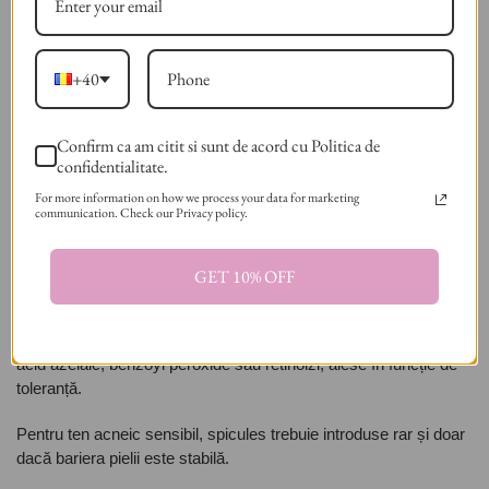
Dacă apar aceste reacții, oprește produsul temporar. Revino la
o rutină simplă, cu gel de curățare blând, cremă reparatoare și
+40
SPF.
Confirm ca am citit si sunt de acord cu Politica de
Spicules ajută la acnee?
confidentialitate.
For more information on how we process your data for marketing
Spicules pot fi utile pentru ten acneic doar în anumite situații. Ele
communication. Check our Privacy policy.
pot ajuta la textură neuniformă, pori vizibili și urme post-acneice.
Totuși, nu sunt tratament principal pentru acnee activă.
GET 10% OFF
Nu aplica produse cu spicules peste coșuri inflamate, pustule,
leziuni deschise sau zone iritate. În aceste cazuri, pielea are
nevoie de ingrediente anti-acnee potrivite, cum ar fi acid salicilic,
acid azelaic, benzoyl peroxide sau retinoizi, alese în funcție de
toleranță.
Pentru ten acneic sensibil, spicules trebuie introduse rar și doar
dacă bariera pielii este stabilă.