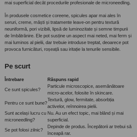
mai superficial decât procedurile profesionale de microneedling.
În produsele cosmetice coreene, spicules apar mai ales în
seruri, creme, măști și tratamente leave-on pentru textură
neuniformă, pori vizibili, lipsă de luminozitate și semne timpurii
de îmbătrânire. Ele pot susține un aspect mai neted, mai ferm și
mai luminos al pielii, dar trebuie introduse treptat, deoarece pot
provoca furnicături, roșeață sau iritație la tenurile sensibile.
Pe scurt
Întrebare
Răspuns rapid
Particule microscopice, asemănătoare
Ce sunt spicules?
micro-acelor, folosite în skincare.
Textură, glow, fermitate, absorbția
Pentru ce sunt bune?
activelor, reînnoirea pielii.
Sunt același lucru cu
Nu. Au un efect topic, mai blând și mai
microneedling?
superficial.
Depinde de produs. Începătorii ar trebui să
Se pot folosi zilnic?
înceapă rar.