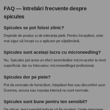
FAQ — întrebări frecvente despre
spicules
Spicules se pot folosi zilnic?
Depinde de produs și de toleranța pielii. Pentru începători, este
mai sigur să începi cu o aplicare pe săptămână.
Spicules sunt același lucru cu microneedling?
Nu. Spicules pot avea un efect asemănător micro-acelor la nivel
superficial, dar nu înlocuiesc microneedlingul profesional.
Spicules dor pe piele?
Pot da senzație de furnicături, înțepături fine sau disconfort ușor.
Durerea, arsura sau roșeața intensă nu sunt normale.
Spicules sunt bune pentru ten sensibil?
De obicei, tenul sensibil trebuie să fie prudent. Unele persoane