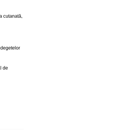
ra cutanată,
 degetelor
al de