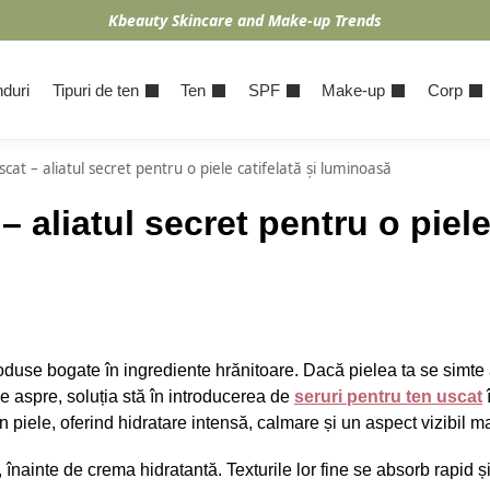
Kbeauty Skincare and Make-up Trends
duri
Tipuri de ten
Ten
SPF
Make-up
Corp
cat – aliatul secret pentru o piele catifelată și luminoasă
– aliatul secret pentru o piel
produse bogate în ingrediente hrănitoare. Dacă pielea ta se simt
ne aspre, soluția stă în introducerea de
seruri pentru ten uscat
î
 piele, oferind hidratare intensă, calmare și un aspect vizibil m
, înainte de crema hidratantă. Texturile lor fine se absorb rapid ș