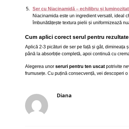
Ser cu Niacinamidă – echilibru și luminozita
Niacinamida este un ingredient versatil, ideal c
îmbunătățește textura pielii și uniformizează nu
Cum aplici corect serul pentru rezultate 
Aplică 2-3 picături de ser pe față și gât, dimineața
până la absorbție completă, apoi continuă cu crema 
Alegerea unor
seruri pentru ten uscat
potrivite ne
frumusețe. Cu puțină consecvență, vei descoperi o p
Diana