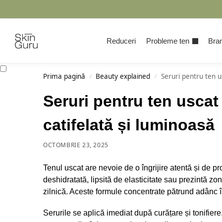
Cauta
Reduceri
Probleme ten
Bran
Prima pagină
Beauty explained
Seruri pentru ten us
/
/
Seruri pentru ten uscat 
catifelată și luminoasă
OCTOMBRIE 23, 2025
Tenul uscat are nevoie de o îngrijire atentă și de 
deshidratată, lipsită de elasticitate sau prezintă zo
zilnică. Aceste formule concentrate pătrund adânc în
Serurile se aplică imediat după curățare și tonifiere