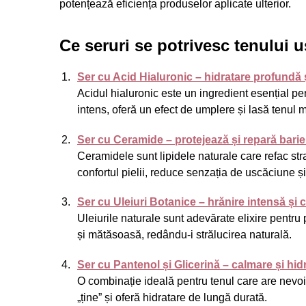
potențează eficiența produselor aplicate ulterior.
Ce seruri se potrivesc tenului 
Ser cu Acid Hialuronic – hidratare profundă 
Acidul hialuronic este un ingredient esențial pen
intens, oferă un efect de umplere și lasă tenul m
Ser cu Ceramide – protejează și repară barier
Ceramidele sunt lipidele naturale care refac str
confortul pielii, reduce senzația de uscăciune și
Ser cu Uleiuri Botanice – hrănire intensă și c
Uleiurile naturale sunt adevărate elixire pentru
și mătăsoasă, redându-i strălucirea naturală.
Ser cu Pantenol și Glicerină – calmare și hid
O combinație ideală pentru tenul care are nevoie
„ține” și oferă hidratare de lungă durată.