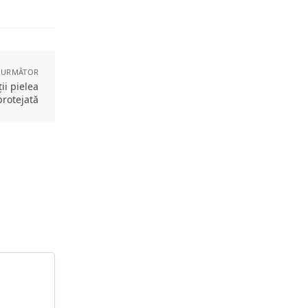
 URMĂTOR
ii pielea
protejată