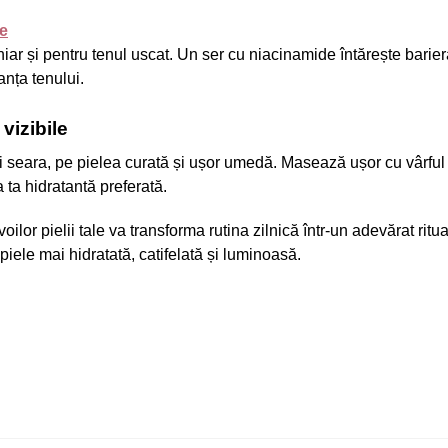
te
hiar și pentru tenul uscat. Un ser cu niacinamide întărește barie
anța tenului.
vizibile
 și seara, pe pielea curată și ușor umedă. Masează ușor cu vârful
ta hidratantă preferată.
voilor pielii tale va transforma rutina zilnică într-un adevărat ritu
iele mai hidratată, catifelată și luminoasă.