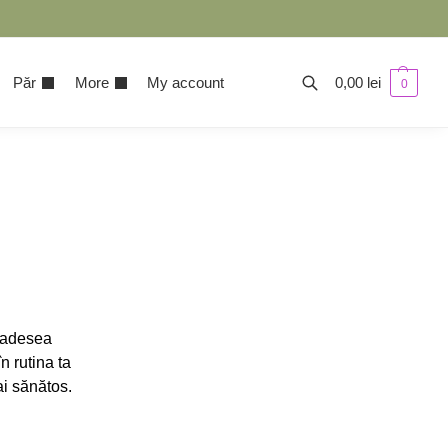
Păr
More
My account
0,00
lei
0
e
e adesea
n rutina ta
ai sănătos.
i