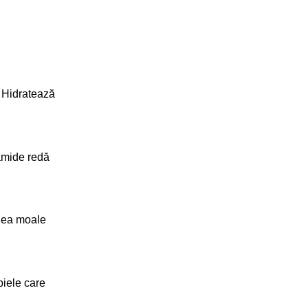
. Hidratează
ramide redă
elea moale
piele care