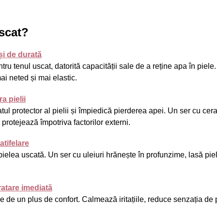
uscat?
și de durată
tru tenul uscat, datorită capacității sale de a reține apa în piele
ai neted și mai elastic.
a pielii
atul protector al pielii și împiedică pierderea apei. Un ser cu ce
 protejează împotriva factorilor externi.
atifelare
 pielea uscată. Un ser cu uleiuri hrănește în profunzime, lasă pi
ratare imediată
 de un plus de confort. Calmează iritațiile, reduce senzația de 