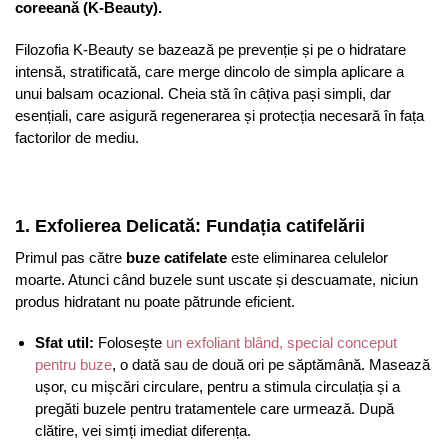
coreeană (K-Beauty).
Filozofia K-Beauty se bazează pe prevenție și pe o hidratare
intensă, stratificată, care merge dincolo de simpla aplicare a
unui balsam ocazional. Cheia stă în câțiva pași simpli, dar
esențiali, care asigură regenerarea și protecția necesară în fața
factorilor de mediu.
1. Exfolierea Delicată: Fundația catifelării
Primul pas către
buze catifelate
este eliminarea celulelor
moarte. Atunci când buzele sunt uscate și descuamate, niciun
produs hidratant nu poate pătrunde eficient.
Sfat util:
Folosește
un exfoliant blând, special conceput
pentru buze
, o dată sau de două ori pe săptămână. Masează
ușor, cu mișcări circulare, pentru a stimula circulația și a
pregăti buzele pentru tratamentele care urmează. După
clătire, vei simți imediat diferența.