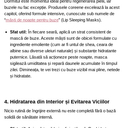
Dormitul este momentul ideal pentru regenerarea pielii, iar
buzele nu fac excepție. Produsele coreene excelează la acest
capitol, oferind formule intensive, cunoscute sub numele de
“
măști de noapte pentru buze
” (Lip Sleeping Masks).
Sfat util:
În fiecare seară, aplică un strat consistent de
mască de buze. Aceste măști sunt de obicei formulate cu
ingrediente emoliente (cum ar fi untul de shea, ceara de
albine sau diverse uleiuri naturale) și substanțe hidratante
puternice. Lăsată să acționeze peste noapte, masca
sigilează umiditatea și repară daunele acumulate în timpul
zilei. Dimineața, te vei trezi cu buze vizibil mai pline, netede
și hidratate.
4. Hidratarea din Interior și Evitarea Viciilor
Nicio rutină de îngrijire externă nu este completă fără o bază
solidă de sănătate internă.