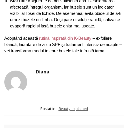
Sfat util:
Asigură-te că bei suficientă apă. Deshidratarea
afectează întregul organism, iar buzele sunt un indicator
vizibil al lipsei de lichide. De asemenea, evită obiceiul de a-ți
umezi buzele cu limba. Deși pare o soluție rapidă, saliva se
evaporă rapid și lasă buzele chiar mai uscate.
Adoptând această
rutină inspirată din K-Beauty
– exfoliere
blândă, hidratare de zi cu SPF și tratament intensiv de noapte –
vei transforma modul în care buzele tale înfruntă iarna.
Diana
Postat in:
Beauty explained