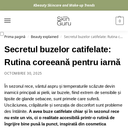
Kbeauty Skincare and Make-up Trends
0
Prima pagină
Beauty explained
Secretul buzelor catifelate: Rutina coreeană pentru iarnă
/
/
Secretul buzelor catifelate:
Rutina coreeană pentru iarnă
OCTOMBRIE 30, 2025
În sezonul rece, vântul aspru și temperaturile scăzute devin
inamicii principali ai pielii, iar buzele, fiind extrem de sensibile și
lipsite de glande sebacee, sunt primele care suferă.
Uscăciunea, crăpăturile și senzația de disconfort sunt probleme
des întâlnite.
A avea buze catifelate chiar și în sezonul rece
nu este un vis, ci o realitate accesibilă printr-o rutină de
îngrijire bine pusă la punct, inspirată din cosmetica