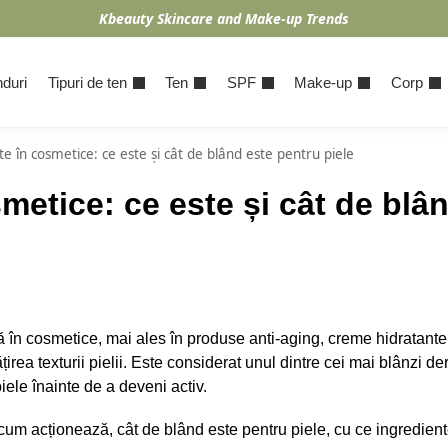
Kbeauty Skincare and Make-up Trends
duri
Tipuri de ten
Ten
SPF
Make-up
Corp
te în cosmetice: ce este și cât de blând este pentru piele
smetice: ce este și cât de blâ
tă în cosmetice, mai ales în produse anti-aging, creme hidratante
rea texturii pielii. Este considerat unul dintre cei mai blânzi der
iele înainte de a deveni activ.
, cum acționează, cât de blând este pentru piele, cu ce ingredien