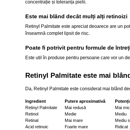
concentrație și toleranța pielii.
Este mai blând decât mulți alți retinoizi
Retinyl Palmitate este apreciat deoarece are un poten
înseamnă complet lipsit de risc.
Poate fi potrivit pentru formule de între
Este util în produse pentru persoane care vor un der
Retinyl Palmitate este mai blân
Da, Retinyl Palmitate este considerat mai blând decâ
Ingredient
Putere aproximativă
Potenția
Retinyl Palmitate
Mai redusă
Mai mic
Retinol
Medie
Mediu
Retinal
Mai mare
Mediu sp
Acid retinoic
Foarte mare
Ridicat