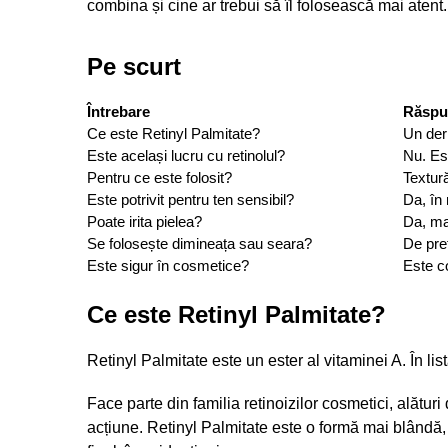
combina și cine ar trebui să îl folosească mai atent.
Pe scurt
Întrebare
Răspu
Ce este Retinyl Palmitate?
Un deri
Este același lucru cu retinolul?
Nu. Est
Pentru ce este folosit?
Textură
Este potrivit pentru ten sensibil?
Da, în 
Poate irita pielea?
Da, mai
Se folosește dimineața sau seara?
De pre
Este sigur în cosmetice?
Este co
Ce este Retinyl Palmitate?
Retinyl Palmitate este un ester al vitaminei A. În 
Face parte din familia retinoizilor cosmetici, alături 
acțiune. Retinyl Palmitate este o formă mai blândă, d