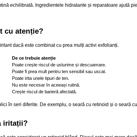
tină echilibrată. Ingredientele hidratante și reparatoare ajută pi
t cu atenție?
itant dacă este combinat cu prea mulți activi exfolianți.
De ce trebuie atenție
Poate crește riscul de usturime și descuamare.
Poate fi prea mult pentru ten sensibil sau uscat.
Poate irita unele tipuri de ten.
Nu este necesar în aceeași rutină.
Crește riscul de barieră afectată.
lici în seri diferite. De exemplu, o seară cu retinoid și o seară cu
iritații?