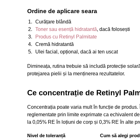
Ordine de aplicare seara
Curățare blândă
Toner sau esență hidratantă
, dacă folosești
Produs cu Retinyl Palmitate
Cremă hidratantă
Ulei facial, opțional, dacă ai ten uscat
Dimineața, rutina trebuie să includă protecție solară
protejarea pielii și la menținerea rezultatelor.
Ce concentrație de Retinyl Pal
Concentrația poate varia mult în funcție de produs. Î
reglementate prin limite exprimate ca echivalent d
la 0,05% RE în loțiuni de corp și 0,3% RE în alte p
Nivel de toleranță
Cum să alegi prod