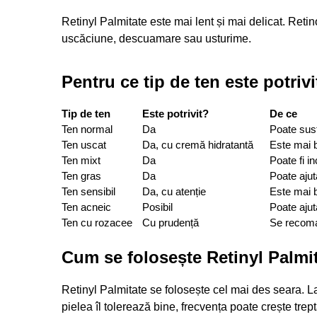
Retinyl Palmitate este mai lent și mai delicat. Retin
uscăciune, descuamare sau usturime.
Pentru ce tip de ten este potriv
Tip de ten
Este potrivit?
De ce
Ten normal
Da
Poate susți
Ten uscat
Da, cu cremă hidratantă
Este mai b
Ten mixt
Da
Poate fi in
Ten gras
Da
Poate ajut
Ten sensibil
Da, cu atenție
Este mai b
Ten acneic
Posibil
Poate ajut
Ten cu rozacee
Cu prudență
Se recoman
Cum se folosește Retinyl Palmi
Retinyl Palmitate se folosește cel mai des seara. 
pielea îl tolerează bine, frecvența poate crește trept