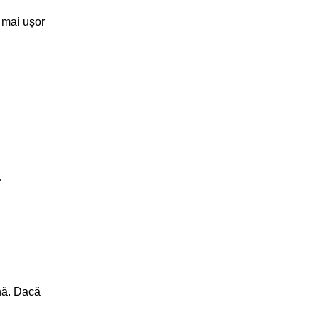
a mai ușor
.
ână. Dacă