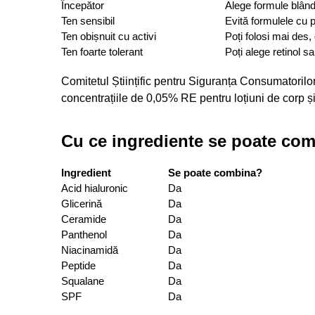
Începător
Alege formule blânde
Ten sensibil
Evită formulele cu p
Ten obișnuit cu activi
Poți folosi mai des, 
Ten foarte tolerant
Poți alege retinol s
Comitetul Științific pentru Siguranța Consumatorilo
concentrațiile de 0,05% RE pentru loțiuni de corp 
Cu ce ingrediente se poate com
Ingredient
Se poate combina?
Acid hialuronic
Da
Glicerină
Da
Ceramide
Da
Panthenol
Da
Niacinamidă
Da
Peptide
Da
Squalane
Da
SPF
Da