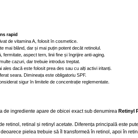
ns rapid
vat de vitamina A, folosit în cosmetice.
e mai blând, dar și mai puțin potent decât retinolul.
, fermitate, aspect tern, linii fine și îngrijire anti-aging.
multe cazuri, dar trebuie introdus treptat.
 ales dacă este folosit prea des sau cu alți activi iritanți.
ferat seara. Dimineața este obligatoriu SPF.
nsiderat sigur în limitele de concentrație reglementate.
lista de ingrediente apare de obicei exact sub denumirea
Retinyl 
de retinol, retinal și retinyl acetate. Diferența principală este pu
eoarece pielea trebuie să îl transformeă în retinol, apoi în retina