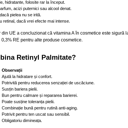
, hidratante, folosite rar la început.
arfum, acizi puternici sau alcool denat.
dacă pielea nu se irită.
au retinal, dacă vrei efecte mai intense.
r din UE a concluzionat că vitamina A în cosmetice este sigură l
și 0,3% RE pentru alte produse cosmetice.
bina Retinyl Palmitate?
Observații
Ajută la hidratare și confort.
Potrivită pentru reducerea senzației de uscăciune.
Susțin bariera pielii.
Bun pentru calmare și repararea barierei.
Poate susține toleranța pielii.
Combinație bună pentru rutină anti-aging.
Potrivit pentru ten uscat sau sensibil.
Obligatoriu dimineața.