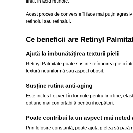
final, în acid retinoic.
Acest proces de conversie îl face mai puțin agresiv 
retinolul sau retinalul.
Ce beneficii are Retinyl Palmita
Ajută la îmbunătățirea texturii pielii
Retinyl Palmitate poate susține reînnoirea pielii înt
textură neuniformă sau aspect obosit.
Susține rutina anti-aging
Este inclus frecvent în formule pentru linii fine, elas
opțiune mai confortabilă pentru începători.
Poate contribui la un aspect mai neted a
Prin folosire constantă, poate ajuta pielea să pară 