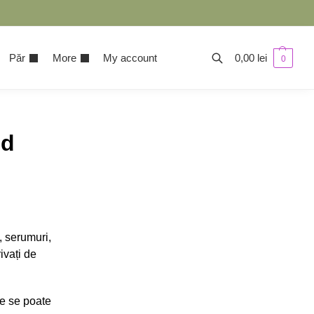
Păr
More
My account
0,00
lei
0
nd
, serumuri,
ivați de
te se poate