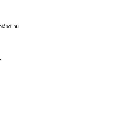
 blând” nu
.