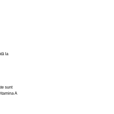
tă la
ate sunt
vitamina A