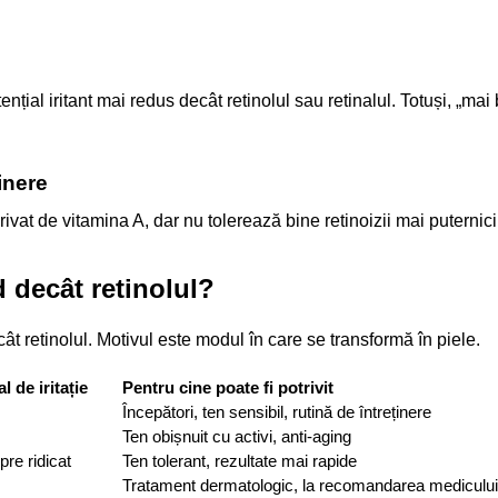
țial iritant mai redus decât retinolul sau retinalul. Totuși, „mai
ținere
ivat de vitamina A, dar nu tolerează bine retinoizii mai puternici
d decât retinolul?
t retinolul. Motivul este modul în care se transformă în piele.
l de iritație
Pentru cine poate fi potrivit
Începători, ten sensibil, rutină de întreținere
Ten obișnuit cu activi, anti-aging
re ridicat
Ten tolerant, rezultate mai rapide
Tratament dermatologic, la recomandarea medicului