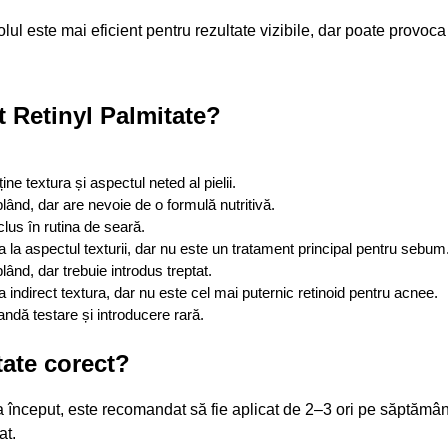
olul este mai eficient pentru rezultate vizibile, dar poate provoc
it Retinyl Palmitate?
ne textura și aspectul neted al pielii.
lând, dar are nevoie de o formulă nutritivă.
clus în rutina de seară.
a la aspectul texturii, dar nu este un tratament principal pentru sebum
lând, dar trebuie introdus treptat.
a indirect textura, dar nu este cel mai puternic retinoid pentru acnee.
dă testare și introducere rară.
tate corect?
La început, este recomandat să fie aplicat de 2–3 ori pe săptăm
at.