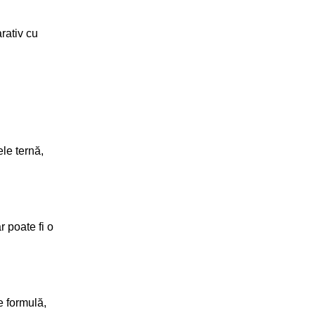
rativ cu
ele ternă,
r poate fi o
e formulă,