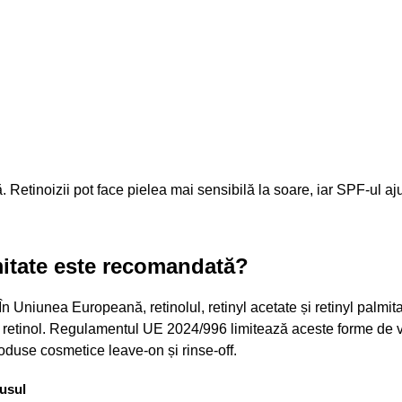
. Retinoizii pot face pielea mai sensibilă la soare, iar SPF-ul aju
mitate este recomandată?
n Uniunea Europeană, retinolul, retinyl acetate și retinyl palmit
e retinol. Regulamentul UE 2024/996 limitează aceste forme de 
roduse cosmetice leave-on și rinse-off.
usul