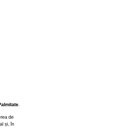
Palmitate
.
terea de
l și, în