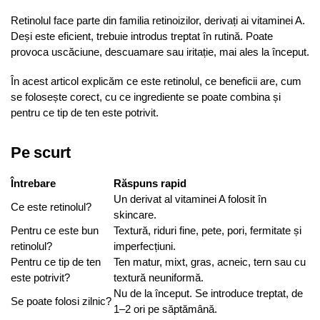
Retinolul face parte din familia retinoizilor, derivați ai vitaminei A.
Deși este eficient, trebuie introdus treptat în rutină. Poate
provoca uscăciune, descuamare sau iritație, mai ales la început.
În acest articol explicăm ce este retinolul, ce beneficii are, cum
se folosește corect, cu ce ingrediente se poate combina și
pentru ce tip de ten este potrivit.
Pe scurt
Întrebare
Răspuns rapid
Un derivat al vitaminei A folosit în
Ce este retinolul?
skincare.
Pentru ce este bun
Textură, riduri fine, pete, pori, fermitate și
retinolul?
imperfecțiuni.
Pentru ce tip de ten
Ten matur, mixt, gras, acneic, tern sau cu
este potrivit?
textură neuniformă.
Nu de la început. Se introduce treptat, de
Se poate folosi zilnic?
1–2 ori pe săptămână.