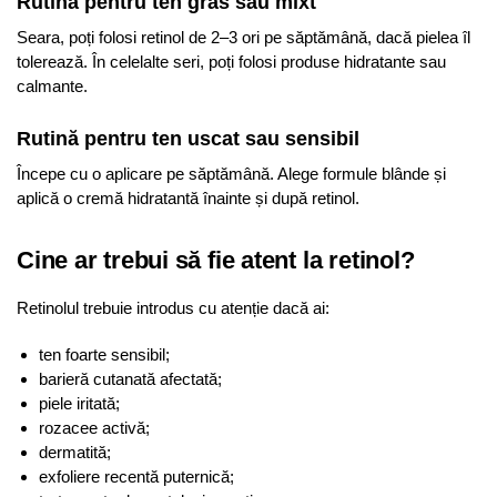
Rutină pentru ten gras sau mixt
Seara, poți folosi retinol de 2–3 ori pe săptămână, dacă pielea îl
tolerează. În celelalte seri, poți folosi produse hidratante sau
calmante.
Rutină pentru ten uscat sau sensibil
Începe cu o aplicare pe săptămână. Alege formule blânde și
aplică o cremă hidratantă înainte și după retinol.
Cine ar trebui să fie atent la retinol?
Retinolul trebuie introdus cu atenție dacă ai:
ten foarte sensibil;
barieră cutanată afectată;
piele iritată;
rozacee activă;
dermatită;
exfoliere recentă puternică;