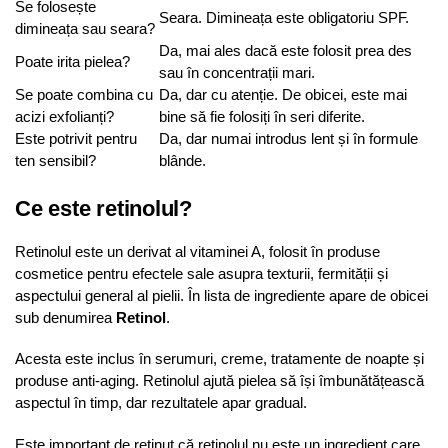
Se folosește
Seara. Dimineața este obligatoriu SPF.
dimineața sau seara?
Da, mai ales dacă este folosit prea des
Poate irita pielea?
sau în concentrații mari.
Se poate combina cu
Da, dar cu atenție. De obicei, este mai
acizi exfolianți?
bine să fie folosiți în seri diferite.
Este potrivit pentru
Da, dar numai introdus lent și în formule
ten sensibil?
blânde.
Ce este retinolul?
Retinolul este un derivat al vitaminei A, folosit în produse
cosmetice pentru efectele sale asupra texturii, fermității și
aspectului general al pielii. În lista de ingrediente apare de obicei
sub denumirea
Retinol
.
Acesta este inclus în serumuri, creme, tratamente de noapte și
produse anti-aging. Retinolul ajută pielea să își îmbunătățească
aspectul în timp, dar rezultatele apar gradual.
Este important de reținut că retinolul nu este un ingredient care