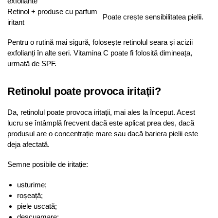
exfoliante
Retinol + produse cu parfum
Poate crește sensibilitatea pielii.
iritant
Pentru o rutină mai sigură, folosește retinolul seara și acizii
exfolianți în alte seri. Vitamina C poate fi folosită dimineața,
urmată de SPF.
Retinolul poate provoca iritații?
Da, retinolul poate provoca iritații, mai ales la început. Acest
lucru se întâmplă frecvent dacă este aplicat prea des, dacă
produsul are o concentrație mare sau dacă bariera pielii este
deja afectată.
Semne posibile de iritație:
usturime;
roșeață;
piele uscată;
descuamare;