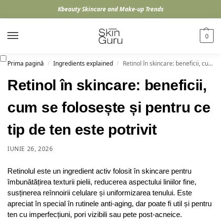
Kbeauty Skincare and Make-up Trends
0
Prima pagină
Ingredients explained
Retinol în skincare: beneficii, cum se folosește și pentru ce tip de ten este potrivit
/
/
Retinol în skincare: beneficii,
cum se folosește și pentru ce
tip de ten este potrivit
IUNIE 26, 2026
Retinolul este un ingredient activ folosit în skincare pentru
îmbunătățirea texturii pielii, reducerea aspectului liniilor fine,
susținerea reînnoirii celulare și uniformizarea tenului. Este
apreciat în special în rutinele anti-aging, dar poate fi util și pentru
ten cu imperfecțiuni, pori vizibili sau pete post-acneice.