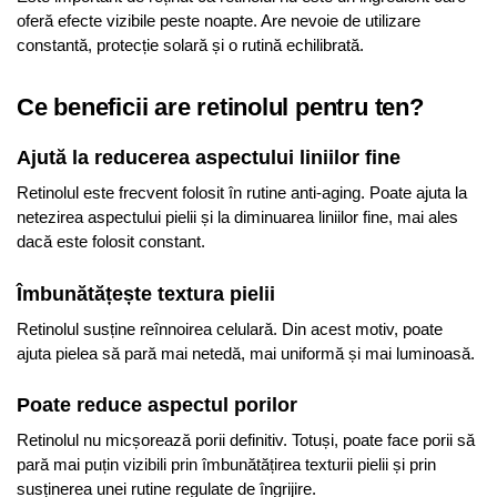
oferă efecte vizibile peste noapte. Are nevoie de utilizare
constantă, protecție solară și o rutină echilibrată.
Ce beneficii are retinolul pentru ten?
Ajută la reducerea aspectului liniilor fine
Retinolul este frecvent folosit în rutine anti-aging. Poate ajuta la
netezirea aspectului pielii și la diminuarea liniilor fine, mai ales
dacă este folosit constant.
Îmbunătățește textura pielii
Retinolul susține reînnoirea celulară. Din acest motiv, poate
ajuta pielea să pară mai netedă, mai uniformă și mai luminoasă.
Poate reduce aspectul porilor
Retinolul nu micșorează porii definitiv. Totuși, poate face porii să
pară mai puțin vizibili prin îmbunătățirea texturii pielii și prin
susținerea unei rutine regulate de îngrijire.