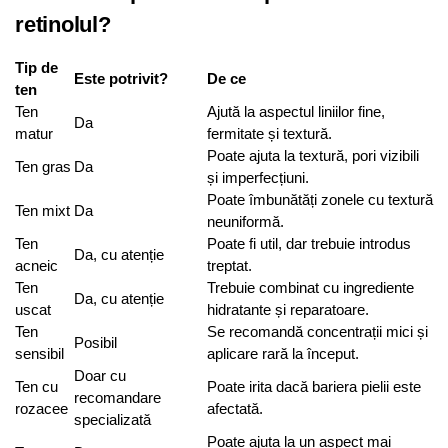
retinolul?
Tip de
Este potrivit?
De ce
ten
Ten
Ajută la aspectul liniilor fine,
Da
matur
fermitate și textură.
Poate ajuta la textură, pori vizibili
Ten gras
Da
și imperfecțiuni.
Poate îmbunătăți zonele cu textură
Ten mixt
Da
neuniformă.
Ten
Poate fi util, dar trebuie introdus
Da, cu atenție
acneic
treptat.
Ten
Trebuie combinat cu ingrediente
Da, cu atenție
uscat
hidratante și reparatoare.
Ten
Se recomandă concentrații mici și
Posibil
sensibil
aplicare rară la început.
Doar cu
Ten cu
Poate irita dacă bariera pielii este
recomandare
rozacee
afectată.
specializată
Poate ajuta la un aspect mai