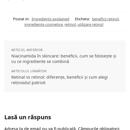
Postat in:
Ingredients explained
Eticheta:
beneficii retinol
,
ingrediente cosmetice
,
retinol
,
utilizare retinol
ARTICOL ANTERIOR
Niacinamida în skincare: beneficii, cum se folosește și
cu ce ingrediente se combină
ARTICOLUL URMĂTOR
Retinal vs retinol: diferențe, beneficii și cum alegi
retinoidul potrivit
Lasă un răspuns
Adresa ta de email nu va fi publicată.
Câmpurile obligatorii