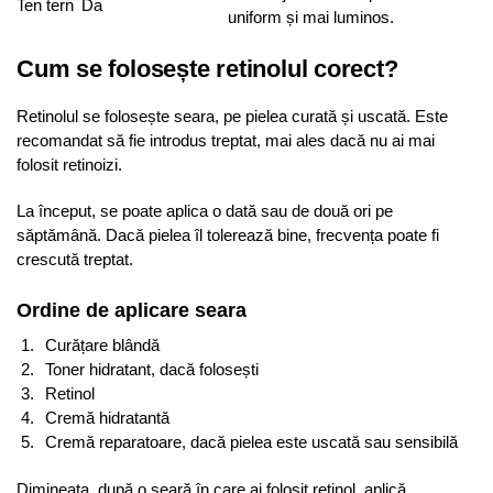
Ten tern
Da
uniform și mai luminos.
Cum se folosește retinolul corect?
Retinolul se folosește seara, pe pielea curată și uscată. Este
recomandat să fie introdus treptat, mai ales dacă nu ai mai
folosit retinoizi.
La început, se poate aplica o dată sau de două ori pe
săptămână. Dacă pielea îl tolerează bine, frecvența poate fi
crescută treptat.
Ordine de aplicare seara
Curățare blândă
Toner hidratant, dacă folosești
Retinol
Cremă hidratantă
Cremă reparatoare, dacă pielea este uscată sau sensibilă
Dimineața, după o seară în care ai folosit retinol, aplică