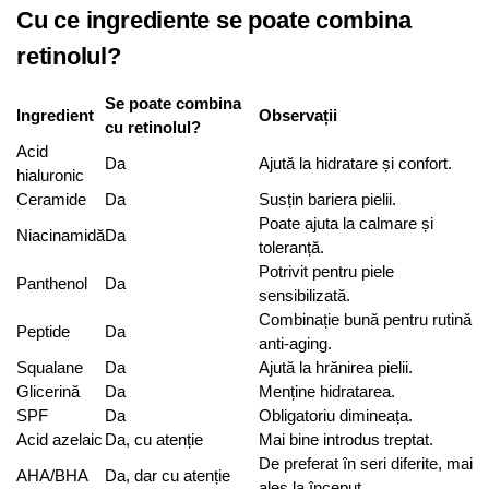
Cu ce ingrediente se poate combina
retinolul?
Se poate combina
Ingredient
Observații
cu retinolul?
Acid
Da
Ajută la hidratare și confort.
hialuronic
Ceramide
Da
Susțin bariera pielii.
Poate ajuta la calmare și
Niacinamidă
Da
toleranță.
Potrivit pentru piele
Panthenol
Da
sensibilizată.
Combinație bună pentru rutină
Peptide
Da
anti-aging.
Squalane
Da
Ajută la hrănirea pielii.
Glicerină
Da
Menține hidratarea.
SPF
Da
Obligatoriu dimineața.
Acid azelaic
Da, cu atenție
Mai bine introdus treptat.
De preferat în seri diferite, mai
AHA/BHA
Da, dar cu atenție
ales la început.