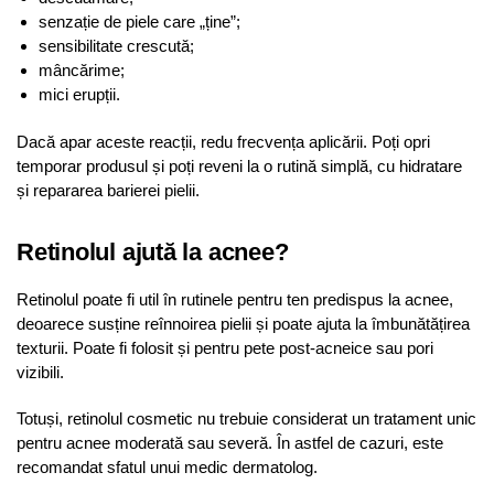
senzație de piele care „ține”;
sensibilitate crescută;
mâncărime;
mici erupții.
Dacă apar aceste reacții, redu frecvența aplicării. Poți opri
temporar produsul și poți reveni la o rutină simplă, cu hidratare
și repararea barierei pielii.
Retinolul ajută la acnee?
Retinolul poate fi util în rutinele pentru ten predispus la acnee,
deoarece susține reînnoirea pielii și poate ajuta la îmbunătățirea
texturii. Poate fi folosit și pentru pete post-acneice sau pori
vizibili.
Totuși, retinolul cosmetic nu trebuie considerat un tratament unic
pentru acnee moderată sau severă. În astfel de cazuri, este
recomandat sfatul unui medic dermatolog.