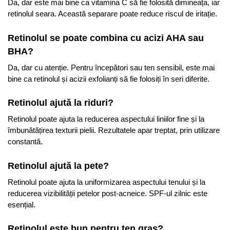
Da, dar este mai bine ca vitamina C să fie folosită dimineața, iar
retinolul seara. Această separare poate reduce riscul de iritație.
Retinolul se poate combina cu acizi AHA sau
BHA?
Da, dar cu atenție. Pentru începători sau ten sensibil, este mai
bine ca retinolul și acizii exfolianți să fie folosiți în seri diferite.
Retinolul ajută la riduri?
Retinolul poate ajuta la reducerea aspectului liniilor fine și la
îmbunătățirea texturii pielii. Rezultatele apar treptat, prin utilizare
constantă.
Retinolul ajută la pete?
Retinolul poate ajuta la uniformizarea aspectului tenului și la
reducerea vizibilității petelor post-acneice. SPF-ul zilnic este
esențial.
Retinolul este bun pentru ten gras?