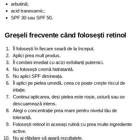
arbutină;
acid tranexamic;
SPF 30 sau SPF 50.
Greșeli frecvente când folosești retinol
Îl folosești în fiecare seară de la început.
Aplici prea mult produs.
Îl combini imediat cu acizi exfolianți puternici.
Nu folosești cremă hidratantă.
Nu aplici SPF dimineața.
Îl aplici pe pielea umedă, ceea ce poate crește riscul de
iritație.
Continui aplicarea, deși pielea este roșie, ustură sau se
descuamează intens.
Alegi o concentrație prea mare pentru nivelul tău de
toleranță.
Folosești retinol în aceeași rutină cu prea multe ingrediente
active.
Nu ai răbdare să apară rezultatele.