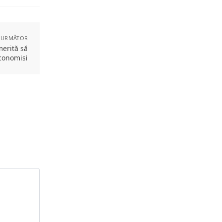
 URMĂTOR
merită să
economisi