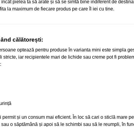
fel încât pielea ta să arate și să se simtă bine indiferent de destina
fita la maximum de fiecare produs pe care îl iei cu tine.
ând călătorești:
persoane optează pentru produse în varianta mini este simpla ge
stricte, iar recipientele mari de lichide sau creme pot fi proble
:
urință
permit și un consum mai eficient. În loc să cari o sticlă mare p
le sau o săptămână și apoi să le schimbi sau să le reumpli, în func