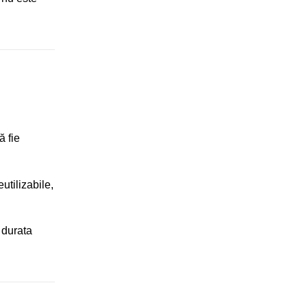
ă fie
utilizabile,
 durata