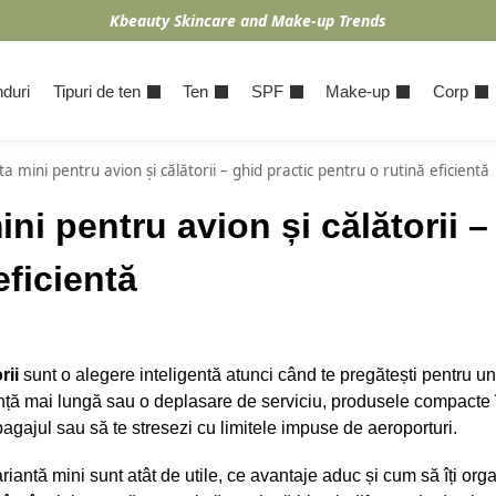
Kbeauty Skincare and Make-up Trends
duri
Tipuri de ten
Ten
SPF
Make-up
Corp
a mini pentru avion și călătorii – ghid practic pentru o rutină eficientă
ni pentru avion și călătorii –
eficientă
rii
sunt o alegere inteligentă atunci când te pregătești pentru u
nță mai lungă sau o deplasare de serviciu, produsele compacte î
 bagajul sau să te stresezi cu limitele impuse de aeroporturi.
riantă mini sunt atât de utile, ce avantaje aduc și cum să îți org