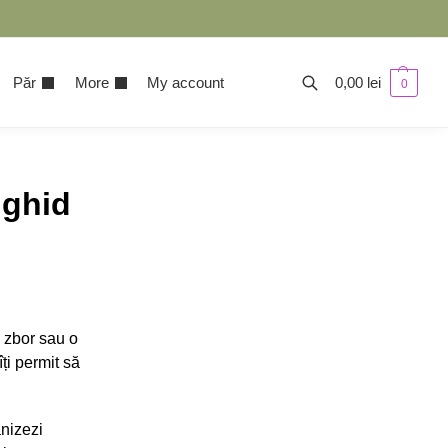
Păr
More
My account
0,00
lei
0
 ghid
n zbor sau o
ți permit să
anizezi