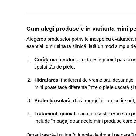
Cum alegi produsele în varianta mini p
Alegerea produselor potrivite începe cu evaluarea nev
esențiali din rutina ta zilnică. Iată un mod simplu de
Curățarea tenului:
acesta este primul pas și un
tipului tău de piele.
Hidratarea:
indiferent de vreme sau destinație,
mini poate face diferența între o piele uscată ș
Protecția solară:
dacă mergi într-un loc însorit
Tratament special:
dacă folosești seruri sau 
include în bagaj doar acele mini produse care ch
Organizează-ți rutina în funcție de timpul pe care î