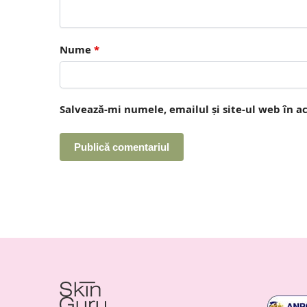
Nume
*
Salvează-mi numele, emailul și site-ul web în a