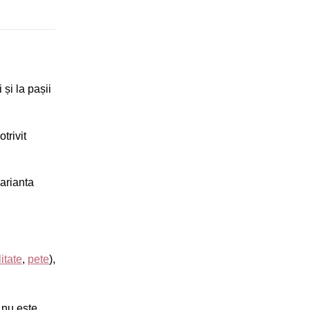
și la pașii
otrivit
arianta
itate
,
pete
),
 nu este