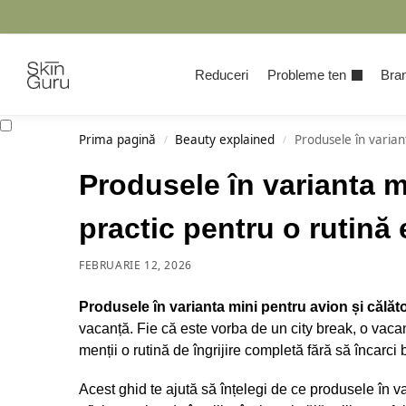
Cauta
Reduceri
Probleme ten
Bran
Prima pagină
Beauty explained
Produsele în variant
/
/
Produsele în varianta mi
practic pentru o rutină 
FEBRUARIE 12, 2026
Produsele în varianta mini pentru avion și călăto
vacanță. Fie că este vorba de un city break, o vaca
menții o rutină de îngrijire completă fără să încarci
Acest ghid te ajută să înțelegi de ce produsele în va