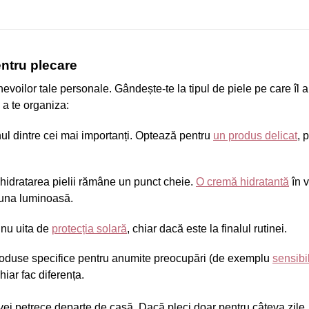
entru plecare
oilor tale personale. Gândește-te la tipul de piele pe care îl ai 
 a te organiza:
ul dintre cei mai importanți. Optează pentru
un produs delicat
, p
 hidratarea pielii rămâne un punct cheie.
O cremă hidratantă
în v
i una luminoasă.
, nu uita de
protecția solară
, chiar dacă este la finalul rutinei.
produse specifice pentru anumite preocupări (de exemplu
sensibil
iar fac diferența.
l vei petrece departe de casă. Dacă pleci doar pentru câteva zile,