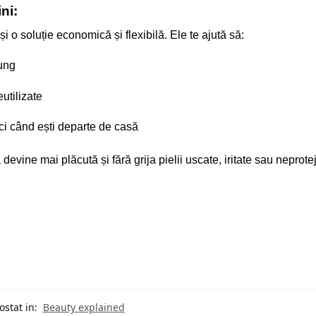
ni:
i o soluție economică și flexibilă. Ele te ajută să:
lung
utilizate
unci când ești departe de casă
 devine mai plăcută și fără grija pielii uscate, iritate sau neprote
ostat in:
Beauty explained