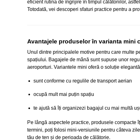
eficient rutina de îngrijire în timpul călătoriilor, ast
Totodată, vei descoperi sfaturi practice pentru a pro
Avantajele produselor în varianta mini c
Unul dintre principalele motive pentru care multe 
spațiului. Bagajele de mână sunt supuse unor reguli 
aeroporturi. Variantele mini oferă o soluție elegantă
sunt conforme cu regulile de transport aerian
ocupă mult mai puțin spațiu
te ajută să îți organizezi bagajul cu mai multă uș
Pe lângă aspectele practice, produsele compacte îți 
termini, poți folosi mini-versiunile pentru câteva zi
tău de ten și de perioada de călătorie.