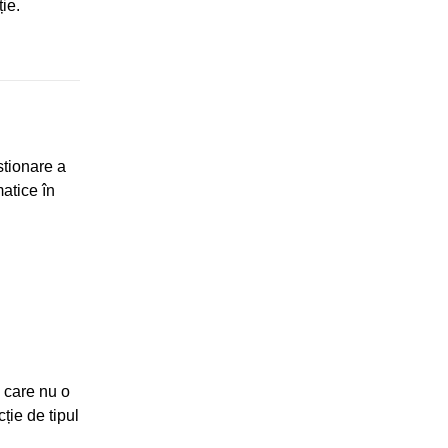
ție.
stionare a
matice în
e care nu o
ție de tipul