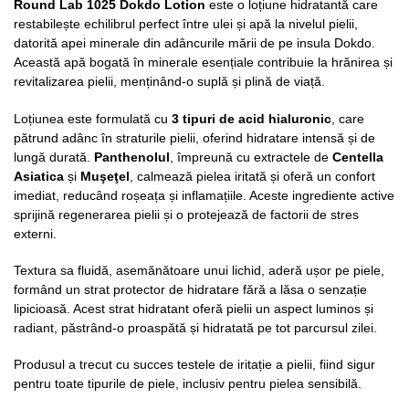
Round Lab 1025 Dokdo Lotion
este o lo
țiune hidratantă care
restabilește echilibrul perfect între ulei ș
i ap
ă la nivelul pielii,
datorită apei minerale din adâncurile mării de pe insula Dokdo.
Această apă bogată î
n minerale esen
țiale contribuie la hrănirea și
revitalizarea pielii, menținând-o suplă și plină
de via
ță.
Loțiunea este formulată cu
3 tipuri de acid hialuronic
, care
pă
trund ad
â
nc
în straturile pielii, oferind hidratare intensă și de
lungă
durat
ă.
Panthenolul
, împreună cu extractele de
Centella
Asiatica
și
Muşeţel
, calmează pielea iritată ș
i ofer
ă un confort
imediat, reducând roșeața ș
i inflama
țiile. Aceste ingrediente active
sprijină regenerarea pielii și o protejează de factorii de stres
externi.
Textura sa fluidă, asemănătoare unui lichid, aderă ușor pe piele,
formând un strat protector de hidratare fără a lă
sa o senza
ție
lipicioasă. Acest strat hidratant oferă pielii un aspect luminos ș
i
radiant, p
ăstrând-o proaspătă și hidratată pe tot parcursul zilei.
Produsul a trecut cu succes testele de iritație a pielii, fiind sigur
pentru toate tipurile de piele, inclusiv pentru pielea sensibilă.