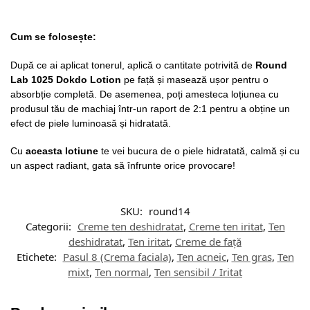
Cum se folosește:
După ce ai aplicat tonerul, aplică o cantitate potrivită de
Round
Lab 1025 Dokdo Lotion
pe față și masează ușor pentru o
absorbț
ie complet
ă. De asemenea, poți amesteca loțiunea cu
produsul tău de machiaj într-un raport de 2:1 pentru a obține un
efect de piele luminoasă și hidratată.
Cu
aceasta lotiune
te vei bucura de o piele hidratată
, calm
ă și cu
un aspect radiant, gata să înfrunte orice provocare!
SKU:
round14
Categorii:
Creme ten deshidratat
,
Creme ten iritat
,
Ten
deshidratat
,
Ten iritat
,
Creme de față
Etichete:
Pasul 8 (Crema faciala)
,
Ten acneic
,
Ten gras
,
Ten
mixt
,
Ten normal
,
Ten sensibil / Iritat