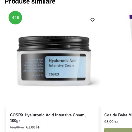
Produse similare
-42%
COSRX Hyaluronic Acid intensive Cream,
Cos de Baha M
100gr
68,00
lei
63,00
lei
109,00
lei