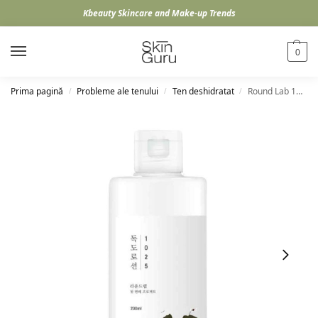
Kbeauty Skincare and Make-up Trends
0
Prima pagină
Probleme ale tenului
Ten deshidratat
Round Lab 1025 Dokdo Lotion, 200ml
/
/
/