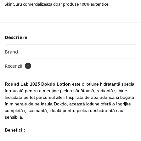
SkinGuru comercializeaza doar produse 100% autentice
Descriere
Brand
Recenzii
1
Round Lab 1025 Dokdo Lotion
este
o lo
țiune hidratantă special
formulată pentru a menține pielea sănătoasă
, radiant
ă și bine
hidratată pe tot parcursul zilei. Inspirată
de apa ad
âncă și bogată
în minerale de pe insula Dokdo, această loțiune oferă o îngrijire
completă ș
i calmant
ă, ideală pentru pielea deshidratată sau
sensibilă.
Beneficii: