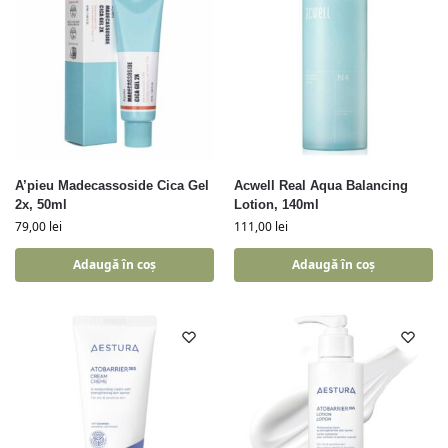
A’pieu Madecassoside Cica Gel
Acwell Real Aqua Balancing
2x, 50ml
Lotion, 140ml
79,00
lei
111,00
lei
Adaugă în coș
Adaugă în coș