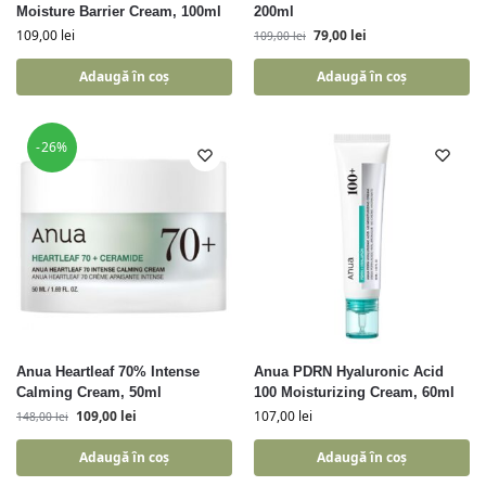
Moisture Barrier Cream, 100ml
200ml
109,00
lei
79,00
lei
109,00
lei
Adaugă în coș
Adaugă în coș
-26%
Anua Heartleaf 70% Intense
Anua PDRN Hyaluronic Acid
Calming Cream, 50ml
100 Moisturizing Cream, 60ml
109,00
lei
107,00
lei
148,00
lei
Adaugă în coș
Adaugă în coș