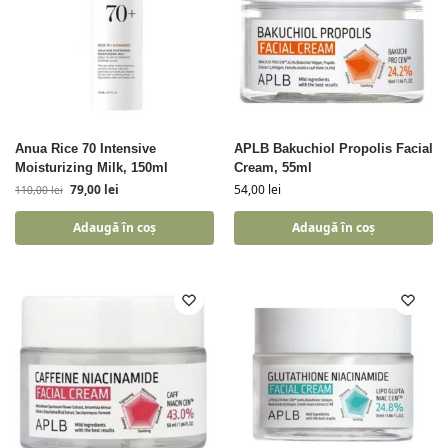
Anua Rice 70 Intensive
APLB Bakuchiol Propolis Facial
Moisturizing Milk, 150ml
Cream, 55ml
79,00
lei
54,00
lei
110,00
lei
Adaugă în coș
Adaugă în coș