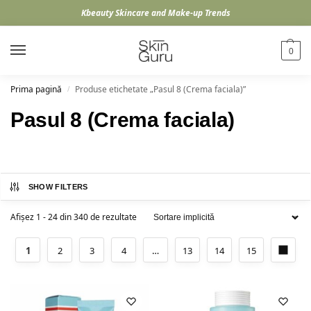
Kbeauty Skincare and Make-up Trends
0
Prima pagină
Produse etichetate „Pasul 8 (Crema faciala)”
/
Pasul 8 (Crema faciala)
SHOW FILTERS
Afișez 1 - 24 din 340 de rezultate
1
2
3
4
…
13
14
15