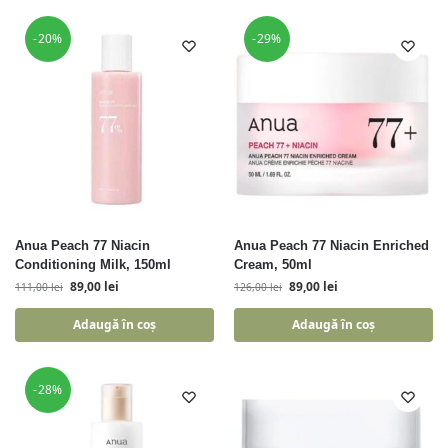
-20%
-29%
Anua Peach 77 Niacin
Anua Peach 77 Niacin Enriched
Conditioning Milk, 150ml
Cream, 50ml
89,00
lei
89,00
lei
111,00
lei
126,00
lei
Adaugă în coș
Adaugă în coș
-28%