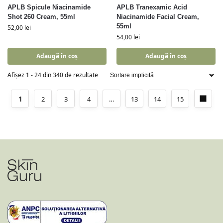
APLB Spicule Niacinamide
APLB Tranexamic Acid
Shot 260 Cream, 55ml
Niacinamide Facial Cream,
55ml
52,00
lei
54,00
lei
Adaugă în coș
Adaugă în coș
Afișez 1 - 24 din 340 de rezultate
1
2
3
4
…
13
14
15