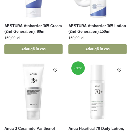
AESTURA Atobarrier 365 Cream
AESTURA Atobarrier 365 Lotion
(2nd Generation), 80ml
(2nd Generation),150ml
169,00
lei
169,00
lei
Adaugă în coș
Adaugă în coș
-28%
Anua 3 Ceramide Panthenol
Anua Heartleaf 70 Daily Lotion,