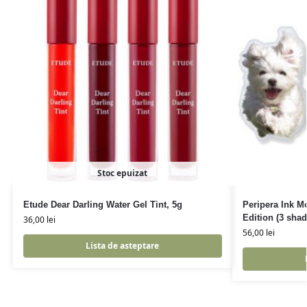
Stoc epuizat
Etude Dear Darling Water Gel Tint, 5g
Peripera Ink M
Edition (3 shad
36,00
lei
56,00
lei
Lista de asteptare