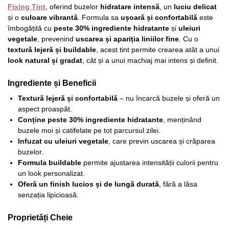
Fixing Tint
, oferind buzelor
hidratare intensă
, un
luciu delicat
și o
culoare vibrantă
. Formula sa
ușoară și confortabilă
este
îmbogățită cu
peste 30% ingrediente hidratante
și
uleiuri
vegetale
, prevenind
uscarea și apariția liniilor fine
. Cu o
textură lejeră și buildable
, acest tint permite crearea atât a unui
look natural și gradat
, cât și a unui machiaj mai intens și definit.
Ingrediente și Beneficii
Textură lejeră și confortabilă
– nu încarcă buzele și oferă un
aspect proaspăt.
Conține peste 30% ingrediente hidratante
, menținând
buzele moi și catifelate pe tot parcursul zilei.
Infuzat cu uleiuri vegetale
, care previn uscarea și crăparea
buzelor.
Formula buildable
permite ajustarea intensității culorii pentru
un look personalizat.
Oferă un finish lucios și de lungă durată
, fără a lăsa
senzația lipicioasă.
Proprietăți Cheie