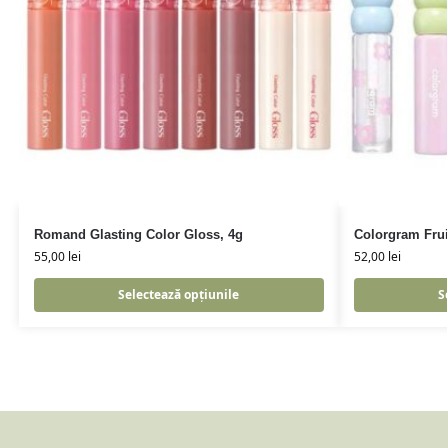
Romand Glasting Color Gloss, 4g
Colorgram Frui
55,00
lei
52,00
lei
Selectează opțiunile
S