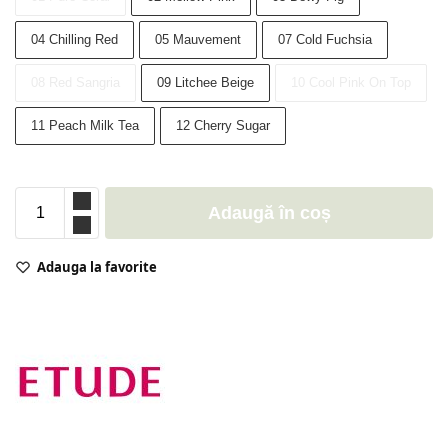
04 Chilling Red
05 Mauvement
07 Cold Fuchsia
08 Red Sangria
09 Litchee Beige
10 Cool Pink On Top
11 Peach Milk Tea
12 Cherry Sugar
Adaugă în coș
Adauga la favorite