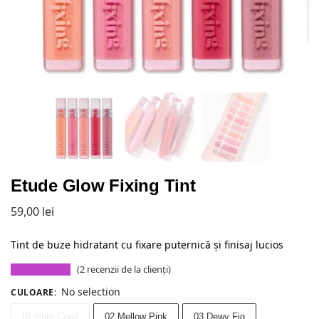
Etude Glow Fixing Tint
59,00
lei
Tint de buze hidratant cu fixare puternică și finisaj lucios
(
2
recenzii de la clienți)
No selection
CULOARE
:
01 Pure Coral
02 Mellow Pink
03 Dewy Fig