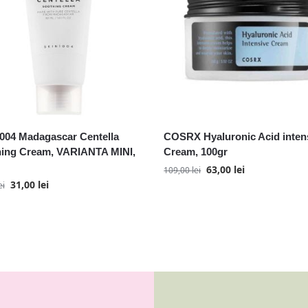
004 Madagascar Centella
COSRX Hyaluronic Acid inten
ing Cream, VARIANTA MINI,
Cream, 100gr
63,00
lei
109,00
lei
31,00
lei
ei