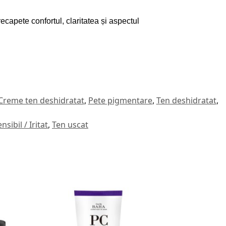
ecapete confortul, claritatea și aspectul
Creme ten deshidratat
,
Pete pigmentare
,
Ten deshidratat
,
nsibil / Iritat
,
Ten uscat