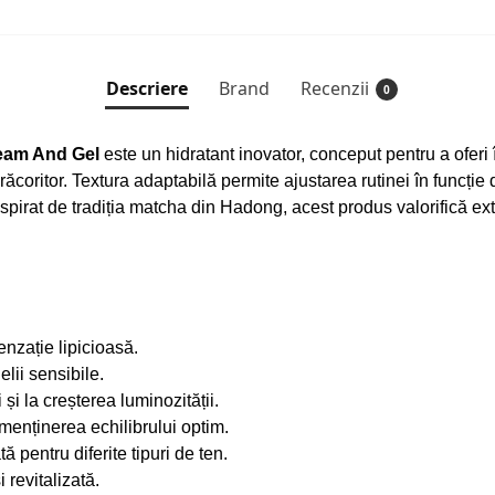
Descriere
Brand
Recenzii
0
eam And Gel
este un hidratant inovator, conceput pentru a oferi î
ăcoritor. Textura adaptabilă permite ajustarea rutinei în funcție d
Inspirat de tradiția matcha din Hadong, acest produs valorifică ex
enzație lipicioasă.
elii sensibile.
și la creșterea luminozității.
a menținerea echilibrului optim.
 pentru diferite tipuri de ten.
revitalizată.