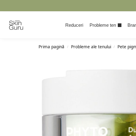
Cauta
Reduceri
Probleme ten
Bran
Prima pagină
Probleme ale tenului
Pete pig
/
/