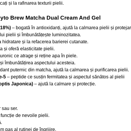
i și la rafinarea texturii pielii.
Phyto Brew Matcha Dual Cream And Gel
,18%)
– bogată în antioxidanți, ajută la calmarea pielii și protejar
ui pielii și îmbunătățește luminozitatea.
 hidratare și la refacerea barierei cutanate.
i oferă elasticitate pielii.
ronic ce atrage și reține apa în piele.
i și îmbunătățirea aspectului acesteia.
nt puternic din matcha, ajută la calmarea și purificarea pielii.
e-5
– peptide ce susțin fermitatea și aspectul sănătos al pielii
optis Japonica)
– ajută la calmare și protecție.
 sau ser.
uncție de nevoile pielii.
.
m pas al rutinei de îngrijire.