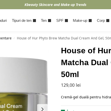
Kbeauty Skincare and Make-up Trends
duri
Tipuri de ten
Ten
SPF
Make-up
Corp
mentare
House of Hur Phyto Brew Matcha Dual Cream And Gel, 50
/
House of Hu
Matcha Dual
50ml
129,00
lei
Cremă-gel duală pentru hidrat