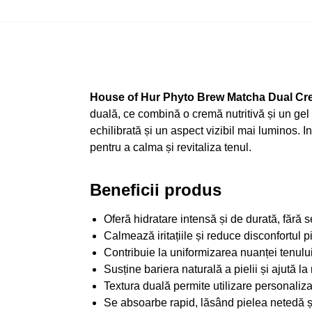
House of Hur Phyto Brew Matcha Dual Cr
duală, ce combină o cremă nutritivă și un gel r
echilibrată și un aspect vizibil mai luminos. 
pentru a calma și revitaliza tenul.
Beneficii produs
Oferă hidratare intensă și de durată, fără s
Calmează iritațiile și reduce disconfortul pi
Contribuie la uniformizarea nuanței tenului 
Susține bariera naturală a pielii și ajută l
Textura duală permite utilizare personalizată
Se absoarbe rapid, lăsând pielea netedă și 