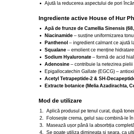
Ajută la reducerea aspectului de pori încărcaț
Ingrediente active House of Hur 
Apă de frunze de Camellia Sinensis (68
Niacinamide
– susține uniformizarea tonul
Panthenol
– ingredient calmant ce ajută la
Squalane
– emolient ce menține hidratarea ș
Sodium Hyaluronate
– formă de acid hialu
Adenosine
– contribuie la netezirea pieli
Epigallocatechin Gallate (EGCG) – antioxida
Acetyl Tetrapeptide-2 & SH-Decapeptid
Extracte botanice (Melia Azadirachta, C
Mod de utilizare
Aplică produsul pe tenul curat, după toner
Folosește crema, gelul sau combină-le în f
Masează ușor până la absorbția completă
Se poate utiliza dimineața și seara, ca ulti