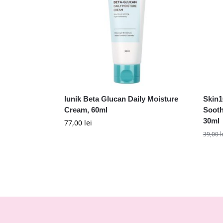
Iunik Beta Glucan Daily Moisture
Skin1
Cream, 60ml
Sooth
30ml
77,00
lei
39,00
l