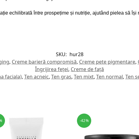
 echilibrată între prospețime și nutriție, ajutând pielea să își r
SKU:
hur28
ging
,
Creme barieră compromisă
,
Creme pete pigmentare
,
Îngrijirea feței
,
Creme de față
a faciala)
,
Ten acneic
,
Ten gras
,
Ten mixt
,
Ten normal
,
Ten se
%
-42%