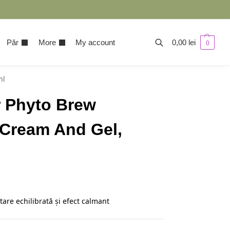
Păr
More
My account
0,00
lei
0
ml
r Phyto Brew
 Cream And Gel,
are echilibrată și efect calmant