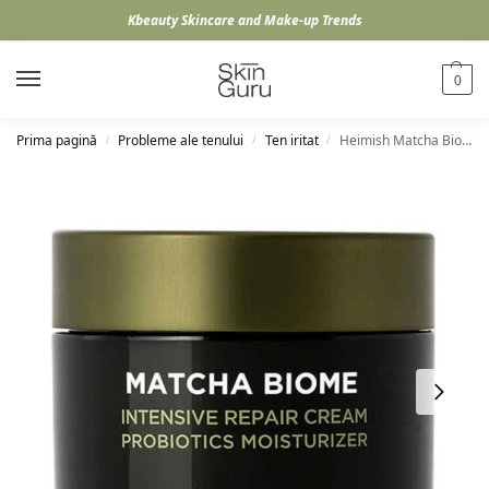
Kbeauty Skincare and Make-up Trends
0
Prima pagină
Probleme ale tenului
Ten iritat
Heimish Matcha Biome Intensive Repair Cream, 50ml
/
/
/