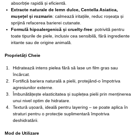
absorbție rapidă și eficientă.
Extracte naturale de lemn dulce, Centella Asiatica,
mușețel și rozmarin
: calmează iritațiile, reduc roșeața și
sprijină refacerea barierei cutanate.
Formulă hipoalergenică și cruelty-free
: potrivită pentru
toate tipurile de piele, inclusiv cea sensibilă, fără ingrediente
iritante sau de origine animală.
Proprietăți Cheie
Hidratează intens pielea fără să lase un film gras sau
încărcat.
Fortifică bariera naturală a pielii, protejând-o împotriva
agresiunilor externe.
Îmbunătățește elasticitatea și suplețea pielii prin menținerea
unui nivel optim de hidratare.
Textură ușoară, ideală pentru layering – se poate aplica în
straturi pentru o protecție suplimentară împotriva
deshidratării.
Mod de Utilizare