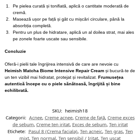
Pe pielea curată și tonifiată, aplică o cantitate moderată de
cremă.
Masează ușor pe față și gât cu mișcări circulare, până la
absorbția completă.
Pentru un plus de hidratare, aplică un al doilea strat, mai ales
pe zonele foarte uscate sau sensibile.
Concluzie
Oferă-i pielii tale îngrijirea intensivă de care are nevoie cu
Heimish Matcha Biome Intensive Repair Cream
și bucură-te de
un ten vizibil mai hidratat, protejat și revitalizat.
Frumusețea
autentică începe cu o piele sănătoasă, îngrijită și bine
echilibrată.
SKU:
heimish18
Categorii:
Acnee
,
Creme acnee
,
Creme de față
,
Creme exces
de sebum
,
Creme ten iritat
,
Exces de sebum
,
Ten iritat
Etichete:
Pasul 8 (Crema faciala)
,
Ten acneic
,
Ten gras
,
Ten
mixt
,
Ten normal
,
Ten sensibil / Iritat
,
Ten uscat