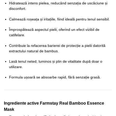
Hidratează intens pielea, reducând senzația de uscăciune și
disconfort.
Calmează roșeața și iritațiile, fiind ideală pentru tenul sensibil.
Împrospătează aspectul pielii, oferind un efect vizibil de
catifelare.
Contribuie la refacerea barierei de protecție a pielii datorită
extractului natural de bambus.
Lasă tenul neted, luminos și plin de vitalitate după doar o
utilizare.
Formula ușoară se absoarbe rapid, fără senzație grasă.
Ingrediente active
Farmstay Real Bamboo Essence
Mask