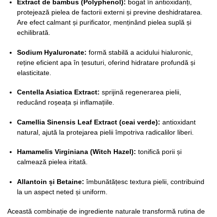
Extract de bambus (Polyphenol):
bogat în antioxidanți,
protejează pielea de factorii externi și previne deshidratarea.
Are efect calmant și purificator, menținând pielea suplă și
echilibrată.
Sodium Hyaluronate:
formă stabilă a acidului hialuronic,
reține eficient apa în țesuturi, oferind hidratare profundă și
elasticitate.
Centella Asiatica Extract:
sprijină regenerarea pielii,
reducând roșeața și inflamațiile.
Camellia Sinensis Leaf Extract (ceai verde):
antioxidant
natural, ajută la protejarea pielii împotriva radicalilor liberi.
Hamamelis Virginiana (Witch Hazel):
tonifică porii și
calmează pielea iritată.
Allantoin și Betaine:
îmbunătățesc textura pielii, contribuind
la un aspect neted și uniform.
Această combinație de ingrediente naturale transformă rutina de