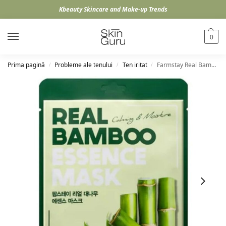
Kbeauty Skincare and Make-up Trends
0
Prima pagină
Probleme ale tenului
Ten iritat
Farmstay Real Bamboo Essence Mask, 23ml
/
/
/