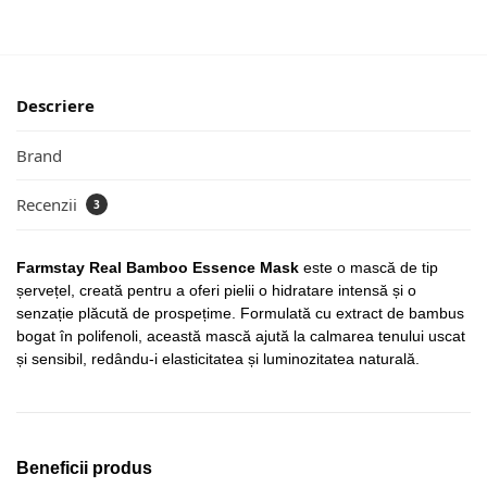
Descriere
Brand
Recenzii
3
Farmstay Real Bamboo Essence Mask
este o mască de tip
șervețel, creată pentru a oferi pielii o hidratare intensă și o
senzație plăcută de prospețime. Formulată cu extract de bambus
bogat în polifenoli, această mască ajută la calmarea tenului uscat
și sensibil, redându-i elasticitatea și luminozitatea naturală.
Beneficii produs