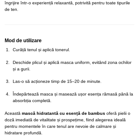
îngrijire într-o experiență relaxantă, potrivită pentru toate tipurile
de ten.
Mod de utilizare
Curăță tenul și aplică tonerul.
Deschide plicul și aplică masca uniform, evitând zona ochilor
și a gurii.
Las-o să acționeze timp de 15–20 de minute.
Îndepărtează masca și masează ușor esența rămasă până la
absorbția completă.
Această
mască hidratantă cu esență de bambus
oferă pielii o
doză imediată de vitalitate și prospețime, fiind alegerea ideală
pentru momentele în care tenul are nevoie de calmare și
hidratare profundă.