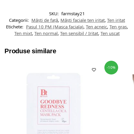
SKU:
farmstay21
Categorii:
Măști de față
,
Măști faciale ten iritat
,
Ten iritat
Etichete:
Pasul 10 PM (Masca faciala)
,
Ten acneic
,
Ten gras
,
Ten mixt
,
Ten normal
,
Ten sensibil / Iritat
,
Ten uscat
Produse similare
-10%