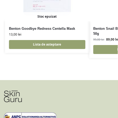
Stoc epuizat
Benton Goodbye Redness Centella Mask
Benton Snail 
50g
13,00
lei
89,00
le
99,00
lei
Lista de asteptare