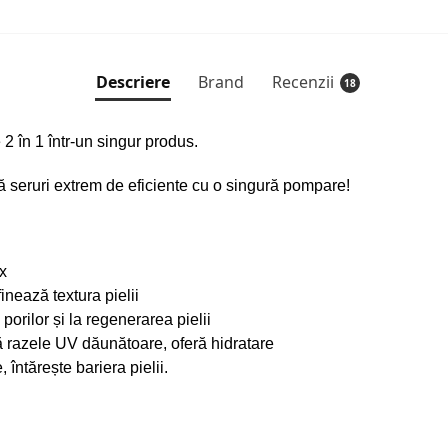
Descriere
Brand
Recenzii
18
 2 în 1 într-un singur produs.
seruri extrem de eficiente cu o singură pompare!
x
inează textura pielii
orilor și la regenerarea pielii
ă razele UV dăunătoare, oferă hidratare
întărește bariera pielii.