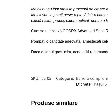
Melcii nu au fost raniti in procesul de creare 
Melcii sunt așezați peste o plasă într-o cameră
există niciun proces extern aplicat pentru a 
Cum se utilizează COSRX Advanced Snail 
Pompați o cantitate adecvată, amestecați cele 
Daca ai tenul gras, mixt, acneic, iti recoma
SKU:
csr05
Categorii:
Barieră comprom
Etichete:
Pasul 5
Produse similare