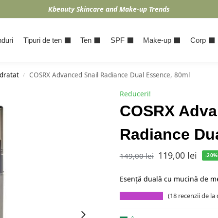
Kbeauty Skincare and Make-up Trends
duri
Tipuri de ten
Ten
SPF
Make-up
Corp
dratat
COSRX Advanced Snail Radiance Dual Essence, 80ml
/
Reduceri!
COSRX Advan
Radiance Dua
119,00
lei
149,00
lei
-20%
Esență duală cu mucină de mel
(
18
recenzii de la c