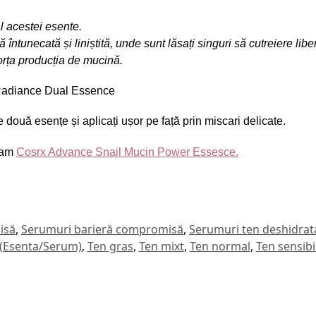
al acestei esente.
 întunecată și liniștită, unde sunt lăsați singuri să cutreiere lib
forța producția de mucină.
Radiance Dual Essence
două esențe și aplicați ușor pe față prin miscari delicate.
ndam
Cosrx Advance Snail Mucin Power Essesce.
isă
,
Serumuri barieră compromisă
,
Serumuri ten deshidrat
 (Esenta/Serum)
,
Ten gras
,
Ten mixt
,
Ten normal
,
Ten sensibil