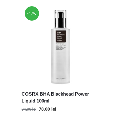
-17%
COSRX BHA Blackhead Power
Liquid,100ml
78,00
lei
94,00
lei