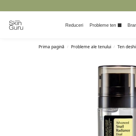
Cauta
Reduceri
Probleme ten
Bran
Prima pagină
Probleme ale tenului
Ten deshi
/
/