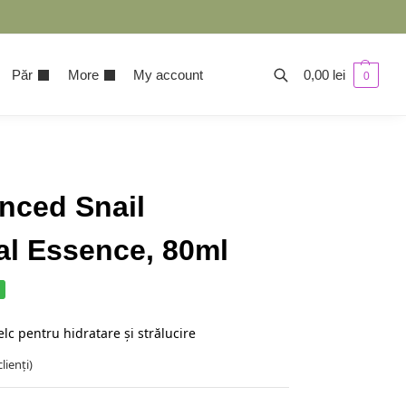
Păr
More
My account
0,00
lei
0
ced Snail
l Essence, 80ml
c pentru hidratare și strălucire
lienți)