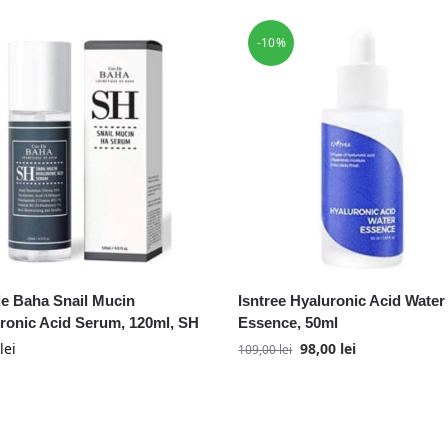
-10%
e Baha Snail Mucin
Isntree Hyaluronic Acid Water
ronic Acid Serum, 120ml, SH
Essence, 50ml
lei
98,00
lei
109,00
lei