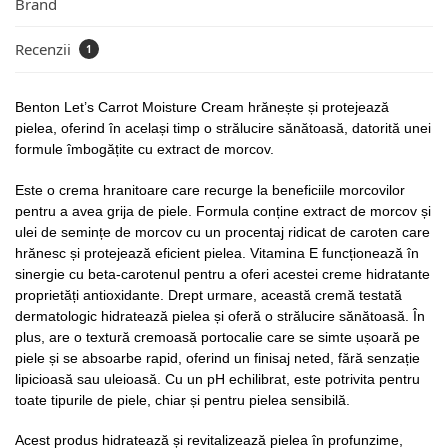
Brand
Recenzii
1
Benton Let’s Carrot Moisture Cream hrănește și protejează
pielea, oferind în același timp o strălucire sănătoasă, datorită unei
formule îmbogățite cu extract de morcov.
Este o crema hranitoare care recurge la beneficiile morcovilor
pentru a avea grija de piele. Formula conține extract de morcov și
ulei de semințe de morcov cu un procentaj ridicat de caroten care
hrănesc și protejează eficient pielea. Vitamina E funcționează în
sinergie cu beta-carotenul pentru a oferi acestei creme hidratante
proprietăți antioxidante. Drept urmare, această cremă testată
dermatologic hidratează pielea și oferă o strălucire sănătoasă. În
plus, are o textură cremoasă portocalie care se simte ușoară pe
piele și se absoarbe rapid, oferind un finisaj neted, fără senzație
lipicioasă sau uleioasă. Cu un pH echilibrat, este potrivita pentru
toate tipurile de piele, chiar și pentru pielea sensibilă.
Acest produs hidratează și revitalizează pielea în profunzime,