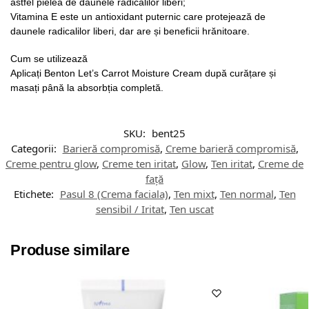
astfel pielea de daunele radicalilor liberi;
Vitamina E este un antioxidant puternic care protejează de
daunele radicalilor liberi, dar are și beneficii hrănitoare.
Cum se utilizează
Aplicați Benton Let’s Carrot Moisture Cream după curățare și
masați până la absorbția completă.
SKU:
bent25
Categorii:
Barieră compromisă
,
Creme barieră compromisă
,
Creme pentru glow
,
Creme ten iritat
,
Glow
,
Ten iritat
,
Creme de
față
Etichete:
Pasul 8 (Crema faciala)
,
Ten mixt
,
Ten normal
,
Ten
sensibil / Iritat
,
Ten uscat
Produse similare