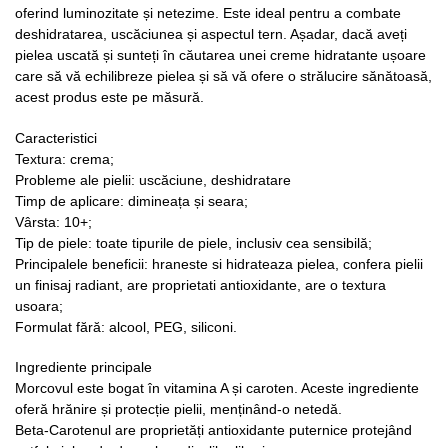
oferind luminozitate și netezime. Este ideal pentru a combate
deshidratarea, uscăciunea și aspectul tern. Așadar, dacă aveți
pielea uscată și sunteți în căutarea unei creme hidratante ușoare
care să vă echilibreze pielea și să vă ofere o strălucire sănătoasă,
acest produs este pe măsură.
Caracteristici
Textura: crema;
Probleme ale pielii: uscăciune, deshidratare
Timp de aplicare: dimineața și seara;
Vârsta: 10+;
Tip de piele: toate tipurile de piele, inclusiv cea sensibilă;
Principalele beneficii: hraneste si hidrateaza pielea, confera pielii
un finisaj radiant, are proprietati antioxidante, are o textura
usoara;
Formulat fără: alcool, PEG, siliconi.
Ingrediente principale
Morcovul este bogat în vitamina A și caroten. Aceste ingrediente
oferă hrănire și protecție pielii, menținând-o netedă.
Beta-Carotenul are proprietăți antioxidante puternice protejând