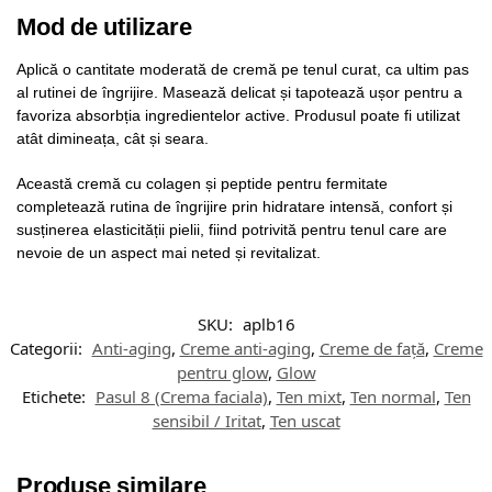
Mod de utilizare
Aplică o cantitate moderată de cremă pe tenul curat, ca ultim pas
al rutinei de îngrijire. Masează delicat și tapotează ușor pentru a
favoriza absorbția ingredientelor active. Produsul poate fi utilizat
atât dimineața, cât și seara.
Această cremă cu colagen și peptide pentru fermitate
completează rutina de îngrijire prin hidratare intensă, confort și
susținerea elasticității pielii, fiind potrivită pentru tenul care are
nevoie de un aspect mai neted și revitalizat.
SKU:
aplb16
Categorii:
Anti-aging
,
Creme anti-aging
,
Creme de față
,
Creme
pentru glow
,
Glow
Etichete:
Pasul 8 (Crema faciala)
,
Ten mixt
,
Ten normal
,
Ten
sensibil / Iritat
,
Ten uscat
Produse similare