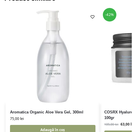
-42%
Aromatica Organic Aloe Vera Gel, 300ml
COSRX Hyaluro
100gr
75,00
lei
63,00
l
109,00
lei
Adaugă în coș