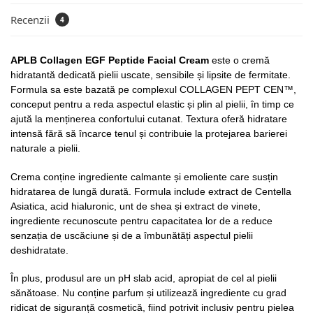
Recenzii
4
APLB Collagen EGF Peptide Facial Cream
este o cremă
hidratantă dedicată pielii uscate, sensibile și lipsite de fermitate.
Formula sa este bazată pe complexul COLLAGEN PEPT CEN™,
conceput pentru a reda aspectul elastic și plin al pielii, în timp ce
ajută la menținerea confortului cutanat. Textura oferă hidratare
intensă fără să încarce tenul și contribuie la protejarea barierei
naturale a pielii.
Crema conține ingrediente calmante și emoliente care susțin
hidratarea de lungă durată. Formula include extract de Centella
Asiatica, acid hialuronic, unt de shea și extract de vinete,
ingrediente recunoscute pentru capacitatea lor de a reduce
senzația de uscăciune și de a îmbunătăți aspectul pielii
deshidratate.
În plus, produsul are un pH slab acid, apropiat de cel al pielii
sănătoase. Nu conține parfum și utilizează ingrediente cu grad
ridicat de siguranță cosmetică, fiind potrivit inclusiv pentru pielea