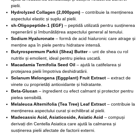
pielii.
Hydrolyzed Collagen (2,000ppm)
– contribuie la menținerea
aspectului elastic și suplu al pielii.
sh-Oligopeptide-1 (EGF)
– peptidă utilizată pentru susținerea
regenerării și îmbunătățirea aspectului general al tenului.
Sodium Hyaluronate
– formă de acid hialuronic care atrage și
menține apa în piele pentru hidratare intensă.
Butyrospermum Parkii (Shea) Butter
– unt de shea cu rol
nutritiv și emolient, ideal pentru pielea uscată.
Macadamia Ternifolia Seed Oil
– ajută la catifelarea și
protejarea pielii împotriva deshidratării.
Solanum Melongena (Eggplant) Fruit Extract
– extract de
vinete cu proprietăți antioxidante și hidratante.
Beta-Glucan
– ingredient cu efect calmant și protector pentru
pielea sensibilă.
Melaleuca Alternifolia (Tea Tree) Leaf Extract
– contribuie la
menținerea aspectului curat și echilibrat al pielii.
Madecassic Acid, Asiaticoside, Asiatic Acid
– compuși
derivați din Centella Asiatica care ajută la calmarea și
susținerea pielii afectate de factorii externi.