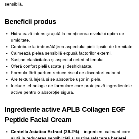
sensibilă.
Beneficii produs
Hidratează intens și ajută la menținerea nivelului optim de
umiditate.
Contribuie la îmbunătățirea aspectului pielii lipsite de fermitate.
Calmează pielea sensibilă expusă factorilor externi.
Susține elasticitatea și aspectul neted al tenului.
Oferă confort pielii uscate și deshidratate.
Formula fără parfum reduce riscul de disconfort cutanat.
Are textură lejeră și se absoarbe ușor în piele.
Include tehnologie de formulare care protejează ingredientele
active pentru o absorbție sigură.
Ingrediente active APLB Collagen EGF
Peptide Facial Cream
Centella Asiatica Extract (29.2%)
– ingredient calmant care
ajută la reducerea sensibilității și susține refacerea barierei