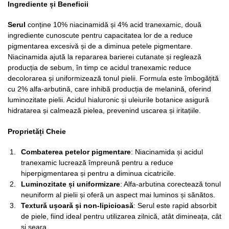
Ingrediente și Beneficii
Serul
conține 10% niacinamidă și 4% acid tranexamic, două
ingrediente cunoscute pentru capacitatea lor de a reduce
pigmentarea excesivă și de a diminua petele pigmentare.
Niacinamida ajută la repararea barierei cutanate și reglează
producția de sebum, în timp ce acidul tranexamic reduce
decolorarea și uniformizează tonul pielii. Formula este îmbogățită
cu 2% alfa-arbutină, care inhibă producția de melanină, oferind
luminozitate pielii. Acidul hialuronic și uleiurile botanice asigură
hidratarea și calmează pielea, prevenind uscarea și iritațiile.
Proprietăți Cheie
Combaterea petelor pigmentare
: Niacinamida și acidul
tranexamic lucrează împreună pentru a reduce
hiperpigmentarea și pentru a diminua cicatricile.
Luminozitate și uniformizare
: Alfa-arbutina corectează tonul
neuniform al pielii și oferă un aspect mai luminos și sănătos.
Textură ușoară și non-lipicioasă
: Serul este rapid absorbit
de piele, fiind ideal pentru utilizarea zilnică, atât dimineața, cât
și seara.