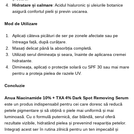
Hidratare și calmare
: Acidul hialuronic și uleiurile botanice
asigură confortul pielii și previn uscarea.
Mod de Utilizare
Aplicați câteva picături de ser pe zonele afectate sau pe
întreaga față, după curățare.
Masați delicat până la absorbția completă.
Utilizați serul dimineața și seara, înainte de aplicarea cremei
hidratante.
Dimineața, aplicați o protecție solară cu SPF 30 sau mai mare
pentru a proteja pielea de razele UV.
Concluzie
Anua Niacinamide 10% + TXA 4% Dark Spot Removing Serum
este un produs indispensabil pentru cei care doresc să reducă
petele pigmentare și să obțină o piele mai uniformă și mai
luminoasă. Cu o formulă puternică, dar blândă, serul oferă
rezultate vizibile, hidratând pielea și prevenind reapariția petelor.
Integrați acest ser în rutina zilnică pentru un ten impecabil și