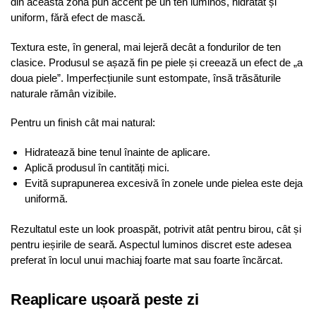
din această zonă pun accent pe un ten luminos, hidratat și
uniform, fără efect de mască.
Textura este, în general, mai lejeră decât a fondurilor de ten
clasice. Produsul se așază fin pe piele și creează un efect de „a
doua piele”. Imperfecțiunile sunt estompate, însă trăsăturile
naturale rămân vizibile.
Pentru un finish cât mai natural:
Hidratează bine tenul înainte de aplicare.
Aplică produsul în cantități mici.
Evită suprapunerea excesivă în zonele unde pielea este deja
uniformă.
Rezultatul este un look proaspăt, potrivit atât pentru birou, cât și
pentru ieșirile de seară. Aspectul luminos discret este adesea
preferat în locul unui machiaj foarte mat sau foarte încărcat.
Reaplicare ușoară peste zi