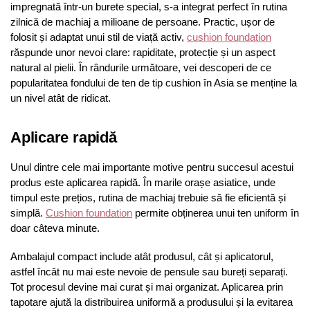
impregnată într-un burete special, s-a integrat perfect în rutina
zilnică de machiaj a milioane de persoane. Practic, ușor de
folosit și adaptat unui stil de viață activ,
cushion foundation
răspunde unor nevoi clare: rapiditate, protecție și un aspect
natural al pielii. În rândurile următoare, vei descoperi de ce
popularitatea fondului de ten de tip cushion în Asia se menține la
un nivel atât de ridicat.
Aplicare rapidă
Unul dintre cele mai importante motive pentru succesul acestui
produs este aplicarea rapidă. În marile orașe asiatice, unde
timpul este prețios, rutina de machiaj trebuie să fie eficientă și
simplă.
Cushion foundation
permite obținerea unui ten uniform în
doar câteva minute.
Ambalajul compact include atât produsul, cât și aplicatorul,
astfel încât nu mai este nevoie de pensule sau bureți separați.
Tot procesul devine mai curat și mai organizat. Aplicarea prin
tapotare ajută la distribuirea uniformă a produsului și la evitarea