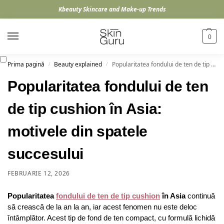
Kbeauty Skincare and Make-up Trends
0
Prima pagină
Beauty explained
Popularitatea fondului de ten de tip cushion în Asia: motivele din spatele succesului
/
/
Popularitatea fondului de ten
de tip cushion în Asia:
motivele din spatele
succesului
FEBRUARIE 12, 2026
Popularitatea
fondului de ten de tip cushion
în Asia
continuă
să crească de la an la an, iar acest fenomen nu este deloc
întâmplător. Acest tip de fond de ten compact, cu formulă lichidă