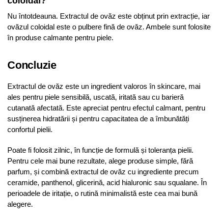
coloidal?
Nu întotdeauna. Extractul de ovăz este obținut prin extracție, iar
ovăzul coloidal este o pulbere fină de ovăz. Ambele sunt folosite
în produse calmante pentru piele.
Concluzie
Extractul de ovăz este un ingredient valoros în skincare, mai
ales pentru piele sensibilă, uscată, iritată sau cu barieră
cutanată afectată. Este apreciat pentru efectul calmant, pentru
susținerea hidratării și pentru capacitatea de a îmbunătăți
confortul pielii.
Poate fi folosit zilnic, în funcție de formulă și toleranța pielii.
Pentru cele mai bune rezultate, alege produse simple, fără
parfum, și combină extractul de ovăz cu ingrediente precum
ceramide, panthenol, glicerină, acid hialuronic sau squalane. În
perioadele de iritație, o rutină minimalistă este cea mai bună
alegere.