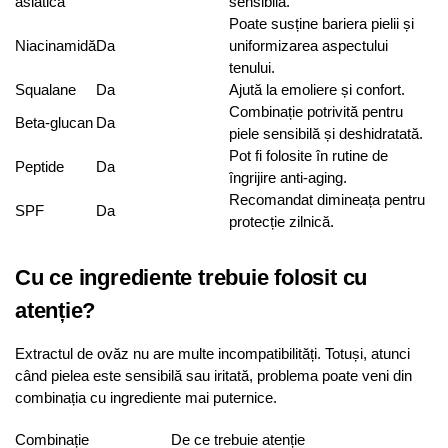
asiatica
sensibilă.
Poate susține bariera pielii și
Niacinamidă
Da
uniformizarea aspectului
tenului.
Squalane
Da
Ajută la emoliere și confort.
Combinație potrivită pentru
Beta-glucan
Da
piele sensibilă și deshidratată.
Pot fi folosite în rutine de
Peptide
Da
îngrijire anti-aging.
Recomandat dimineața pentru
SPF
Da
protecție zilnică.
Cu ce ingrediente trebuie folosit cu
atenție?
Extractul de ovăz nu are multe incompatibilități. Totuși, atunci
când pielea este sensibilă sau iritată, problema poate veni din
combinația cu ingrediente mai puternice.
Combinație
De ce trebuie atenție