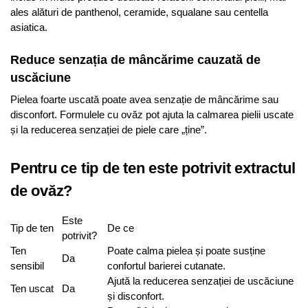
ales alături de panthenol, ceramide, squalane sau centella
asiatica.
Reduce senzația de mâncărime cauzată de
uscăciune
Pielea foarte uscată poate avea senzație de mâncărime sau
disconfort. Formulele cu ovăz pot ajuta la calmarea pielii uscate
și la reducerea senzației de piele care „ține”.
Pentru ce tip de ten este potrivit extractul
de ovăz?
Este
Tip de ten
De ce
potrivit?
Ten
Poate calma pielea și poate susține
Da
sensibil
confortul barierei cutanate.
Ajută la reducerea senzației de uscăciune
Ten uscat
Da
și disconfort.