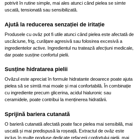
potrivit în rutine simple, mai ales atunci când pielea se simte
uscată, tensionată sau sensibilizată.
Ajută la reducerea senzației de iritație
Produsele cu ovăz pot fi utile atunci când pielea este afectată de
uscăciune, frig, curățare agresivă sau folosirea excesivă a
ingredientelor active. Ingredientul nu tratează afecțiuni medicale,
dar poate susține confortul pielii.
Susține hidratarea pielii
Ovăzul este apreciat în formule hidratante deoarece poate ajuta
pielea să se simtă mai moale și mai confortabilă. În combinație
cu ingrediente precum glicerina, acidul hialuronic sau
ceramidele, poate contribui la menținerea hidratării.
Sprijină bariera cutanată
O barieră cutanată afectată poate face pielea mai sensibilă, mai
uscată și mai predispusă la roșeață. Extractul de ovăz este
inclus în multe produse dedicate refacerii confortului pielii, mai