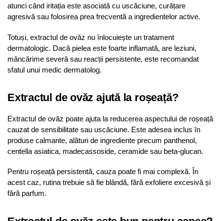
atunci când iritația este asociată cu uscăciune, curățare
agresivă sau folosirea prea frecventă a ingredientelor active.
Totuși, extractul de ovăz nu înlocuiește un tratament
dermatologic. Dacă pielea este foarte inflamată, are leziuni,
mâncărime severă sau reacții persistente, este recomandat
sfatul unui medic dermatolog.
Extractul de ovăz ajută la roșeață?
Extractul de ovăz poate ajuta la reducerea aspectului de roșeață
cauzat de sensibilitate sau uscăciune. Este adesea inclus în
produse calmante, alături de ingrediente precum panthenol,
centella asiatica, madecassoside, ceramide sau beta-glucan.
Pentru roșeață persistentă, cauza poate fi mai complexă. În
acest caz, rutina trebuie să fie blândă, fără exfoliere excesivă și
fără parfum.