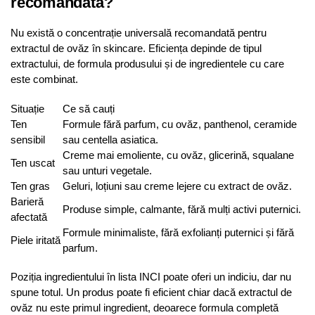
recomandată?
Nu există o concentrație universală recomandată pentru
extractul de ovăz în skincare. Eficiența depinde de tipul
extractului, de formula produsului și de ingredientele cu care
este combinat.
Situație
Ce să cauți
Ten
Formule fără parfum, cu ovăz, panthenol, ceramide
sensibil
sau centella asiatica.
Creme mai emoliente, cu ovăz, glicerină, squalane
Ten uscat
sau unturi vegetale.
Ten gras
Geluri, loțiuni sau creme lejere cu extract de ovăz.
Barieră
Produse simple, calmante, fără mulți activi puternici.
afectată
Formule minimaliste, fără exfolianți puternici și fără
Piele iritată
parfum.
Poziția ingredientului în lista INCI poate oferi un indiciu, dar nu
spune totul. Un produs poate fi eficient chiar dacă extractul de
ovăz nu este primul ingredient, deoarece formula completă