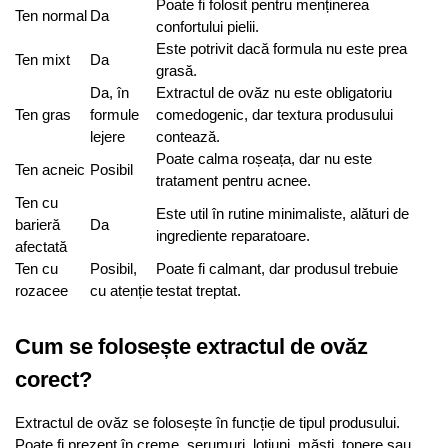
Poate fi folosit pentru menținerea
Ten normal
Da
confortului pielii.
Este potrivit dacă formula nu este prea
Ten mixt
Da
grasă.
Da, în
Extractul de ovăz nu este obligatoriu
Ten gras
formule
comedogenic, dar textura produsului
lejere
contează.
Poate calma roșeața, dar nu este
Ten acneic
Posibil
tratament pentru acnee.
Ten cu
Este util în rutine minimaliste, alături de
barieră
Da
ingrediente reparatoare.
afectată
Ten cu
Posibil,
Poate fi calmant, dar produsul trebuie
rozacee
cu atenție
testat treptat.
Cum se folosește extractul de ovăz
corect?
Extractul de ovăz se folosește în funcție de tipul produsului.
Poate fi prezent în creme, serumuri, loțiuni, măști, tonere sau