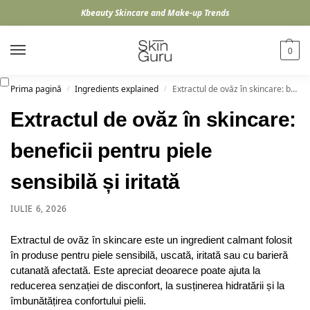
Kbeauty Skincare and Make-up Trends
0
Prima pagină
Ingredients explained
Extractul de ovăz în skincare: beneficii pentru piele sensibilă și iritată
/
/
Extractul de ovăz în skincare:
beneficii pentru piele
sensibilă și iritată
IULIE 6, 2026
Extractul de ovăz în skincare este un ingredient calmant folosit
în produse pentru piele sensibilă, uscată, iritată sau cu barieră
cutanată afectată. Este apreciat deoarece poate ajuta la
reducerea senzației de disconfort, la susținerea hidratării și la
îmbunătățirea confortului pielii.