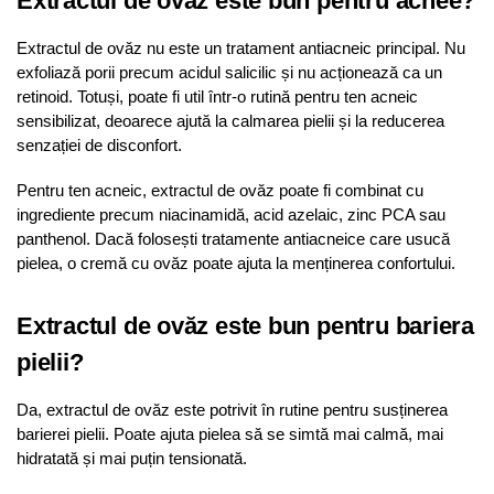
Extractul de ovăz este bun pentru acnee?
Extractul de ovăz nu este un tratament antiacneic principal. Nu
exfoliază porii precum acidul salicilic și nu acționează ca un
retinoid. Totuși, poate fi util într-o rutină pentru ten acneic
sensibilizat, deoarece ajută la calmarea pielii și la reducerea
senzației de disconfort.
Pentru ten acneic, extractul de ovăz poate fi combinat cu
ingrediente precum niacinamidă, acid azelaic, zinc PCA sau
panthenol. Dacă folosești tratamente antiacneice care usucă
pielea, o cremă cu ovăz poate ajuta la menținerea confortului.
Extractul de ovăz este bun pentru bariera
pielii?
Da, extractul de ovăz este potrivit în rutine pentru susținerea
barierei pielii. Poate ajuta pielea să se simtă mai calmă, mai
hidratată și mai puțin tensionată.