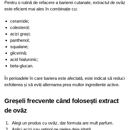
Pentru o rutină de refacere a barierei cutanate, extractul de ovăz
este eficient mai ales în combinație cu:
ceramide;
colesterol;
acizi grași;
panthenol;
squalane;
glicerină;
acid hialuronic;
beta-glucan.
În perioadele în care bariera este afectată, este indicat să reduci
exfolierea și să eviți alternarea prea multor ingrediente active.
Greșeli frecvente când folosești extract
de ovăz
Alegi un produs cu ovăz, dar formula are mult parfum.
Aplici acizi sau retinol pe pielea deja iritată.