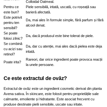
Colloidal Oatmeal.
Pentru ce
Piele sensibilă, iritată, uscată, cu roșeață sau
este bun?
barieră afectată.
Este potrivit
Da, mai ales în formule simple, fără parfum și fără
pentru ten
alcool denat.
sensibil?
Se poate
Da, dacă produsul este bine tolerat de piele.
folosi zilnic?
Se combină
Da, dar cu atenție, mai ales dacă pielea este deja
cu acizi sau
iritată.
retinol?
Rareori, dar orice ingredient poate provoca reacții
Poate irita?
la unele persoane.
Ce este extractul de ovăz?
Extractul de ovăz este un ingredient cosmetic derivat din planta
Avena sativa. În skincare, este folosit pentru proprietățile sale
calmante, emoliente și hidratante. Este asociat frecvent cu
produse destinate pielii sensibile, uscate sau iritate.