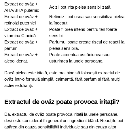
Extract de ovăz +
Acizii pot irita pielea sensibilizată.
AHA/BHA puternic
Extract de ovăz +
Retinoizii pot usca sau sensibiliza pielea
retinoizi puternici
la început.
Extract de ovăz +
Poate fi prea intens pentru ten foarte
vitamina C acidă
sensibil.
Extract de ovăz +
Parfumul poate crește riscul de reacții la
parfum
pielea sensibilă.
Extract de ovăz +
Poate accentua uscăciunea sau
alcool denat.
usturimea la unele persoane.
Dacă pielea este iritată, este mai bine să folosești extractul de
ovăz într-o formulă simplă, calmantă, fără parfum și fără mulți
activi exfolianți.
Extractul de ovăz poate provoca iritații?
Da, extractul de ovăz poate provoca iritații la unele persoane,
deși este considerat în general un ingredient blând. Reacțiile pot
apărea din cauza sensibilității individuale sau din cauza altor