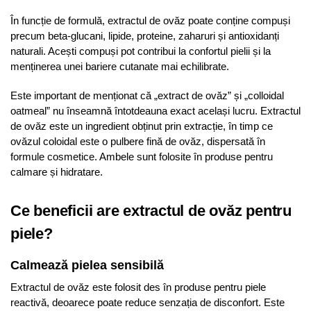
În funcție de formulă, extractul de ovăz poate conține compuși
precum beta-glucani, lipide, proteine, zaharuri și antioxidanți
naturali. Acești compuși pot contribui la confortul pielii și la
menținerea unei bariere cutanate mai echilibrate.
Este important de menționat că „extract de ovăz” și „colloidal
oatmeal” nu înseamnă întotdeauna exact același lucru. Extractul
de ovăz este un ingredient obținut prin extracție, în timp ce
ovăzul coloidal este o pulbere fină de ovăz, dispersată în
formule cosmetice. Ambele sunt folosite în produse pentru
calmare și hidratare.
Ce beneficii are extractul de ovăz pentru
piele?
Calmează pielea sensibilă
Extractul de ovăz este folosit des în produse pentru piele
reactivă, deoarece poate reduce senzația de disconfort. Este