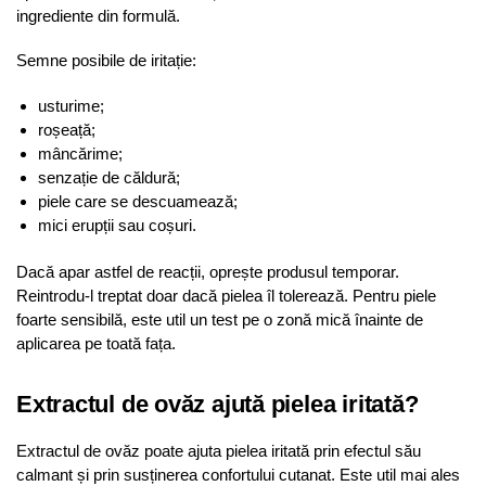
ingrediente din formulă.
Semne posibile de iritație:
usturime;
roșeață;
mâncărime;
senzație de căldură;
piele care se descuamează;
mici erupții sau coșuri.
Dacă apar astfel de reacții, oprește produsul temporar.
Reintrodu-l treptat doar dacă pielea îl tolerează. Pentru piele
foarte sensibilă, este util un test pe o zonă mică înainte de
aplicarea pe toată fața.
Extractul de ovăz ajută pielea iritată?
Extractul de ovăz poate ajuta pielea iritată prin efectul său
calmant și prin susținerea confortului cutanat. Este util mai ales