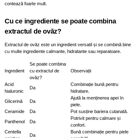
contează foarte mult.
Cu ce ingrediente se poate combina
extractul de ovăz?
Extractul de ovăz este un ingredient versatil și se combină bine
cu multe ingrediente calmante, hidratante sau reparatoare.
Se poate combina
Ingredient
cu extractul de
Observații
ovăz?
Acid
Combinație bună pentru
Da
hialuronic
hidratare.
Ajută la menținerea apei în
Glicerină
Da
piele.
Ceramide
Da
Pot susține bariera cutanată.
Potrivit pentru calmare și
Panthenol
Da
confort.
Centella
Bună combinație pentru piele
Da