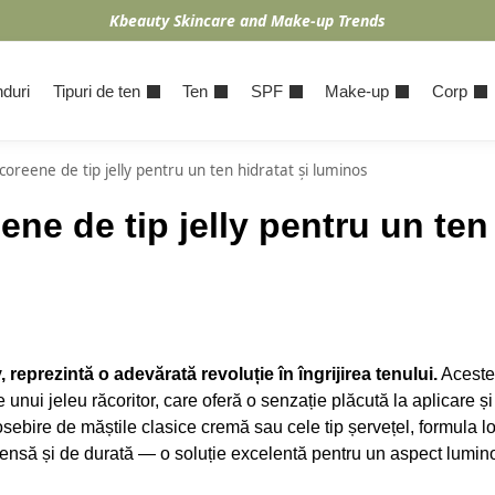
Kbeauty Skincare and Make-up Trends
duri
Tipuri de ten
Ten
SPF
Make-up
Corp
oreene de tip jelly pentru un ten hidratat și luminos
ne de tip jelly pentru un ten
 reprezintă o adevărată revoluție în îngrijirea tenului.
Aceste
 unui jeleu răcoritor, care oferă o senzație plăcută la aplicare și
osebire de măștile clasice cremă sau cele tip șervețel, formula lo
tensă și de durată — o soluție excelentă pentru un aspect lumino