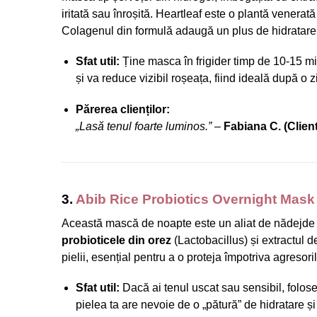
iritată sau înroșită. Heartleaf este o plantă venerată
Colagenul din formulă adaugă un plus de hidratare și
Sfat util:
Ține masca în frigider timp de 10-15 mi
și va reduce vizibil roșeața, fiind ideală după o z
Părerea clienților:
„Lasă tenul foarte luminos.”
–
Fabiana C. (Clien
3.
Abib Rice Probiotics Overnight Mask 
Această mască de noapte este un aliat de nădejde pen
probioticele din orez
(Lactobacillus) și extractul 
pielii, esențial pentru a o proteja împotriva agresoril
Sfat util:
Dacă ai tenul uscat sau sensibil, folos
pielea ta are nevoie de o „pătură” de hidratare și