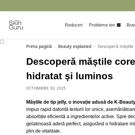
Cauta
Reduceri
Probleme ten
Bran
Prima pagină
Beauty explained
Descoperă măștile c
/
/
Descoperă măștile coree
hidratat și luminos
OCTOMBRIE 30, 2025
Măștile de tip jelly, o inovație adusă de K-Beauty,
impus rapid datorită texturii lor unice, asemănătoare
absorbție eficientă a ingredientelor active. Spre de
gelatinoasă aderă perfect, asigurând o hidratare in
plin de vitalitate.