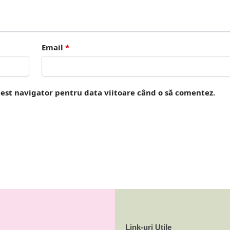
Email
*
cest navigator pentru data viitoare când o să comentez.
Link-uri Utile