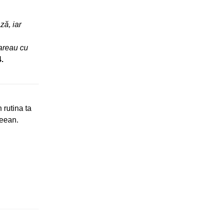
ză, iar
pareau cu
.
 rutina ta
reean.