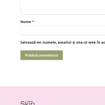
Nume
*
Salvează-mi numele, emailul și site-ul web în a