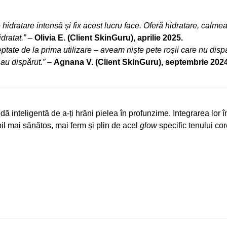
hidratare intensă și fix acest lucru face. Oferă hidratare, calmea
dratat.”
–
Olivia E. (Client SkinGuru), aprilie 2025.
ptate de la prima utilizare – aveam niște pete roșii care nu dis
 au dispărut.”
–
Agnana V. (Client SkinGuru), septembrie 2024
ă inteligentă de a-ți hrăni pielea în profunzime. Integrarea lor în
ibil mai sănătos, mai ferm și plin de acel
glow
specific tenului co