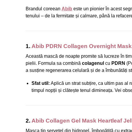
Brandul coreean
Abib
este un pionier în acest segm
tenului – de la fermitate și calmare, până la refacer
1.
Abib PDRN Collagen Overnight Mask 
Această mască de noapte promite să lucreze în timp c
pielii. Formula sa combină
colagenul
cu
PDRN
(Po
a susține regenerarea celulară și de a îmbunătăți str
Sfat util:
Aplică un strat subțire, ca ultim pas a
timpul nopții și clătește tenul dimineața. Vei obs
2.
Abib Collagen Gel Mask Heartleaf Jel
Masca tip șervețel din hidrogel, îmbogățită cu extr