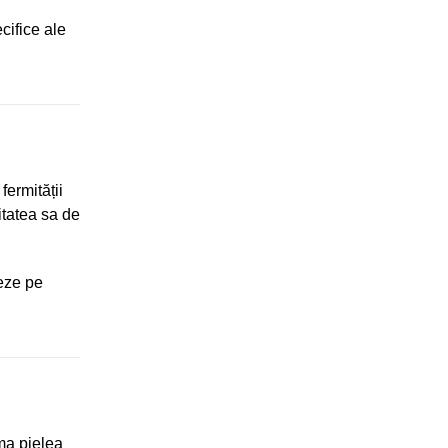
cifice ale
fermității
itatea sa de
neze pe
ma pielea