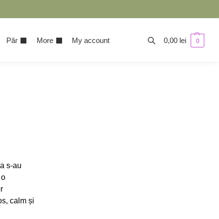
Păr
More
My account
0,00
lei
0
a s-au
 o
r
s, calm și