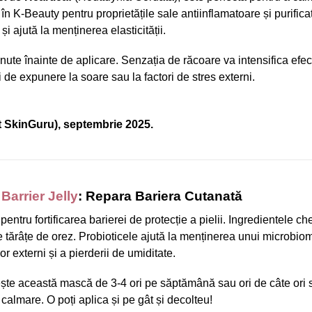
 în K-Beauty pentru proprietățile sale antiinflamatoare și purifica
 ajută la menținerea elasticității.
nute înainte de aplicare. Senzația de răcoare va intensifica efe
i de expunere la soare sau la factori de stres externi.
t SkinGuru), septembrie 2025.
Barrier Jelly
: Repara Bariera Cutanată
tru fortificarea barierei de protecție a pielii. Ingredientele ch
de tărâțe de orez. Probioticele ajută la menținerea unui microbio
or externi și a pierderii de umiditate.
ește această mască de 3-4 ori pe săptămână sau ori de câte ori s
 calmare. O poți aplica și pe gât și decolteu!