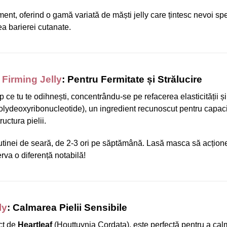
ent, oferind o gamă variată de măști jelly care țintesc nevoi spe
ea barierei cutanate.
Firming Jelly
: Pentru Fermitate și Strălucire
e tu te odihnești, concentrându-se pe refacerea elasticității și 
lydeoxyribonucleotide), un ingredient recunoscut pentru capac
uctura pielii.
l rutinei de seară, de 2-3 ori pe săptămână. Lasă masca să acțio
erva o diferență notabilă!
ly
: Calmarea Pielii Sensibile
act de
Heartleaf
(Houttuynia Cordata), este perfectă pentru a cal