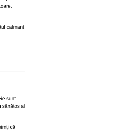
toare.
ctul calmant
eie sunt
m sănătos al
imți că